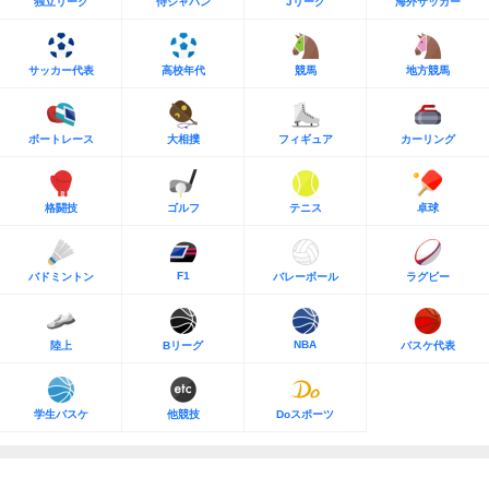
独立リーグ
侍ジャパン
Jリーグ
海外サッカー
サッカー代表
高校年代
競馬
地方競馬
ボートレース
大相撲
フィギュア
カーリング
格闘技
ゴルフ
テニス
卓球
F1
バドミントン
バレーボール
ラグビー
NBA
陸上
Bリーグ
バスケ代表
学生バスケ
他競技
Doスポーツ