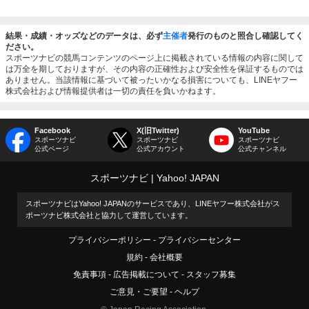
結果・成績・オッズなどのデータは、必ず
主催者
発行のものと照合し確認してく
ださい。
スポーツナビの競馬コンテンツのページ上に掲載されている情報の内容に関して
は万全を期しておりますが、その内容の正確性および安全性を保証するものでは
ありません。当該情報に基づいて被ったいかなる損害についても、LINEヤフー
株式会社および情報提供者は一切の責任を負いかねます。
Facebook
X(旧Twitter)
YouTube
スポーツナビ
スポーツナビ
スポーツナビ
公式ページ
公式アカウント
公式チャンネル
スポーツナビ
Yahoo! JAPAN
スポーツナビはYahoo! JAPANのサービスであり、LINEヤフー株式会社がス
ポーツナビ株式会社と協力して運営しています。
プライバシーポリシー
プライバシーセンター
規約
会社概要
免責事項
広告掲載について
スタッフ募集
ご意見・ご要望
ヘルプ