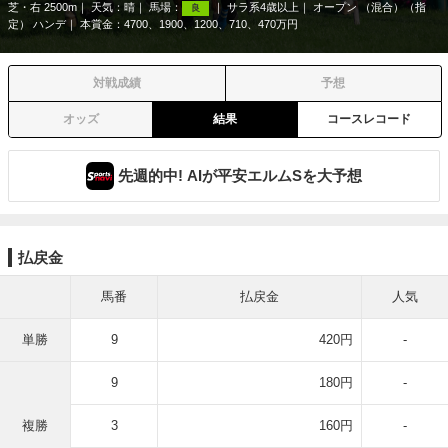
芝・右 2500m
天気：
晴
馬場：
サラ系4歳以上
オープン （混合）（指
良
定） ハンデ
本賞金：4700、1900、1200、710、470万円
対戦成績
予想
オッズ
結果
コースレコード
先週的中! AIが平安エルムSを大予想
払戻金
馬番
払戻金
人気
単勝
9
420円
-
9
180円
-
複勝
3
160円
-