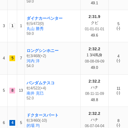
59.0
49.1
2:31.9
ダイナカーペンター
クビ
牡5/472(0)
5
3
1
1
(-)
丸山 勝秀
01-01-01-01
59.0
49.6
2:32.2
ロングシンホニー
1 3/4馬身
牡3/468(+2)
4
4
5
7
(-)
河内 洋
08-08-09-09
54.0
49.0
2:32.2
バンダムテスコ
ハナ
牡4/522(+4)
11
5
8
13
(-)
南井 克巳
08-11-11-09
52.0
48.8
2:32.2
ドクタースパート
ハナ
牡3/460(-10)
8
6
4
5
(-)
的場 均
06-07-04-04