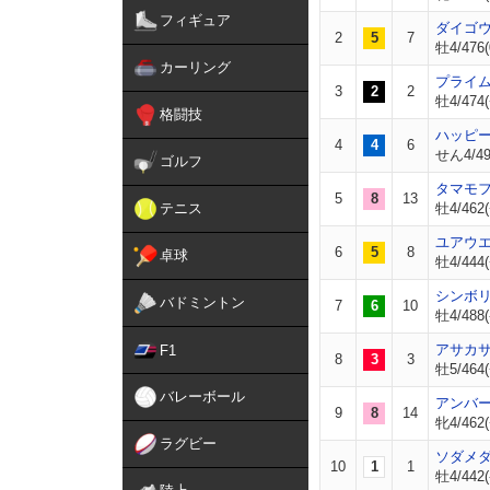
フィギュア
ダイゴ
2
5
7
牡4/476(
カーリング
プライ
3
2
2
牡4/474(
格闘技
ハッピ
4
4
6
せん4/49
ゴルフ
タマモ
5
8
13
テニス
牡4/462(
ユアウ
6
5
8
卓球
牡4/444(
シンボ
バドミントン
7
6
10
牡4/488(
アサカ
F1
8
3
3
牡5/464(
バレーボール
アンバ
9
8
14
牝4/462(
ラグビー
ソダメ
10
1
1
牡4/442(