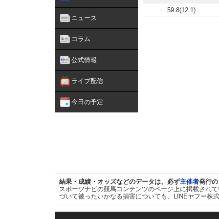
59.8(12.1)
ニュース
コラム
公式情報
ライブ配信
今日の予定
結果・成績・オッズなどのデータは、必ず
主催者
発行の
スポーツナビの競馬コンテンツのページ上に掲載されて
づいて被ったいかなる損害についても、LINEヤフー株