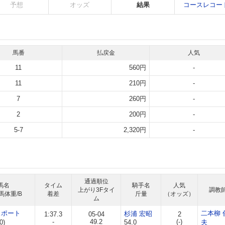
予想
オッズ
結果
コースレコー
馬番
払戻金
人気
11
560円
-
11
210円
-
7
260円
-
2
200円
-
5-7
2,320円
-
通過順位
馬名
タイム
騎手名
人気
上がり3Fタイ
調教
馬体重/B
着差
斤量
（オッズ）
ム
スポート
二本柳 
杉浦 宏昭
1:37.3
05-04
2
-
49.2
(-)
0)
54.0
夫