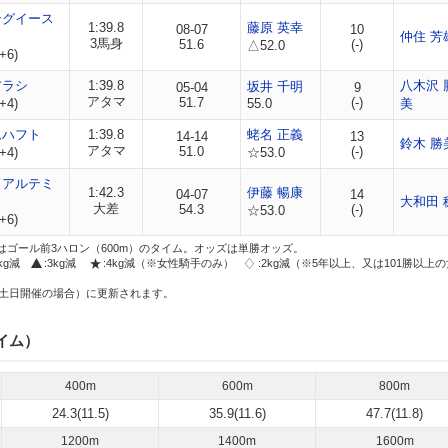
ングイース
1:39.8
藤原 英幸
08-07
10
仲住 芳
3馬身
51.6
(-)
△52.0
+6)
アラシ
1:39.8
八木沢 
坂井 千明
05-04
9
アタマ
51.7
(-)
+4)
55.0
美
ムハフト
1:39.8
蛯名 正義
14-14
13
鈴木 勝
アタマ
51.0
(-)
+4)
☆53.0
ドアルテミ
1:42.3
伊藤 暢康
04-07
14
大和田 
大差
54.3
(-)
☆53.0
+6)
はゴール前3ハロン（600m）のタイム。オッズは単勝オッズ。
2kg減
:3kg減
:4kg減（※女性騎手のみ）
:2kg減（※5年以上、又は101勝以上
土日開催の場合）に更新されます。
イム）
400m
600m
800m
24.3(11.5)
35.9(11.6)
47.7(11.8)
1200m
1400m
1600m