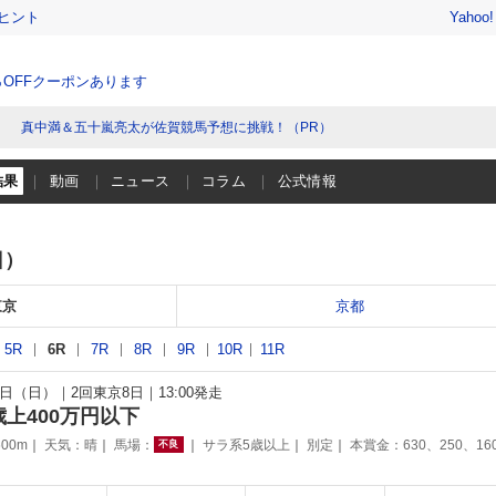
ヒント
Yahoo
％OFFクーポンあります
真中満＆五十嵐亮太が佐賀競馬予想に挑戦！（PR）
結果
動画
ニュース
コラム
公式情報
日）
東京
京都
5R
6R
7R
8R
9R
10R
11R
14日（日）
2回東京8日
13:00発走
歳上400万円以下
00m
天気：
晴
馬場：
サラ系5歳以上
別定
本賞金：630、250、16
不良