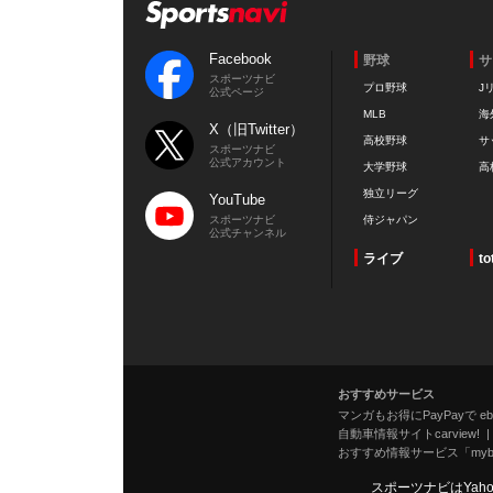
Facebook
野球
サ
スポーツナビ
プロ野球
J
公式ページ
MLB
海
X（旧Twitter）
高校野球
サ
スポーツナビ
公式アカウント
大学野球
高
独立リーグ
YouTube
スポーツナビ
侍ジャパン
公式チャンネル
ライブ
to
おすすめサービス
マンガもお得にPayPayで eboo
自動車情報サイトcarview!
おすすめ情報サービス「mybe
スポーツナビはYah