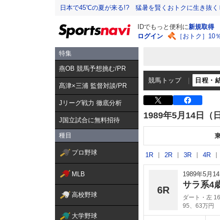
日本で45℃の夏が来る!? 猛暑を賢くおトクに生き抜く
IDでもっと便利に
新規取得
ログイン
［おトク］10
特集
燕OB 競馬予想挑む/PR
競馬トップ
日程・
髙津×三浦 監督対談/PR
Jリーグ戦力 徹底分析
1989年5月14日（
J国立試合に無料招待
種目
プロ野球
1R
2R
3R
4R
MLB
1989年5月
サラ系4
6R
高校野球
ダート・左 16
95、63万円
大学野球