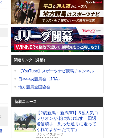
ド
関連リンク（外部）
【YouTube】スポーツナビ競馬チャンネル
日本中央競馬会（JRA）
地方競馬全国協会
新着ニュース
【2歳新馬・新潟3R】3番人気コ
師
ラリオンが楽に抜け出す 田辺
裕信騎手「思った通りに走って
くれてよかったです」
俊
サンケイスポーツ