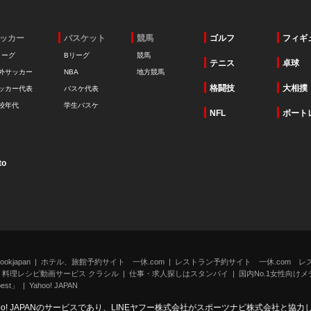
ッカー
バスケット
競馬
ゴルフ
フィギ
リーグ
Bリーグ
競馬
テニス
卓球
外サッカー
NBA
地方競馬
格闘技
大相撲
ッカー代表
バスケ代表
校年代
学生バスケ
NFL
ボート
to
kjapan
ホテル、旅館予約サイト 一休.com
レストラン予約サイト 一休.com レ
料理レシピ動画サービス クラシル
仕事・求人探しはスタンバイ
国内No.1女性向けメデ
st」
Yahoo! JAPAN
oo! JAPANのサービスであり、LINEヤフー株式会社がスポーツナビ株式会社と協