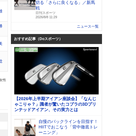
切る「さらに良くなる」／新馬
戦
雄
日刊スポーツ
2026/8/8 11:29
勝
ニュース一覧
おすすめ記事（Doスポーツ）
美
稔
の女性
【2026年上半期アイアン座談会】「なんじ
ゃこりゃ？」識者が驚いたコブラの3Dプリ
ンテッドアイアン、その実力とは
自慢のバックラインを目指す！
HIITでおこなう「背中徹底トレ
ーニング」