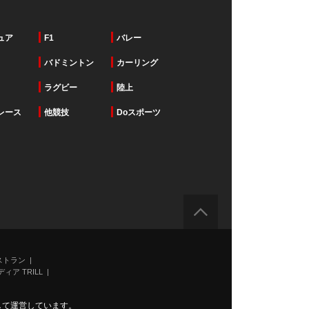
ュア
F1
バレー
バドミントン
カーリング
ラグビー
陸上
レース
他競技
Doスポーツ
ストラン
ィア TRILL
力して運営しています。