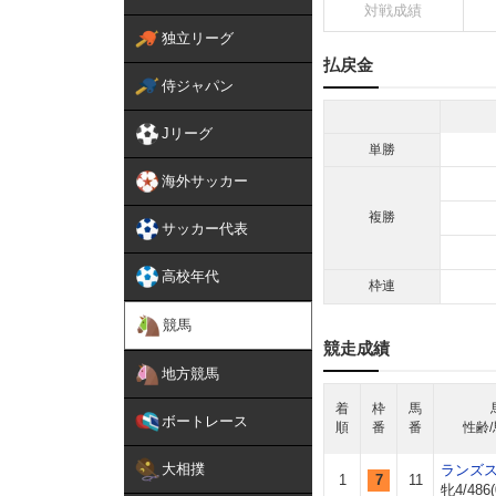
対戦成績
独立リーグ
払戻金
侍ジャパン
Jリーグ
単勝
海外サッカー
複勝
サッカー代表
高校年代
枠連
競馬
競走成績
地方競馬
着
枠
馬
ボートレース
順
番
番
性齢/
大相撲
ランズ
1
7
11
牝4/486(