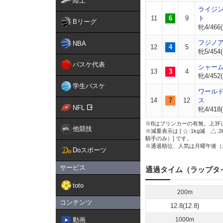
陸上
ライジ
11
6
9
ト
Bリーグ
牝4/466(
フジノ
NBA
12
4
5
牝5/454(
バスケ代表
シャー
13
3
4
牝4/452(
学生バスケ
ワール
14
7
12
ス
NFL
牝4/418(
※Bはブリンカーの有無。上3F
他競技
※減量表示は [
:1kg減
:
騎手のみ）] です。
※通過順位、人気は月曜午後（
Doスポーツ
サービス
通過タイム（ラップタ
toto
200m
コンテンツ
12.8(12.8)
動画
1000m