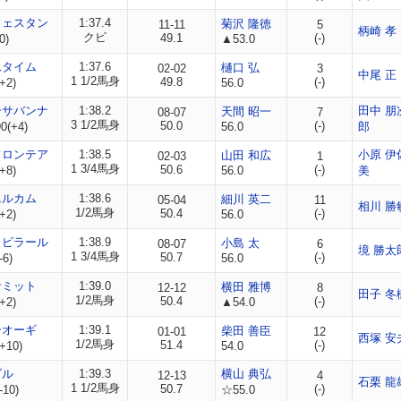
ウェスタン
1:37.4
菊沢 隆徳
11-11
5
柄崎 孝
クビ
49.1
(-)
0)
▲53.0
ムタイム
1:37.6
樋口 弘
02-02
3
中尾 正
1 1/2馬身
49.8
(-)
+2)
56.0
ーサバンナ
1:38.2
田中 朋
天間 昭一
08-07
7
3 1/2馬身
50.0
(-)
0(+4)
56.0
郎
フロンテア
1:38.5
小原 伊
山田 和広
02-03
1
1 3/4馬身
50.6
(-)
+8)
56.0
美
エルカム
1:38.6
細川 英二
05-04
11
相川 勝
1/2馬身
50.4
(-)
+2)
56.0
リビラール
1:38.9
小島 太
08-07
6
境 勝太
1 3/4馬身
50.7
(-)
-6)
56.0
サミット
1:39.0
横田 雅博
12-12
8
田子 冬
1/2馬身
50.4
(-)
+2)
▲54.0
ーオーギ
1:39.1
柴田 善臣
01-01
12
西塚 安
1/2馬身
51.4
(-)
+10)
54.0
ダル
1:39.3
横山 典弘
12-13
4
石栗 龍
1 1/2馬身
50.7
(-)
-10)
☆55.0