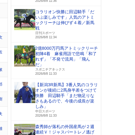
2026/8/8 11:36
コラリオン快勝に田辺騎手「だ
いぶ楽しみです」人気のアトミ
ックリーチは伸びず４着／新馬
戦
日刊スポーツ
次
2026/8/8 11:34
2億8000万円馬アトミックリーチ
佐
初陣4着 麻雀用語で悲鳴「和了
れず」「不発で流局」「飛ん
だ」
敏
スポニチアネックス
2026/8/8 11:33
郎
【新潟3R新馬】3番人気のコラリ
オンが後続に2馬身半差をつけて
快勝 田辺騎手「まだ物足りな
樹
さもあるので、今後の成長が楽
しみ」
中日スポーツ
夫
2026/8/8 11:33
森秀師が落札の外国産馬が２週
雄
連続Ｖ！ジャスパートレノ逃げ