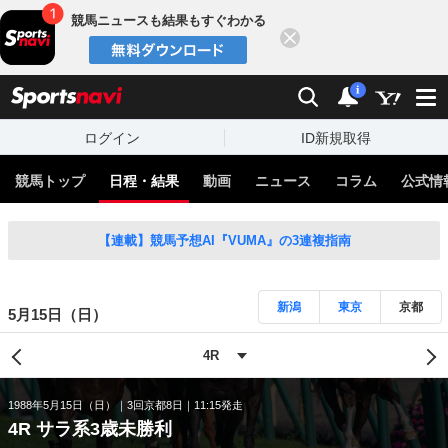
競馬ニュースも結果もすぐわかる
閉じる
スポーツナビ
検索
通知
i
ログイン
ID新規取得
競馬トップ
日程・結果
動画
ニュース
コラム
公式情
【連載】競馬予想AI『VUMA』の3連複指南
新潟
東京
京都
5月15日（日）
1988年5月15日（日）
3回京都8日
11:15発走
4R サラ系3歳未勝利