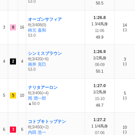
53.0
50.5
1:26.8
オーゴンサフィア
1 3/4馬身
牝3/408(0)
14
3
8
16
(-)
柿元 嘉和
11-06
53.0
49.9
1:26.9
シンミスブラウン
1/2馬身
牝3/420(+6)
3
4
2
4
(-)
南井 克巳
08-09
53.0
50.1
1:27.0
ナリタアーロン
1/2馬身
牝3/406(+4)
5
5
5
10
(-)
岡 潤一郎
15-10
▲50.0
49.7
1:27.2
コトブキトップテン
1 1/4馬身
牝3/450(+2)
10
6
3
6
(-)
内田 浩一
07-06