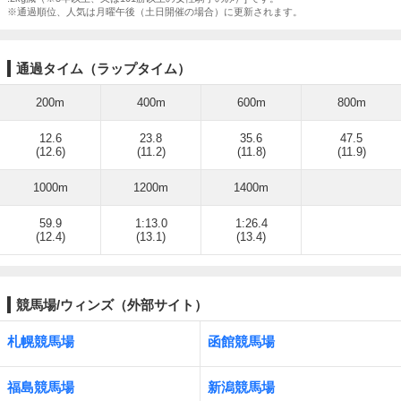
※通過順位、人気は月曜午後（土日開催の場合）に更新されます。
通過タイム（ラップタイム）
200m
400m
600m
800m
12.6
23.8
35.6
47.5
(12.6)
(11.2)
(11.8)
(11.9)
1000m
1200m
1400m
59.9
1:13.0
1:26.4
(12.4)
(13.1)
(13.4)
競馬場/ウィンズ（外部サイト）
札幌競馬場
函館競馬場
福島競馬場
新潟競馬場