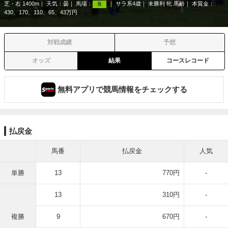
芝・右 1400m
天気：
曇
馬場：
サラ系4歳
未勝利 牝 馬齢
本賞金：
良
430、170、110、65、43万円
対戦成績
予想
オッズ
結果
コースレコード
無料アプリで競馬情報をチェックする
払戻金
馬番
払戻金
人気
単勝
13
770円
-
13
310円
-
複勝
9
670円
-