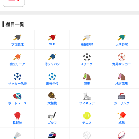
種目一覧
MLB
プロ野球
高校野球
大学野球
独立リーグ
侍ジャパン
Jリーグ
海外サッカー
サッカー代表
高校年代
競馬
地方競馬
ボートレース
大相撲
フィギュア
カーリング
格闘技
ゴルフ
テニス
卓球