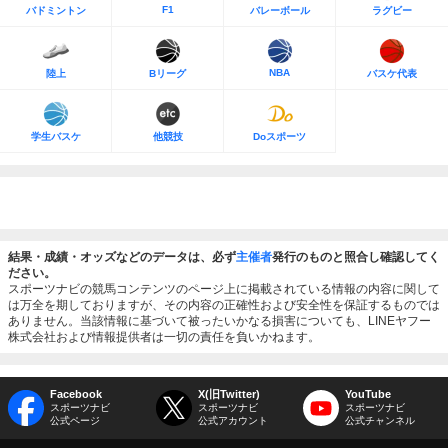
F1
バドミントン
バレーボール
ラグビー
NBA
陸上
Bリーグ
バスケ代表
学生バスケ
他競技
Doスポーツ
結果・成績・オッズなどのデータは、必ず
主催者
発行のものと照合し確認してく
ださい。
スポーツナビの競馬コンテンツのページ上に掲載されている情報の内容に関して
は万全を期しておりますが、その内容の正確性および安全性を保証するものでは
ありません。当該情報に基づいて被ったいかなる損害についても、LINEヤフー
株式会社および情報提供者は一切の責任を負いかねます。
Facebook
X(旧Twitter)
YouTube
スポーツナビ
スポーツナビ
スポーツナビ
公式ページ
公式アカウント
公式チャンネル