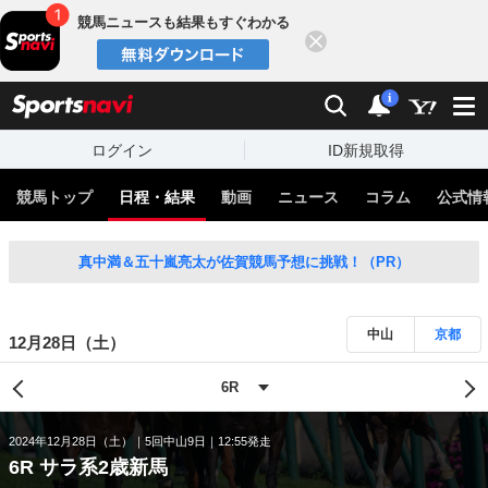
競馬ニュースも結果もすぐわかる
閉じる
スポーツナビ
検索
通知
i
ログイン
ID新規取得
競馬トップ
日程・結果
動画
ニュース
コラム
公式情
真中満＆五十嵐亮太が佐賀競馬予想に挑戦！（PR）
中山
京都
12月28日（土）
2024年12月28日（土）
5回中山9日
12:55発走
6R サラ系2歳新馬