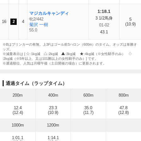
1:18.1
マジカルキャンディ
3 1/2馬身
牝2/442
5
16
2
4
(10.9)
菊沢 一樹
01-02
55.0
43.1
※Bはブリンカーの有無。上3Fはゴール前3ハロン（600m）のタイム。オッズは単勝オ
ッズ。
※減量表示は [
:1kg減
:2kg減
:3kg減
:4kg減（※女性騎手のみ）
:2kg減（※5年以上、又は101勝以上の女性騎手のみ）] です。
※通過順位、人気は月曜午後（土日開催の場合）に更新されます。
通過タイム（ラップタイム）
200m
400m
600m
800m
12.4
23.3
35.0
47.8
(12.4)
(10.9)
(11.7)
(12.8)
1000m
1200m
1:01.1
1:14.1