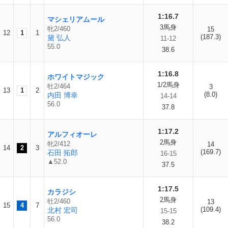
1:16.7
マシェリアムール
3馬身
牝2/460
15
12
1
1
(187.3)
黛 弘人
11-12
55.0
38.6
1:16.8
ホワイトマジック
1/2馬身
牡2/464
3
13
1
2
(8.0)
内田 博幸
14-14
56.0
37.8
1:17.2
アルフィオーレ
2馬身
牝2/412
14
14
2
3
(169.7)
石田 拓郎
16-15
▲52.0
37.5
1:17.5
カラジシ
2馬身
牡2/460
13
15
4
7
(109.4)
北村 宏司
15-15
56.0
38.2