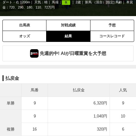
ダート・右 1200m
天気：
晴
馬場：
2歳
新馬 （混合）[指定] 馬齢
本賞
良
金：720、290、180、110、72万円
出馬表
対戦成績
予想
オッズ
結果
コースレコード
先週的中! AIが日曜重賞を大予想
払戻金
馬番
払戻金
人気
単勝
9
6,320円
9
9
1,040円
10
複勝
16
320円
6