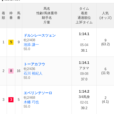
馬名
タイム
着
枠
馬
性齢/馬体重/B
着差
人気
順
番
番
騎手名
通過順位
(オッズ)
斤量
上3Fタイム
1:14.1
ドルンレースツェン
-
牝2/408
9
1
5
9
(63.2)
池添 謙一
05-04
55.0
38.1
1:14.1
トーアカフウ
アタマ
牝2/436
6
2
8
16
(11.9)
石川 裕紀人
09-08
55.0
37.0
1:14.2
エベリンテソーロ
3/4馬身
牝2/468
2
3
3
5
(4.1)
木幡 巧也
02-01
55.0
39.2