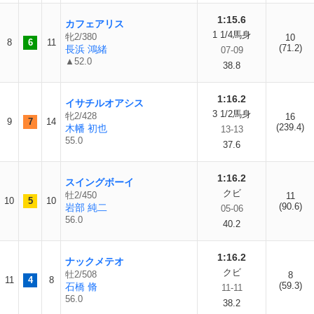
1:15.6
カフェアリス
1 1/4馬身
牝2/380
10
8
6
11
(71.2)
長浜 鴻緒
07-09
▲52.0
38.8
1:16.2
イサチルオアシス
3 1/2馬身
牝2/428
16
9
7
14
(239.4)
木幡 初也
13-13
55.0
37.6
1:16.2
スイングボーイ
クビ
牡2/450
11
10
5
10
(90.6)
岩部 純二
05-06
56.0
40.2
1:16.2
ナックメテオ
クビ
牡2/508
8
11
4
8
(59.3)
石橋 脩
11-11
56.0
38.2