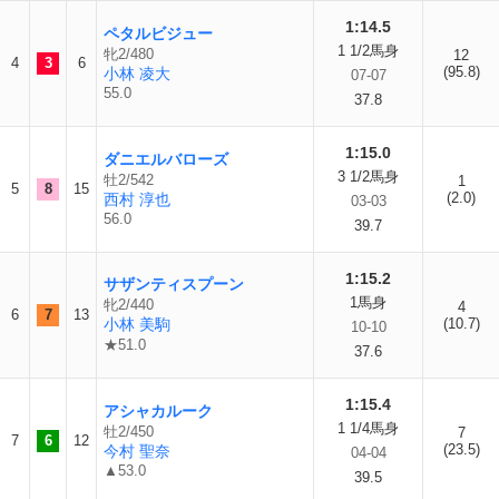
1:14.5
ペタルビジュー
1 1/2馬身
牝2/480
12
4
3
6
(95.8)
小林 凌大
07-07
55.0
37.8
1:15.0
ダニエルバローズ
3 1/2馬身
牡2/542
1
5
8
15
(2.0)
西村 淳也
03-03
56.0
39.7
1:15.2
サザンティスプーン
1馬身
牝2/440
4
6
7
13
小林 美駒
(10.7)
10-10
★51.0
37.6
1:15.4
アシャカルーク
1 1/4馬身
牡2/450
7
7
6
12
(23.5)
今村 聖奈
04-04
▲53.0
39.5