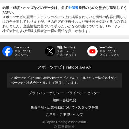
結果・成績・オッズなどのデータは、必ず
主催者
発行のものと照合し確認してく
ださい。
スポーツナビの競馬コンテンツのページ上に掲載されている情報の内容に関して
は万全を期しておりますが、その内容の正確性および安全性を保証するものでは
ありません。当該情報に基づいて被ったいかなる損害についても、LINEヤフー
株式会社および情報提供者は一切の責任を負いかねます。
Facebook
X(旧Twitter)
YouTube
スポーツナビ
スポーツナビ
スポーツナビ
公式ページ
公式アカウント
公式チャンネル
スポーツナビ
Yahoo! JAPAN
スポーツナビはYahoo! JAPANのサービスであり、LINEヤフー株式会社がス
ポーツナビ株式会社と協力して運営しています。
プライバシーポリシー
プライバシーセンター
規約
会社概要
免責事項
広告掲載について
スタッフ募集
ご意見・ご要望
ヘルプ
© Japan Racing Association.
© 毎日新聞社