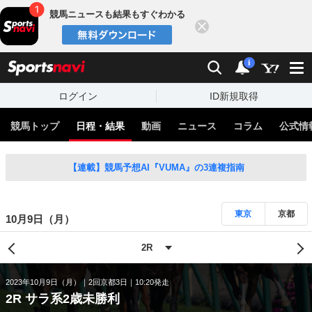
競馬ニュースも結果もすぐわかる
閉じる
スポーツナビ
検索
通知
i
ログイン
ID新規取得
競馬トップ
日程・結果
動画
ニュース
コラム
公式情
【連載】競馬予想AI『VUMA』の3連複指南
東京
京都
10月9日（月）
2023年10月9日（月）
2回京都3日
10:20発走
2R サラ系2歳未勝利