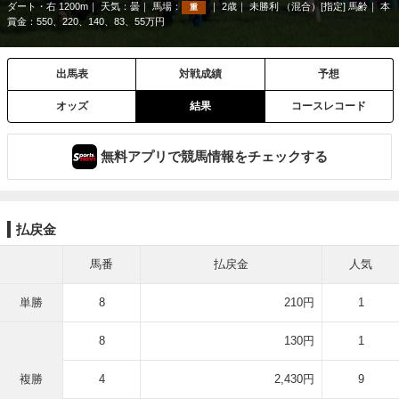
ダート・右 1200m
天気：
曇
馬場：
2歳
未勝利 （混合）[指定] 馬齢
本
重
賞金：550、220、140、83、55万円
出馬表
対戦成績
予想
オッズ
結果
コースレコード
無料アプリで競馬情報をチェックする
払戻金
馬番
払戻金
人気
単勝
8
210円
1
8
130円
1
複勝
4
2,430円
9