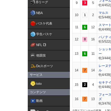
フォー
Bリーグ
9
3
5
牡4/452(
マルス
NBA
10
1
2
牡5/448(
バスケ代表
スマー
11
6
12
牝4/490(
学生バスケ
パノテ
12
8
16
牡5/522(
NFL
ショッ
13
6
11
ー
他競技
牝3/444(
レーヌ
Doスポーツ
14
7
14
ル
サービス
牝4/438(
セキテ
toto
15
2
4
牡4/446(
コンテンツ
フォー
16
7
13
ズ
動画
牝3/476(
※Bはブリンカーの有無。上3F