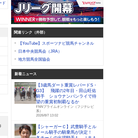
ード
関連リンク（外部）
【YouTube】スポーツナビ競馬チャンネル
日本中央競馬会（JRA）
地方競馬全国協会
新着ニュース
【3歳馬ダート重賞レパードS・
G3】 飛躍の2年目・田山旺佑
騎手 ショウナンバンライで待
望の重賞初制覇なるか
FNNプライムオンライン（フジテレビ
系）
2026/8/7 13:02
師
【シャーガーＣ】武豊騎手とル
メール騎手の騎乗馬が決定！
各チームの出場騎手も ＪＲＡ