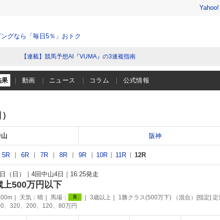
Yahoo
ングなら「毎日5％」おトク
【連載】競馬予想AI『VUMA』の3連複指南
結果
動画
ニュース
コラム
公式情報
日）
中山
阪神
5R
6R
7R
8R
9R
10R
11R
12R
17日（日）
4回中山4日
16:25発走
歳上500万円以下
00m
天気：
晴
馬場：
3歳以上
1勝クラス(500万下) （混合）[指定] 定
良
0、320、200、120、80万円