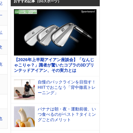
おすすめ記事（Doスポーツ）
紀
一
弘
史
【2026年上半期アイアン座談会】「なんじ
克
ゃこりゃ？」識者が驚いたコブラの3Dプリ
ンテッドアイアン、その実力とは
自慢のバックラインを目指す！
HIITでおこなう「背中徹底トレ
ーニング」
バナナは朝・夜・運動前後、い
つ食べるのがベスト？タイミン
也
グごとのメリット