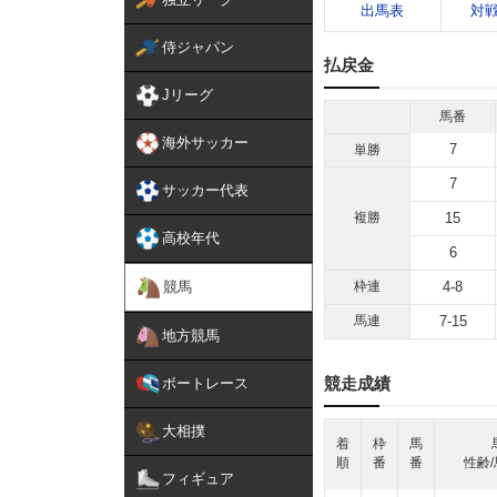
出馬表
対
侍ジャパン
払戻金
Jリーグ
馬番
海外サッカー
7
単勝
7
サッカー代表
複勝
15
高校年代
6
競馬
枠連
4-8
馬連
7-15
地方競馬
競走成績
ボートレース
大相撲
着
枠
馬
順
番
番
性齢/
フィギュア