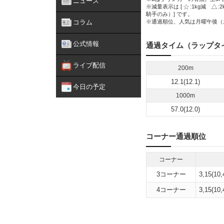
ニュース
※減量表示は [
:1kg減
:
騎手のみ）] です。
コラム
※通過順位、人気は月曜午後（
公式情報
通過タイム（ラップタ
ライブ配信
200m
12.1(12.1)
今日の予定
1000m
57.0(12.0)
コーナー通過順位
コーナー
3コーナー
3,15(10,
4コーナー
3,15(10,