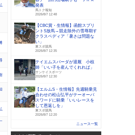
弘
発表
馬トク報知
2026/8/7 12:48
【CBC賞・生情報】函館スプリ
ントS放馬→競走除外の雪辱期す
クラスペディア「暑さは問題な
い」
博
東スポ競馬
2026/8/7 12:35
尋
テイエムスパーダが退厩 小椋
師「いい子を産んでくれれば」
サンケイスポーツ
樹
2026/8/7 12:30
知
【エルムS・生情報】先週騎乗見
合わせの松山弘平がテーオーパ
スワードに騎乗「いいレースを
して恩返しを」
弘
東スポ競馬
2026/8/7 12:20
一
ニュース一覧