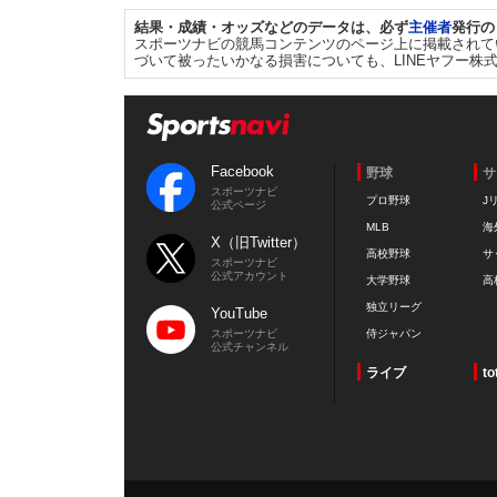
結果・成績・オッズなどのデータは、必ず
主催者
発行の
スポーツナビの競馬コンテンツのページ上に掲載されて
づいて被ったいかなる損害についても、LINEヤフー株
Facebook
野球
サ
スポーツナビ
プロ野球
J
公式ページ
MLB
海
X（旧Twitter）
高校野球
サ
スポーツナビ
公式アカウント
大学野球
高
独立リーグ
YouTube
スポーツナビ
侍ジャパン
公式チャンネル
ライブ
to