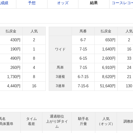
戦成績
予想
オッズ
結果
コースレコ
払戻金
人気
馬番
払戻金
人気
430円
2
6-7
650円
2
190円
1
7-15
1,640円
16
ワイド
490円
8
6-15
2,600円
33
260円
4
馬単
7-15
6,910円
24
1,730円
8
3連複
6-7-15
8,620円
21
4,440円
16
3連単
7-15-6
51,640円
130
通過順位
馬名
タイム
騎手名
人気
上がり3Fタイ
調教
馬体重/B
着差
斤量
（オッズ）
ム