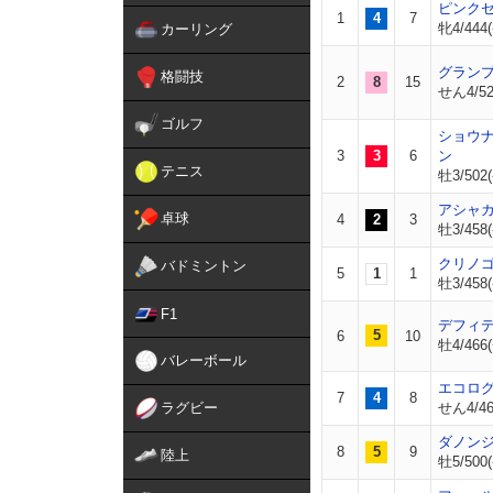
ピンク
1
4
7
牝4/444(
カーリング
グラン
格闘技
2
8
15
せん4/520
ゴルフ
ショウ
3
3
6
ン
テニス
牡3/502(
アシャ
卓球
4
2
3
牡3/458(
クリノ
バドミントン
5
1
1
牡3/458(
F1
デフィ
5
6
10
牡4/466(
バレーボール
エコロ
7
4
8
ラグビー
せん4/468
ダノン
8
5
9
陸上
牡5/500(