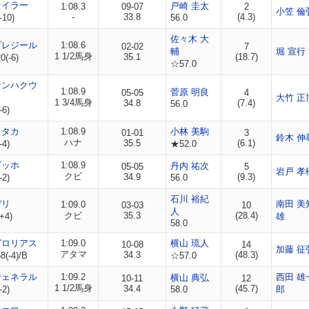
セイラー
戸崎 圭太
1:08.3
09-07
2
小笠 倫
-
33.8
(4.3)
-10)
56.0
佐々木 大
プレジール
1:08.6
02-02
7
輔
堀 宣行
1 1/2馬身
35.1
(18.7)
(-6)
☆57.0
ナンハクウ
1:08.9
菅原 明良
05-05
4
大竹 正
1 3/4馬身
34.8
(7.4)
56.0
-6)
カタカ
1:08.9
小林 美駒
01-01
3
鈴木 伸
ハナ
35.5
(6.1)
-4)
★52.0
ゴッホ
1:08.9
丹内 祐次
05-05
5
岩戸 孝
クビ
34.9
(9.3)
-2)
56.0
石川 裕紀
デリ
南田 美
1:09.0
03-03
10
人
クビ
35.3
(28.4)
+4)
雄
58.0
グロリアス
1:09.0
横山 琉人
10-08
14
加藤 征
アタマ
34.3
(48.3)
(-4)/B
☆57.0
ジェネラル
1:09.2
西田 雄
横山 典弘
10-11
12
1 1/2馬身
34.4
(45.7)
-2)
58.0
郎