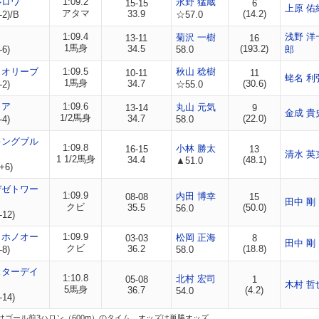
ルロワ
1:09.2
永野 猛蔵
15-15
6
上原 佑
アタマ
33.9
(14.2)
-2)/B
☆57.0
1:09.4
浅野 洋
菊沢 一樹
13-11
16
1馬身
34.5
(193.2)
-6)
58.0
郎
トオリーブ
1:09.5
秋山 稔樹
10-11
11
蛯名 利
1馬身
34.7
(30.6)
-2)
☆55.0
ィア
1:09.6
丸山 元気
13-14
9
金成 貴
1/2馬身
34.7
(22.0)
-4)
58.0
キングブル
1:09.8
小林 勝太
16-15
13
清水 英
1 1/2馬身
34.4
(48.1)
▲51.0
+6)
デゼトワー
1:09.9
内田 博幸
08-08
15
田中 剛
クビ
35.5
(50.0)
56.0
-12)
イホノオー
1:09.9
松岡 正海
03-03
8
田中 剛
クビ
36.2
(18.8)
-8)
58.0
スターデイ
1:10.8
北村 宏司
05-08
1
木村 哲
5馬身
36.7
(4.2)
54.0
-14)
はゴール前3ハロン（600m）のタイム。オッズは単勝オッズ。