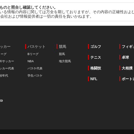
ものと照合し確認してください。
いる情報の内容に関しては万全を期しておりますが、その内容の正確性およ
式会社および情報提供者は一切の責任を負いかねます。
ッカー
バスケット
競馬
ゴルフ
フィギ
リーグ
Bリーグ
競馬
テニス
卓球
外サッカー
NBA
地方競馬
格闘技
大相撲
ッカー代表
バスケ代表
校年代
学生バスケ
NFL
ボート
to