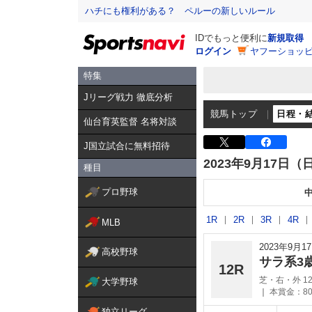
ハチにも権利がある？ ペルーの新しいルール
IDでもっと便利に
新規取得
ログイン
ヤフーショッピ
特集
Jリーグ戦力 徹底分析
競馬トップ
日程・
仙台育英監督 名将対談
J国立試合に無料招待
2023年9月17日（
種目
プロ野球
1R
2R
3R
4R
MLB
2023年9月
高校野球
サラ系3
12R
芝・右・外 12
大学野球
本賞金：80
独立リーグ