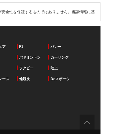
び安全性を保証するものではありません。当該情報に基
ュア
F1
バレー
バドミントン
カーリング
ラグビー
陸上
レース
他競技
Doスポーツ