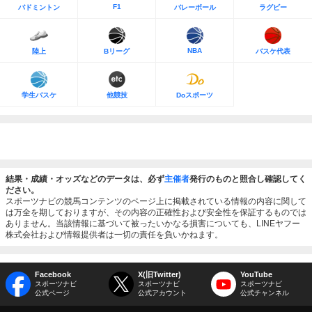
F1
バドミントン
バレーボール
ラグビー
NBA
陸上
Bリーグ
バスケ代表
学生バスケ
他競技
Doスポーツ
結果・成績・オッズなどのデータは、必ず
主催者
発行のものと照合し確認してく
ださい。
スポーツナビの競馬コンテンツのページ上に掲載されている情報の内容に関して
は万全を期しておりますが、その内容の正確性および安全性を保証するものでは
ありません。当該情報に基づいて被ったいかなる損害についても、LINEヤフー
株式会社および情報提供者は一切の責任を負いかねます。
Facebook
X(旧Twitter)
YouTube
スポーツナビ
スポーツナビ
スポーツナビ
公式ページ
公式アカウント
公式チャンネル