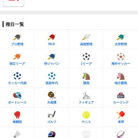
種目一覧
MLB
プロ野球
高校野球
大学野球
独立リーグ
侍ジャパン
Jリーグ
海外サッカー
サッカー代表
高校年代
競馬
地方競馬
ボートレース
大相撲
フィギュア
カーリング
格闘技
ゴルフ
テニス
卓球