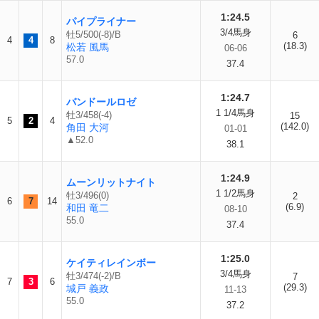
1:24.5
パイプライナー
3/4馬身
牡5/500(-8)/B
6
4
4
8
(18.3)
松若 風馬
06-06
57.0
37.4
1:24.7
バンドールロゼ
1 1/4馬身
牡3/458(-4)
15
5
2
4
(142.0)
角田 大河
01-01
▲52.0
38.1
1:24.9
ムーンリットナイト
1 1/2馬身
牡3/496(0)
2
6
7
14
(6.9)
和田 竜二
08-10
55.0
37.4
1:25.0
ケイティレインボー
3/4馬身
牡3/474(-2)/B
7
7
3
6
(29.3)
城戸 義政
11-13
55.0
37.2