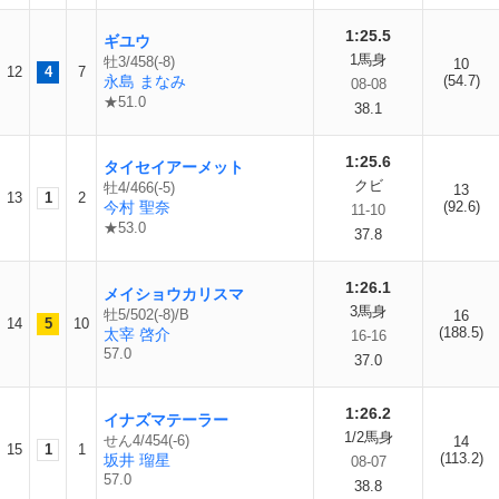
1:25.5
ギユウ
1馬身
牡3/458(-8)
10
12
4
7
永島 まなみ
(54.7)
08-08
★51.0
38.1
1:25.6
タイセイアーメット
クビ
牡4/466(-5)
13
13
1
2
今村 聖奈
(92.6)
11-10
★53.0
37.8
1:26.1
メイショウカリスマ
3馬身
牡5/502(-8)/B
16
14
5
10
(188.5)
太宰 啓介
16-16
57.0
37.0
1:26.2
イナズマテーラー
1/2馬身
せん4/454(-6)
14
15
1
1
(113.2)
坂井 瑠星
08-07
57.0
38.8