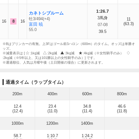
1:26.7
カネトシブルーム
3馬身
牡3/494(+4)
11
16
8
16
(63.3)
富田 暁
07-08
55.0
39.5
※Bはブリンカーの有無。上3Fはゴール前3ハロン（600m）のタイム。オッズは単勝オ
ッズ。
※減量表示は [
:1kg減
:2kg減
:3kg減
:4kg減（※女性騎手のみ）
:2kg減（※5年以上、又は101勝以上の女性騎手のみ）] です。
※通過順位、人気は月曜午後（土日開催の場合）に更新されます。
通過タイム（ラップタイム）
200m
400m
600m
800m
12.4
23.4
34.8
46.6
(12.4)
(11.0)
(11.4)
(11.8)
1000m
1200m
1400m
58.7
1:10.7
1:24.2