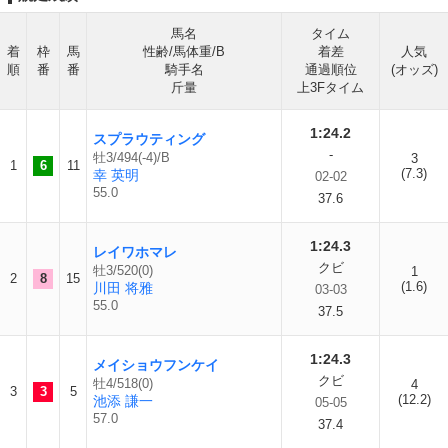
馬名
タイム
着
枠
馬
性齢/馬体重/B
着差
人気
順
番
番
騎手名
通過順位
(オッズ)
斤量
上3Fタイム
1:24.2
スプラウティング
-
牡3/494(-4)/B
3
1
6
11
(7.3)
幸 英明
02-02
55.0
37.6
1:24.3
レイワホマレ
クビ
牡3/520(0)
1
2
8
15
(1.6)
川田 将雅
03-03
55.0
37.5
1:24.3
メイショウフンケイ
クビ
牡4/518(0)
4
3
3
5
(12.2)
池添 謙一
05-05
57.0
37.4