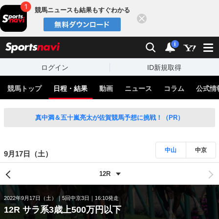
競馬ニュースも結果もすぐわかる
閉じる
スポーツナビ
検索
通知
i
ログイン
ID新規取得
競馬トップ
日程・結果
動画
ニュース
コラム
公式情
真中満＆五十嵐亮太が佐賀競馬予想に挑戦！（PR）
中山
中京
9月17日（土）
2022年9月17日（土）
5回中京3日
16:10発走
12R サラ系3歳上500万円以下