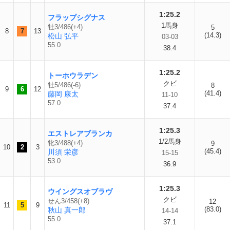
1:25.2
フラップシグナス
1馬身
牡3/486(+4)
5
8
7
13
(14.3)
松山 弘平
03-03
55.0
38.4
1:25.2
トーホウラデン
クビ
牡5/486(-6)
8
9
6
12
(41.4)
藤岡 康太
11-10
57.0
37.4
1:25.3
エストレアブランカ
1/2馬身
牝3/488(+4)
9
10
2
3
(45.4)
川須 栄彦
15-15
53.0
36.9
1:25.3
ウイングスオブラヴ
クビ
せん3/458(+8)
12
11
5
9
(83.0)
秋山 真一郎
14-14
55.0
37.1