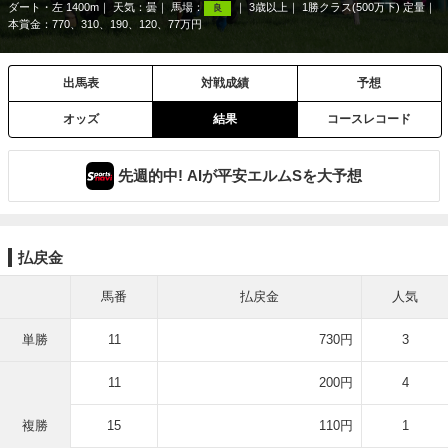
ダート・左 1400m
天気：
曇
馬場：
3歳以上
1勝クラス(500万下) 定量
良
本賞金：770、310、190、120、77万円
出馬表
対戦成績
予想
オッズ
結果
コースレコード
先週的中! AIが平安エルムSを大予想
払戻金
馬番
払戻金
人気
単勝
11
730円
3
11
200円
4
複勝
15
110円
1