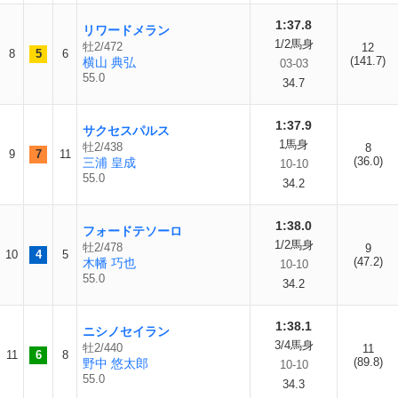
1:37.8
リワードメラン
1/2馬身
牡2/472
12
8
5
6
(141.7)
横山 典弘
03-03
55.0
34.7
1:37.9
サクセスパルス
1馬身
牡2/438
8
9
7
11
(36.0)
三浦 皇成
10-10
55.0
34.2
1:38.0
フォードテソーロ
1/2馬身
牡2/478
9
10
4
5
(47.2)
木幡 巧也
10-10
55.0
34.2
1:38.1
ニシノセイラン
3/4馬身
牡2/440
11
11
6
8
(89.8)
野中 悠太郎
10-10
55.0
34.3