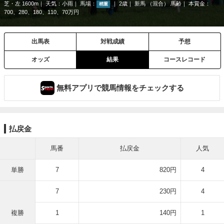
芝・左 1600m
天気：
小雨
馬場：
2歳
新馬 （混合） 馬齢
本賞金：
稍重
700、280、180、110、70万円
出馬表
対戦成績
予想
オッズ
結果
コースレコード
無料アプリで競馬情報をチェックする
払戻金
馬番
払戻金
人気
単勝
7
820円
4
7
230円
4
複勝
1
140円
1