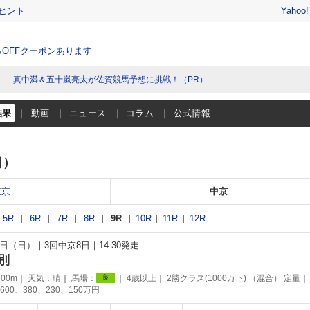
ヒント
Yahoo
％OFFクーポンあります
真中満＆五十嵐亮太が佐賀競馬予想に挑戦！（PR）
結果
動画
ニュース
コラム
公式情報
日）
東京
中京
5R
6R
7R
8R
9R
10R
11R
12R
30日（日）
3回中京8日
14:30発走
別
00m
天気：
晴
馬場：
4歳以上
2勝クラス(1000万下) （混合） 定量
良
600、380、230、150万円