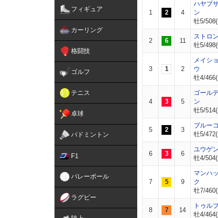
ハヤブ
フィギュア
1
2
4
ン
牡5/508(
カーリング
ストロ
2
6
11
牡5/498(
格闘技
メイシ
3
1
2
ウ
ゴルフ
牡4/466(
テニス
ゴール
4
3
5
ン
牡5/514(
卓球
ブルー
5
2
3
牡5/472(
バドミントン
ユウゲ
6
3
6
F1
牡4/504(
マンハ
バレーボール
7
5
9
ク
牡7/460(
ラグビー
トゥル
8
7
14
牡4/464(