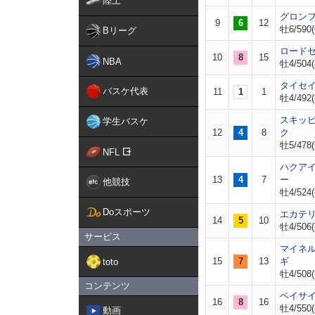
陸上
グロン
9
6
12
牡6/590(
Bリーグ
ロード
10
8
15
NBA
牡4/504(
タイセ
バスケ代表
11
1
1
牡4/492(
スキッ
学生バスケ
12
4
8
ク
牡5/478(
NFL
ハクア
13
4
7
ー
他競技
牡4/524(
Doスポーツ
エカテ
14
5
10
牡4/506(
サービス
マイネ
15
7
13
ギ
toto
牡4/508(
コンテンツ
ベイサ
16
8
16
牡4/550(
動画