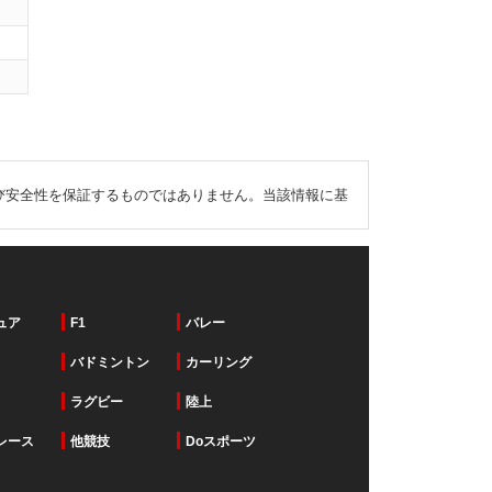
び安全性を保証するものではありません。当該情報に基
ュア
F1
バレー
バドミントン
カーリング
ラグビー
陸上
レース
他競技
Doスポーツ