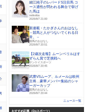
細江純子のレパードS注目馬 コ
司
ース適性が問われる舞台で挙げ
た馬は
netkeiba
2026/8/7 21:00
幸
新連載・たかぎさんのおはなし
－競馬と人がつないでくれる日
常。－
競馬のおはなし
2026/8/7 20:51
彦
【2歳次走報】ムーンベリルはす
ずらん賞で芝挑戦へ
サンケイスポーツ
2026/8/7 20:45
樹
武豊VSムーア、ルメールは欧州
介
主将…豪華メンバー集結のシャ
ーガーカップ
競馬のおはなし
男
2026/8/7 20:44
ニュース一覧
雄
おすすめ記事（Doスポーツ）