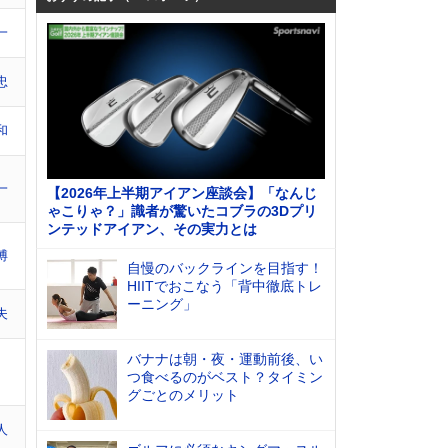
一
忠
和
一
【2026年上半期アイアン座談会】「なんじ
ゃこりゃ？」識者が驚いたコブラの3Dプリ
ンテッドアイアン、その実力とは
博
自慢のバックラインを目指す！
HIITでおこなう「背中徹底トレ
ーニング」
夫
バナナは朝・夜・運動前後、い
つ食べるのがベスト？タイミン
グごとのメリット
人