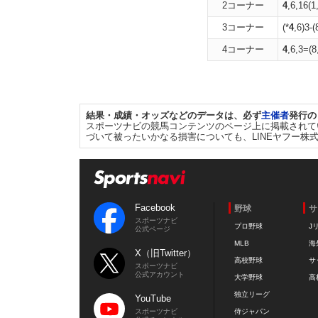
2コーナー
4
,6,16(1
3コーナー
(*
4
,6)3-(
4コーナー
4
,6,3=(8
結果・成績・オッズなどのデータは、必ず
主催者
発行の
スポーツナビの競馬コンテンツのページ上に掲載されて
づいて被ったいかなる損害についても、LINEヤフー株
Facebook
野球
サ
スポーツナビ
プロ野球
J
公式ページ
MLB
海
X（旧Twitter）
高校野球
サ
スポーツナビ
公式アカウント
大学野球
高
独立リーグ
YouTube
スポーツナビ
侍ジャパン