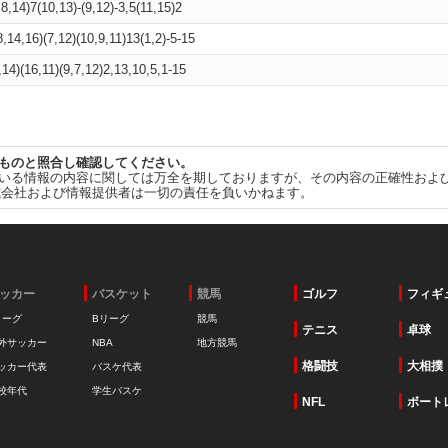
,8,14)7(10,13)-(9,12)-3,5(11,15)2
8,14,16)(7,12)(10,9,11)13(1,2)-5-15
,14)(16,11)(9,7,12)2,13,10,5,1-15
ものと照合し確認してください。
いる情報の内容に関しては万全を期しておりますが、その内容の正確性およ
式会社および情報提供者は一切の責任を負いかねます。
ッカー
バスケット
競馬
ゴルフ
フィギ
リーグ
Bリーグ
競馬
テニス
卓球
外サッカー
NBA
地方競馬
格闘技
大相撲
ッカー代表
バスケ代表
校年代
学生バスケ
NFL
ボート