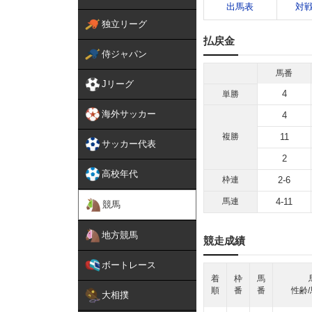
出馬表
対
独立リーグ
払戻金
侍ジャパン
馬番
Jリーグ
4
単勝
海外サッカー
4
複勝
11
サッカー代表
2
高校年代
枠連
2-6
馬連
4-11
競馬
地方競馬
競走成績
ボートレース
着
枠
馬
順
番
番
性齢/
大相撲