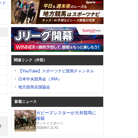
ード
関連リンク（外部）
【YouTube】スポーツナビ競馬チャンネル
日本中央競馬会（JRA）
地方競馬全国協会
新着ニュース
ガビーズシスターが大井競馬に
移籍
サンケイスポーツ
師
2026/8/7 21:42