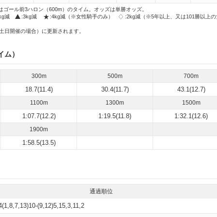
はゴール前3ハロン（600m）のタイム。オッズは単勝オッズ。
2kg減
:3kg減
:4kg減（※女性騎手のみ）
:2kg減（※5年以上、又は101勝以上
土日開催の場合）に更新されます。
イム）
300m
500m
700m
18.7(11.4)
30.4(11.7)
43.1(12.7)
1100m
1300m
1500m
1:07.7(12.2)
1:19.5(11.8)
1:32.1(12.6)
1900m
1:58.5(13.5)
通過順位
4(1,8,7,13)10-(9,12)5,15,3,11,2