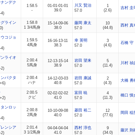
サナンデク
川又 賢治
1:58.5
01-01-01-01
1
吉村 圭
-
39.0
(2.6)
57.0
-4)
ングライン
1:58.8
藤岡 康太
15-14-09-06
10
西村 真
1 3/4馬身
38.0
(44.8)
0)
57.0
ョウコジョ
1:59.5
幸 英明
16-16-13-11
3
石橋 守
4馬身
38.3
(4.6)
57.0
-4)
デンライオ
2:00.4
岩田 望来
12-13-15-14
5
川村 禎
5馬身
38.9
(11.4)
57.0
-2)
コンパクタ
2:00.4
岩田 康誠
14-12-03-03
2
大橋 勇
ハナ
40.8
(4.3)
+6)
57.0
ン
2:00.5
富田 暁
02-02-02-02
4
橋口 慎
クビ
41.0
(11.3)
+2)
57.0
ッタンロッ
2:00.8
菱田 裕二
10-10-09-08
12
岡田 稲
2馬身
40.0
(77.6)
57.0
-4)
ブレンシア
2:01.4
西村 淳也
04-04-04-04
9
藤沢 則
3 1/2馬身
41.0
(34.0)
-2)
57.0