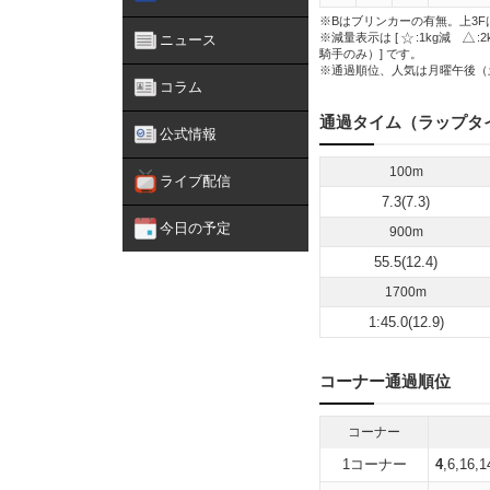
※Bはブリンカーの有無。上3F
※減量表示は [
:1kg減
:
ニュース
騎手のみ）] です。
※通過順位、人気は月曜午後（
コラム
通過タイム（ラップタ
公式情報
100m
ライブ配信
7.3(7.3)
今日の予定
900m
55.5(12.4)
1700m
1:45.0(12.9)
コーナー通過順位
コーナー
1コーナー
4
,6,16,1