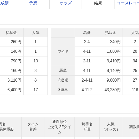
戦成績
予想
オッズ
結果
コースレコ
払戻金
人気
馬番
払戻金
人気
260円
1
2-4
340円
2
140円
1
4-11
1,880円
20
ワイド
790円
10
2-11
3,410円
34
160円
3
馬単
4-11
8,140円
25
3,110円
8
3連複
2-4-11
9,800円
27
6,400円
17
3連単
4-11-2
43,280円
116
通過順位
馬名
タイム
騎手名
人気
上がり3Fタイ
調教
馬体重/B
着差
斤量
（オッズ）
ム