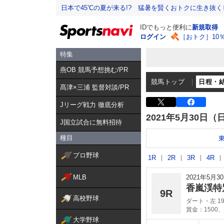
日本で45℃の夏が来る!? 猛暑を賢くおトクに生き抜く
IDでもっと便利に
新規取得
ログイン
［おトク］10
特集
燕OB 競馬予想挑む/PR
競馬トップ
日程・
髙津×三浦 監督対談/PR
Jリーグ戦力 徹底分析
2021年5月30日（
J国立試合に無料招待
種目
プロ野球
1R
2R
3R
4R
MLB
2021年5月
香嵐渓特
9R
高校野球
ダート・左 19
賞金：1500、
大学野球