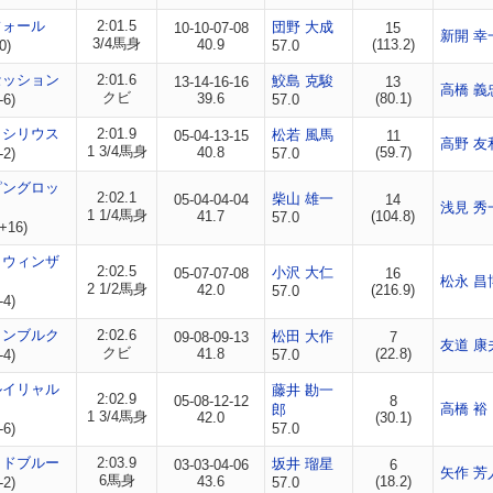
フォール
2:01.5
団野 大成
10-10-07-08
15
新開 幸
3/4馬身
40.9
(113.2)
0)
57.0
セッション
2:01.6
鮫島 克駿
13-14-16-16
13
高橋 義
クビ
39.6
(80.1)
-6)
57.0
イシリウス
2:01.9
松若 風馬
05-04-13-15
11
高野 友
1 3/4馬身
40.8
(59.7)
-2)
57.0
ピングロッ
2:02.1
柴山 雄一
05-04-04-04
14
浅見 秀
1 1/4馬身
41.7
(104.8)
57.0
+16)
イウィンザ
2:02.5
小沢 大仁
05-07-07-08
16
松永 昌
2 1/2馬身
42.0
(216.9)
57.0
-4)
リンブルク
2:02.6
松田 大作
09-08-09-13
7
友道 康
クビ
41.8
(22.8)
-4)
57.0
ルイリャル
藤井 勘一
2:02.9
05-08-12-12
8
高橋 裕
郎
1 3/4馬身
42.0
(30.1)
-6)
57.0
イドブルー
2:03.9
坂井 瑠星
03-03-04-06
6
矢作 芳
6馬身
43.6
(18.2)
-2)
57.0