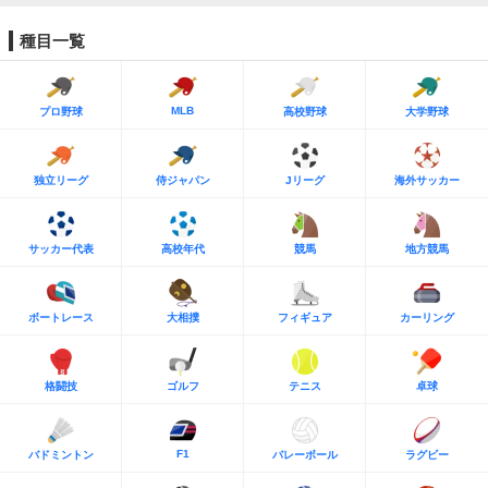
種目一覧
MLB
プロ野球
高校野球
大学野球
独立リーグ
侍ジャパン
Jリーグ
海外サッカー
サッカー代表
高校年代
競馬
地方競馬
ボートレース
大相撲
フィギュア
カーリング
格闘技
ゴルフ
テニス
卓球
F1
バドミントン
バレーボール
ラグビー