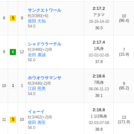
2:17.2
サンクエトワール
アタマ
牝3/380(+6)
10
8
5
9
(96.4)
柴田 大知
16-16-14-10
54.0
36.5
2:17.4
シャドウラーテル
1馬身
牡3/480(+2)/B
7
9
6
12
(15.9)
岩田 康誠
02-02-02-05
56.0
37.8
2:18.6
ホウオウサマンサ
7馬身
牝3/446(-2)/B
9
10
1
1
(95.2)
江田 照男
06-06-11-13
54.0
38.1
2:18.8
イェーイ
1 1/2馬身
牡3/462(+2)/B
13
11
5
10
(171.9)
柴田 善臣
02-03-07-08
56.0
38.8