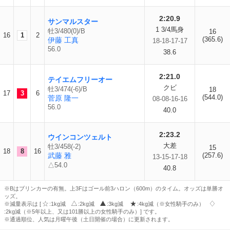
2:20.9
サンマルスター
1 3/4馬身
牡3/480(0)/B
16
16
1
2
(365.6)
伊藤 工真
18-18-17-17
56.0
38.6
2:21.0
テイエムフリーオー
クビ
牡3/474(-6)/B
18
17
3
6
(544.0)
菅原 隆一
08-08-16-16
56.0
40.0
2:23.2
ウインコンツェルト
大差
牡3/458(-2)
15
18
8
16
武藤 雅
(257.6)
13-15-17-18
△54.0
40.8
※Bはブリンカーの有無。上3Fはゴール前3ハロン（600m）のタイム。オッズは単勝オ
ッズ。
※減量表示は [
:1kg減
:2kg減
:3kg減
:4kg減（※女性騎手のみ）
:2kg減（※5年以上、又は101勝以上の女性騎手のみ）] です。
※通過順位、人気は月曜午後（土日開催の場合）に更新されます。