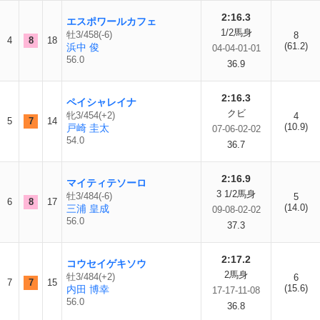
2:16.3
エスポワールカフェ
1/2馬身
牡3/458(-6)
8
4
8
18
(61.2)
浜中 俊
04-04-01-01
56.0
36.9
2:16.3
ペイシャレイナ
クビ
牝3/454(+2)
4
5
7
14
(10.9)
戸崎 圭太
07-06-02-02
54.0
36.7
2:16.9
マイティテソーロ
3 1/2馬身
牡3/484(-6)
5
6
8
17
(14.0)
三浦 皇成
09-08-02-02
56.0
37.3
2:17.2
コウセイゲキソウ
2馬身
牡3/484(+2)
6
7
7
15
(15.6)
内田 博幸
17-17-11-08
56.0
36.8