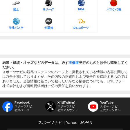
NBA
陸上
Bリーグ
バスケ代表
学生バスケ
他競技
Doスポーツ
結果・成績・オッズなどのデータは、必ず
主催者
発行のものと照合し確認してく
ださい。
スポーツナビの競馬コンテンツのページ上に掲載されている情報の内容に関して
は万全を期しておりますが、その内容の正確性および安全性を保証するものでは
ありません。当該情報に基づいて被ったいかなる損害についても、LINEヤフー
株式会社および情報提供者は一切の責任を負いかねます。
Facebook
X(旧Twitter)
YouTube
スポーツナビ
スポーツナビ
スポーツナビ
公式ページ
公式アカウント
公式チャンネル
スポーツナビ
Yahoo! JAPAN