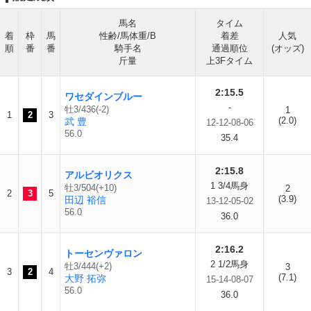
馬名
タイム
着
枠
馬
性齢/馬体重/B
着差
人気
順
番
番
騎手名
通過順位
(オッズ)
斤量
上3Fタイム
2:15.5
ワセダインブルー
-
牡3/436(-2)
1
1
2
3
(2.0)
武 豊
12-12-08-06
56.0
35.4
2:15.8
アルビオリクス
1 3/4馬身
牡3/504(+10)
2
2
3
5
(3.9)
田辺 裕信
13-12-05-02
56.0
36.0
2:16.2
トーセンヴァロン
2 1/2馬身
牡3/444(+2)
3
3
2
4
(7.1)
大野 拓弥
15-14-08-07
56.0
36.0