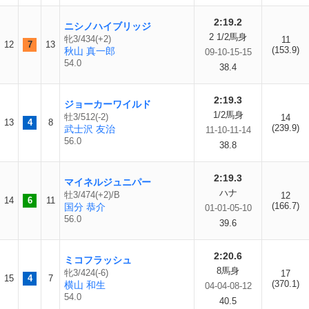
2:19.2
ニシノハイブリッジ
2 1/2馬身
牝3/434(+2)
11
12
7
13
(153.9)
秋山 真一郎
09-10-15-15
54.0
38.4
2:19.3
ジョーカーワイルド
1/2馬身
牡3/512(-2)
14
13
4
8
(239.9)
武士沢 友治
11-10-11-14
56.0
38.8
2:19.3
マイネルジュニパー
ハナ
牡3/474(+2)/B
12
14
6
11
(166.7)
国分 恭介
01-01-05-10
56.0
39.6
2:20.6
ミコフラッシュ
8馬身
牝3/424(-6)
17
15
4
7
(370.1)
横山 和生
04-04-08-12
54.0
40.5