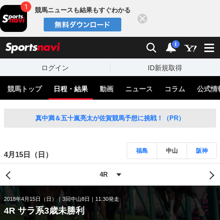
競馬ニュースも結果もすぐわかる
閉じる
スポーツナビ
検索
通知
i
ログイン
ID新規取得
競馬トップ
日程・結果
動画
ニュース
コラム
公式情
真中満＆五十嵐亮太が佐賀競馬予想に挑戦！（PR）
福島
中山
阪神
4月15日（日）
2018年4月15日（日）
3回中山8日
11:30発走
4R サラ系3歳未勝利