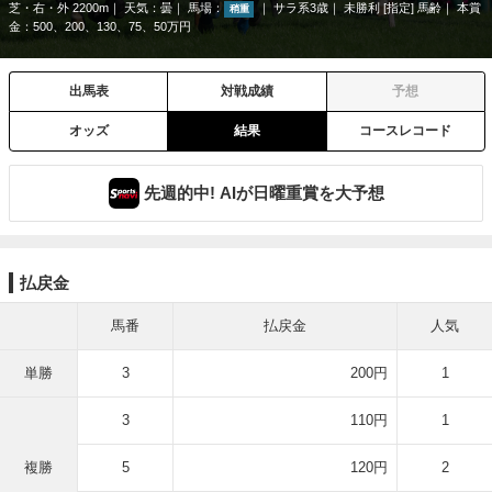
芝・右・外 2200m
天気：
曇
馬場：
サラ系3歳
未勝利 [指定] 馬齢
本賞
稍重
金：500、200、130、75、50万円
出馬表
対戦成績
予想
オッズ
結果
コースレコード
先週的中! AIが日曜重賞を大予想
払戻金
馬番
払戻金
人気
単勝
3
200円
1
3
110円
1
複勝
5
120円
2