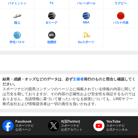
F1
バドミントン
バレーボール
ラグビー
NBA
陸上
Bリーグ
バスケ代表
学生バスケ
他競技
Doスポーツ
結果・成績・オッズなどのデータは、必ず
主催者
発行のものと照合し確認してく
ださい。
スポーツナビの競馬コンテンツのページ上に掲載されている情報の内容に関して
は万全を期しておりますが、その内容の正確性および安全性を保証するものでは
ありません。当該情報に基づいて被ったいかなる損害についても、LINEヤフー
株式会社および情報提供者は一切の責任を負いかねます。
Facebook
X(旧Twitter)
YouTube
スポーツナビ
スポーツナビ
スポーツナビ
公式ページ
公式アカウント
公式チャンネル