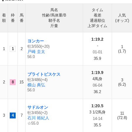
馬名
タイム
着
枠
馬
性齢/馬体重/B
着差
人気
順
番
番
騎手名
通過順位
(オッズ)
斤量
上3Fタイム
1:19.2
ヨンカー
-
牡3/550(+20)
1
1
1
2
(1.7)
戸崎 圭太
01-01
56.0
35.9
1:19.9
ブライトピスケス
4馬身
牡3/486(+4)
3
2
8
15
(6.2)
横山 典弘
06-04
56.0
36.2
1:20.5
サドルオン
3 1/2馬身
牡3/456(+2)
11
3
4
7
石川 裕紀人
(72.8)
14-14
☆55.0
35.5