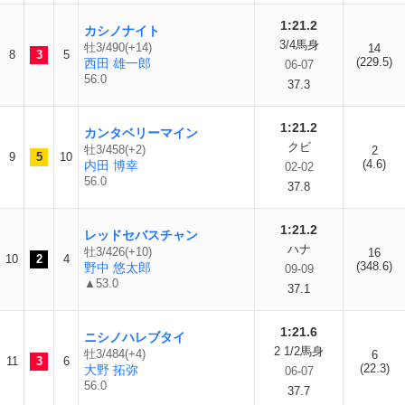
1:21.2
カシノナイト
3/4馬身
牡3/490(+14)
14
8
3
5
(229.5)
西田 雄一郎
06-07
56.0
37.3
1:21.2
カンタベリーマイン
クビ
牡3/458(+2)
2
9
5
10
(4.6)
内田 博幸
02-02
56.0
37.8
1:21.2
レッドセバスチャン
ハナ
牡3/426(+10)
16
10
2
4
(348.6)
野中 悠太郎
09-09
▲53.0
37.1
1:21.6
ニシノハレブタイ
2 1/2馬身
牡3/484(+4)
6
11
3
6
(22.3)
大野 拓弥
06-07
56.0
37.7