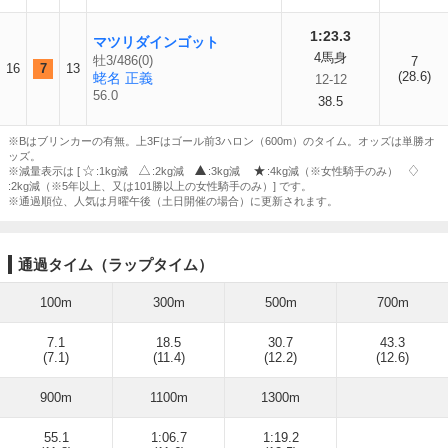
1:23.3
マツリダインゴット
4馬身
牡3/486(0)
7
16
7
13
(28.6)
蛯名 正義
12-12
56.0
38.5
※Bはブリンカーの有無。上3Fはゴール前3ハロン（600m）のタイム。オッズは単勝オ
ッズ。
※減量表示は [
:1kg減
:2kg減
:3kg減
:4kg減（※女性騎手のみ）
:2kg減（※5年以上、又は101勝以上の女性騎手のみ）] です。
※通過順位、人気は月曜午後（土日開催の場合）に更新されます。
通過タイム（ラップタイム）
100m
300m
500m
700m
7.1
18.5
30.7
43.3
(7.1)
(11.4)
(12.2)
(12.6)
900m
1100m
1300m
55.1
1:06.7
1:19.2