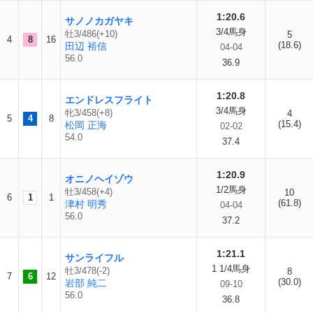
1:20.6
サノノカガヤキ
3/4馬身
牡3/486(+10)
5
4
8
16
(18.6)
田辺 裕信
04-04
56.0
36.9
1:20.8
エンドレスフライト
3/4馬身
牝3/458(+8)
4
5
4
8
(15.4)
松岡 正海
02-02
54.0
37.4
1:20.9
オニノヘイゾウ
1/2馬身
牡3/458(+4)
10
6
1
1
(61.8)
津村 明秀
04-04
56.0
37.2
1:21.1
サンライフル
1 1/4馬身
牡3/478(-2)
8
7
6
12
(30.0)
岩部 純二
09-10
56.0
36.8