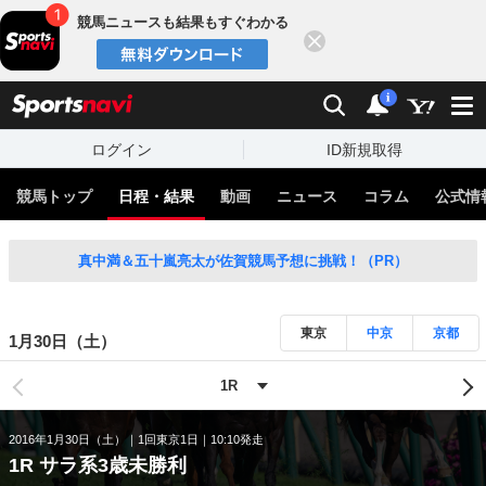
競馬ニュースも結果もすぐわかる
閉じる
スポーツナビ
検索
通知
i
ログイン
ID新規取得
競馬トップ
日程・結果
動画
ニュース
コラム
公式情
真中満＆五十嵐亮太が佐賀競馬予想に挑戦！（PR）
東京
中京
京都
1月30日（土）
2016年1月30日（土）
1回東京1日
10:10発走
1R サラ系3歳未勝利