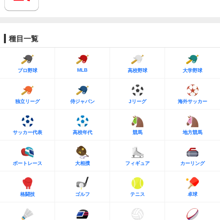
種目一覧
MLB
プロ野球
高校野球
大学野球
独立リーグ
侍ジャパン
Jリーグ
海外サッカー
サッカー代表
高校年代
競馬
地方競馬
ボートレース
大相撲
フィギュア
カーリング
格闘技
ゴルフ
テニス
卓球