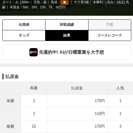
ダート・左 1300m
天気：
曇
馬場：
サラ系3歳
未勝利 （混合）[指定] 馬
重
齢
本賞金：500、200、130、75、50万円
出馬表
対戦成績
予想
オッズ
結果
コースレコード
先週的中! AIが日曜重賞を大予想
払戻金
馬番
払戻金
人気
単勝
2
170円
1
2
110円
1
複勝
15
170円
3