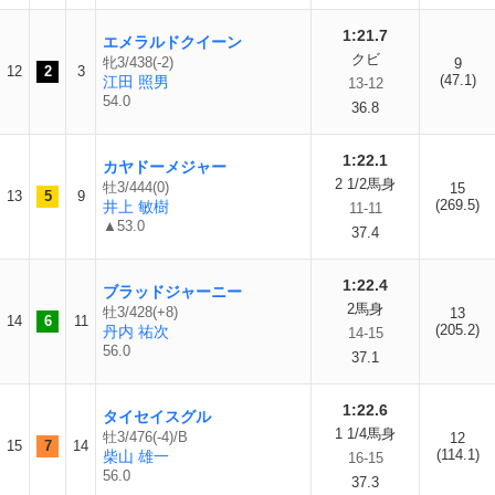
1:21.7
エメラルドクイーン
クビ
牝3/438(-2)
9
12
2
3
(47.1)
江田 照男
13-12
54.0
36.8
1:22.1
カヤドーメジャー
2 1/2馬身
牡3/444(0)
15
13
5
9
(269.5)
井上 敏樹
11-11
▲53.0
37.4
1:22.4
ブラッドジャーニー
2馬身
牡3/428(+8)
13
14
6
11
(205.2)
丹内 祐次
14-15
56.0
37.1
1:22.6
タイセイスグル
1 1/4馬身
牡3/476(-4)/B
12
15
7
14
(114.1)
柴山 雄一
16-15
56.0
37.3