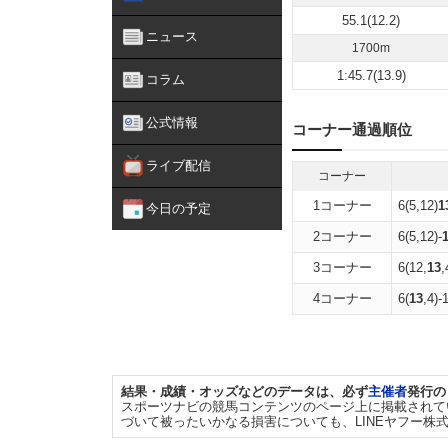
55.1(12.2)
ニュース
1700m
1:45.7(13.9)
コラム
公式情報
コーナー通過順位
ライブ配信
コーナー
1コーナー
6(5,12)
1
今日の予定
2コーナー
6(5,12)-
3コーナー
6(12,
13
,
4コーナー
6(
13
,4)-
結果・成績・オッズなどのデータは、必ず
主催者
発行の
スポーツナビの競馬コンテンツのページ上に掲載されて
づいて被ったいかなる損害についても、LINEヤフー株