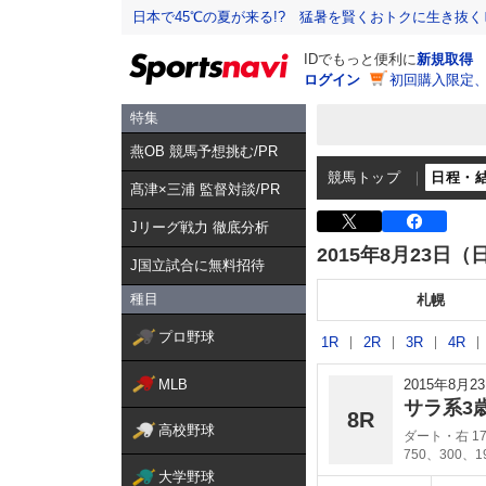
日本で45℃の夏が来る!? 猛暑を賢くおトクに生き抜く
IDでもっと便利に
新規取得
ログイン
初回購入限定
特集
燕OB 競馬予想挑む/PR
競馬トップ
日程・
髙津×三浦 監督対談/PR
Jリーグ戦力 徹底分析
2015年8月23日（
J国立試合に無料招待
種目
札幌
プロ野球
1R
2R
3R
4R
MLB
2015年8月
サラ系3
8R
高校野球
ダート・右 17
750、300、
大学野球