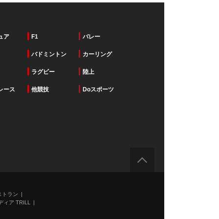
ュア
F1
バレー
バドミントン
カーリング
ラグビー
陸上
レース
他競技
Doスポーツ
ストラン
ィア TRILL