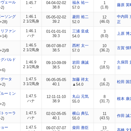
ーヴェール
福永 祐一
1:45.7
04-04-02-02
1
藤原 英
-
38.8
(1.8)
-2)
57.0
ボーソング
1:46.1
中内田 
菱田 裕二
05-05-02-02
12
2 1/2馬身
39.2
(46.0)
+28)
52.0
正
オリファン
1:46.1
三浦 皇成
01-01-01-01
3
上原 博
ハナ
39.3
(8.0)
+14)
54.0
1:46.5
西村 太一
08-07-08-07
10
古賀 慎
2 1/2馬身
38.5
(36.2)
+2)/B
57.0
ングバルド
1:46.9
久保田 
岩田 康誠
09-10-09-09
7
2 1/2馬身
38.5
(18.5)
57.0
士
+6)
ーデータ
1:47.5
加藤 祥太
06-05-05-05
6
松田 国
3 1/2馬身
40.1
(16.2)
+2)
▲54.0
ブルーミン
1:47.5
丸山 元気
12-11-11-10
8
根本 康
ハナ
38.9
(31.7)
55.0
+2)
バトゥーラ
1:47.5
横山 典弘
02-02-05-05
11
作田 誠
ハナ
40.1
(43.5)
-2)
55.0
ショー
1:47.5
柴田 善臣
09-07-07-07
13
高橋 文