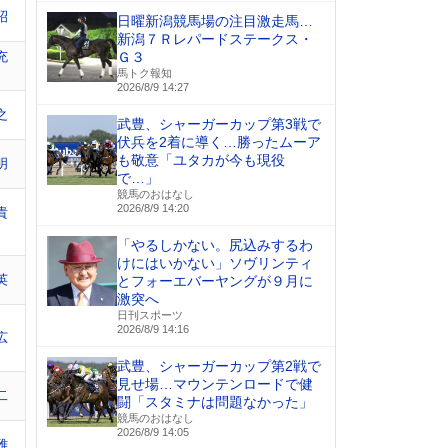
昭
日曜新潟競馬場の注目激走馬…
新潟７Ｒレパードステークス・
充
Ｇ３
馬トク報知
2026/8/9 14:27
之
武豊、シャーガーカップ第3戦で
伏兵を2着に導く…勝ったムーア
も敬意「ユタカが今も現役
明
で…」
競馬のおはなし
2026/8/9 14:20
貴
「やるしかない。尻込みするわ
けにはいかない」ソヴリンティ
英
とフォーエバーヤングが９月に
激突へ
日刊スポーツ
2026/8/9 14:16
広
武豊、シャーガーカップ第2戦で
見せ場…マウンテンロードで健
二
闘「スタミナは問題なかった」
競馬のおはなし
2026/8/9 14:05
雅