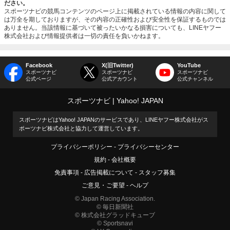
ださい。
スポーツナビの競馬コンテンツのページ上に掲載されている情報の内容に関して
は万全を期しておりますが、その内容の正確性および安全性を保証するものでは
ありません。当該情報に基づいて被ったいかなる損害についても、LINEヤフー
株式会社および情報提供者は一切の責任を負いかねます。
Facebook
X(旧Twitter)
YouTube
スポーツナビ
スポーツナビ
スポーツナビ
公式ページ
公式アカウント
公式チャンネル
スポーツナビ
Yahoo! JAPAN
スポーツナビはYahoo! JAPANのサービスであり、LINEヤフー株式会社がス
ポーツナビ株式会社と協力して運営しています。
プライバシーポリシー
プライバシーセンター
規約
会社概要
免責事項
広告掲載について
スタッフ募集
ご意見・ご要望
ヘルプ
© Japan Racing Association.
© 毎日新聞社
© 株式会社グラッドキューブ
© Sportsnavi