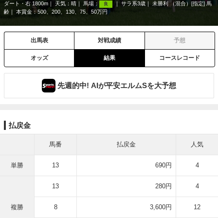
ダート・右 1800m
天気：
晴
馬場：
サラ系3歳
未勝利 （混合）[指定] 馬
良
齢
本賞金：500、200、130、75、50万円
出馬表
対戦成績
予想
オッズ
結果
コースレコード
先週的中! AIが平安エルムSを大予想
払戻金
馬番
払戻金
人気
単勝
13
690円
4
13
280円
4
複勝
8
3,600円
12