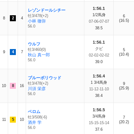
1:56.1
レゾンドールシチー
1/2馬身
牡3/478(+2)
6
8
2
4
(16.5)
小林 徹弥
07-06-07-07
56.0
38.5
1:56.1
ウルフ
クビ
牡3/460(0)
5
9
4
7
(10.4)
秋山 真一郎
02-02-02-02
56.0
39.0
1:56.4
ブルーボリウッド
1 3/4馬身
牡3/478(+2)
9
10
8
16
(25.9)
川須 栄彦
11-12-11-10
56.0
38.4
1:56.5
ベロム
3/4馬身
牡3/508(-6)
7
11
5
10
(20.2)
酒井 学
15-15-15-14
56.0
37.6