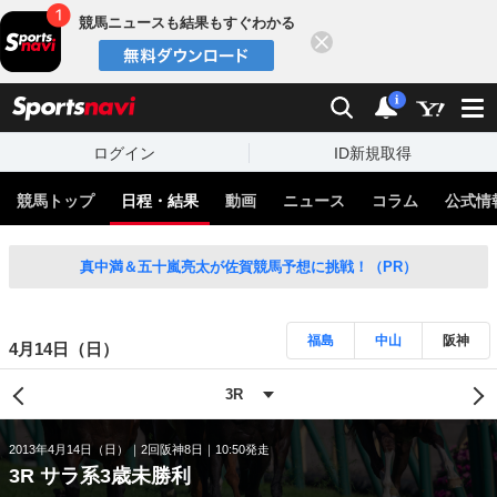
競馬ニュースも結果もすぐわかる
閉じる
スポーツナビ
検索
通知
i
ログイン
ID新規取得
競馬トップ
日程・結果
動画
ニュース
コラム
公式情
真中満＆五十嵐亮太が佐賀競馬予想に挑戦！（PR）
福島
中山
阪神
4月14日（日）
2013年4月14日（日）
2回阪神8日
10:50発走
3R サラ系3歳未勝利