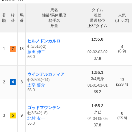
馬名
タイム
着
枠
馬
性齢/馬体重/B
着差
人気
順
番
番
騎手名
通過順位
(オッズ)
斤量
上3Fタイム
1:55.0
ヒルノドンカルロ
-
牡3/516(-2)
4
1
7
13
(6.9)
藤田 伸二
02-02-02-02
56.0
37.9
1:55.1
ウインアルカディア
3/4馬身
牡3/504(+14)
13
2
4
8
(229.4)
太宰 啓介
01-01-01-01
56.0
38.2
1:55.2
ゴッドマウンテン
クビ
牡3/542(+8)
8
3
5
9
(23.5)
北村 友一
04-04-05-05
56.0
37.8