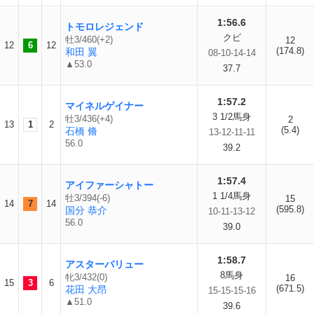
1:56.6
トモロレジェンド
クビ
牡3/460(+2)
12
12
6
12
(174.8)
和田 翼
08-10-14-14
▲53.0
37.7
1:57.2
マイネルゲイナー
3 1/2馬身
牡3/436(+4)
2
13
1
2
(5.4)
石橋 脩
13-12-11-11
56.0
39.2
1:57.4
アイファーシャトー
1 1/4馬身
牡3/394(-6)
15
14
7
14
(595.8)
国分 恭介
10-11-13-12
56.0
39.0
1:58.7
アスターバリュー
8馬身
牝3/432(0)
16
15
3
6
(671.5)
花田 大昂
15-15-15-16
▲51.0
39.6