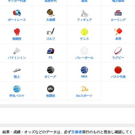
サッカー代表
高校年代
競馬
地方競馬
ボートレース
大相撲
フィギュア
カーリング
格闘技
ゴルフ
テニス
卓球
F1
バドミントン
バレーボール
ラグビー
NBA
陸上
Bリーグ
バスケ代表
学生バスケ
他競技
Doスポーツ
結果・成績・オッズなどのデータは、必ず
主催者
発行のものと照合し確認してく