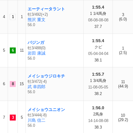
1:55.4
エーティータラント
1 1/4馬身
牡3/492(+2)
3
4
1
1
(6.0)
熊沢 重文
08-08-08-08
56.0
37.7
1:55.4
バジンガ
クビ
牡3/488(0)
1
5
6
11
(2.5)
岩田 康誠
05-04-04-04
56.0
38.1
1:55.7
メイショウジロキチ
1 3/4馬身
牡3/472(-4)
11
6
8
15
(44.9)
武 幸四郎
11-08-05-05
56.0
38.2
1:56.0
メイショウユニオン
2馬身
牡3/444(-8)
10
7
3
5
(29.2)
川島 信二
14-14-08-08
56.0
38.3