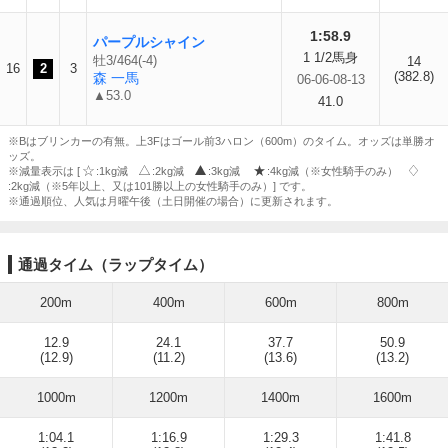
1:58.9
パープルシャイン
1 1/2馬身
牡3/464(-4)
14
16
2
3
(382.8)
森 一馬
06-06-08-13
▲53.0
41.0
※Bはブリンカーの有無。上3Fはゴール前3ハロン（600m）のタイム。オッズは単勝オ
ッズ。
※減量表示は [
:1kg減
:2kg減
:3kg減
:4kg減（※女性騎手のみ）
:2kg減（※5年以上、又は101勝以上の女性騎手のみ）] です。
※通過順位、人気は月曜午後（土日開催の場合）に更新されます。
通過タイム（ラップタイム）
200m
400m
600m
800m
12.9
24.1
37.7
50.9
(12.9)
(11.2)
(13.6)
(13.2)
1000m
1200m
1400m
1600m
1:04.1
1:16.9
1:29.3
1:41.8