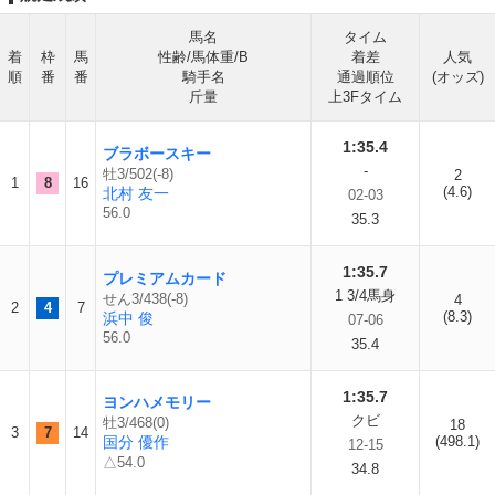
馬名
タイム
着
枠
馬
性齢/馬体重/B
着差
人気
順
番
番
騎手名
通過順位
(オッズ)
斤量
上3Fタイム
1:35.4
ブラボースキー
-
牡3/502(-8)
2
1
8
16
(4.6)
北村 友一
02-03
56.0
35.3
1:35.7
プレミアムカード
1 3/4馬身
せん3/438(-8)
4
2
4
7
(8.3)
浜中 俊
07-06
56.0
35.4
1:35.7
ヨンハメモリー
クビ
牡3/468(0)
18
3
7
14
国分 優作
(498.1)
12-15
△54.0
34.8