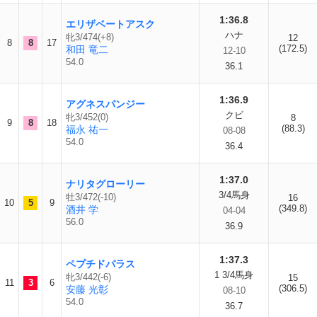
1:36.8
エリザベートアスク
ハナ
牝3/474(+8)
12
8
8
17
(172.5)
和田 竜二
12-10
54.0
36.1
1:36.9
アグネスパンジー
クビ
牝3/452(0)
8
9
8
18
(88.3)
福永 祐一
08-08
54.0
36.4
1:37.0
ナリタグローリー
3/4馬身
牡3/472(-10)
16
10
5
9
(349.8)
酒井 学
04-04
56.0
36.9
1:37.3
ペプチドパラス
1 3/4馬身
牝3/442(-6)
15
11
3
6
(306.5)
安藤 光彰
08-10
54.0
36.7