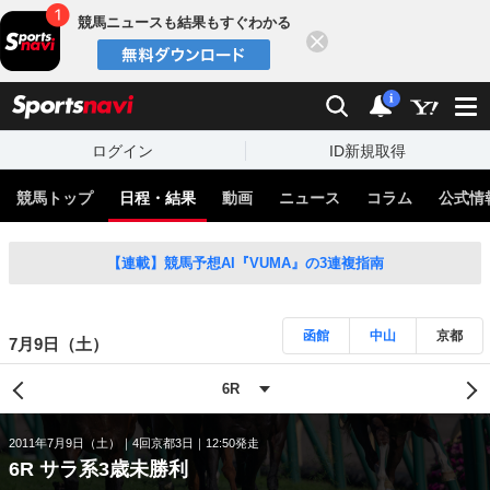
競馬ニュースも結果もすぐわかる
閉じる
スポーツナビ
検索
通知
i
ログイン
ID新規取得
競馬トップ
日程・結果
動画
ニュース
コラム
公式情
【連載】競馬予想AI『VUMA』の3連複指南
函館
中山
京都
7月9日（土）
2011年7月9日（土）
4回京都3日
12:50発走
6R サラ系3歳未勝利