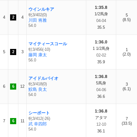
1:35.8
ウインルキア
1/2馬身
牝3/402(0)
5
4
2
4
(8.5)
川田 将雅
04-04
54.0
35.5
1:36.0
マイティースコール
1 1/2馬身
牡3/456(-10)
1
5
2
3
(2.0)
藤岡 康太
02-02
56.0
35.9
1:36.8
アイドルバイオ
5馬身
牝3/418(0)
3
6
6
12
(6.1)
鮫島 良太
04-06
54.0
36.6
1:36.8
シーボート
アタマ
牝3/412(-26)
7
7
6
11
(33.5)
武 幸四郎
12-10
54.0
36.1