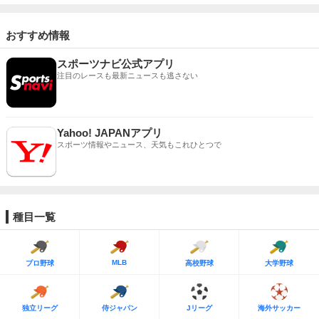
おすすめ情報
スポーツナビ公式アプリ
注目のレースも最新ニュースも逃さない
Yahoo! JAPANアプリ
スポーツ情報やニュース、天気もこれひとつで
種目一覧
MLB
プロ野球
高校野球
大学野球
独立リーグ
侍ジャパン
Jリーグ
海外サッカー