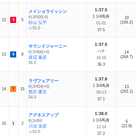
1:37.5
メイショウイッシン
1 1/4馬身
牡3/500(-4)
10
12
3
5
松山 弘平
(156.2)
01-01
☆55.0
37.5
1:37.5
サウンドジャーニー
ハナ
牡3/466(+6)
14
13
4
8
(264.7)
渡辺 薫彦
16-16
56.0
36.3
1:37.8
ラヴフェアリー
1 3/4馬身
牝3/454(+6)
13
14
7
15
(243.1)
熊沢 重文
08-13
54.0
37.1
1:38.0
アグネスアップ
1 1/4馬身
牝3/450
6
15
1
2
川須 栄彦
(22.8)
12-14
☆53.0
37.2