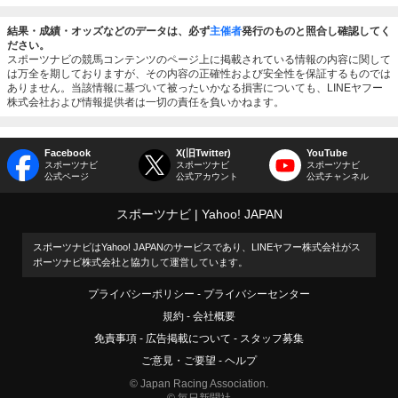
結果・成績・オッズなどのデータは、必ず
主催者
発行のものと照合し確認してく
ださい。
スポーツナビの競馬コンテンツのページ上に掲載されている情報の内容に関して
は万全を期しておりますが、その内容の正確性および安全性を保証するものでは
ありません。当該情報に基づいて被ったいかなる損害についても、LINEヤフー
株式会社および情報提供者は一切の責任を負いかねます。
Facebook
X(旧Twitter)
YouTube
スポーツナビ
スポーツナビ
スポーツナビ
公式ページ
公式アカウント
公式チャンネル
スポーツナビ
Yahoo! JAPAN
スポーツナビはYahoo! JAPANのサービスであり、LINEヤフー株式会社がス
ポーツナビ株式会社と協力して運営しています。
プライバシーポリシー
プライバシーセンター
規約
会社概要
免責事項
広告掲載について
スタッフ募集
ご意見・ご要望
ヘルプ
© Japan Racing Association.