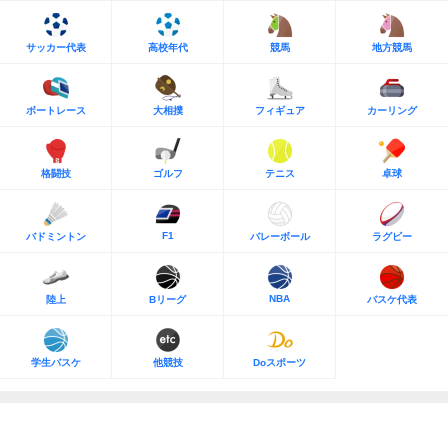
サッカー代表
高校年代
競馬
地方競馬
ボートレース
大相撲
フィギュア
カーリング
格闘技
ゴルフ
テニス
卓球
F1
バドミントン
バレーボール
ラグビー
NBA
陸上
Bリーグ
バスケ代表
学生バスケ
他競技
Doスポーツ