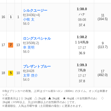
1:38.0
シルクユージー
ハナ
牡3/436(+4)
11
16
1
1
(164.5)
小牧 太
08-08
56.0
37.4
1:38.2
ロングスペシャル
1 1/4馬身
牡3/508(-2)
9
17
7
13
(113.7)
幸 英明
17-17
56.0
36.9
1:39.3
プレザントブルー
7馬身
牝3/428
17
18
5
10
(492.0)
太宰 啓介
17-17
54.0
37.8
※Bはブリンカーの有無。上3Fはゴール前3ハロン（600m）のタイム。オッズは単勝オ
ッズ。
※減量表示は [
:1kg減
:2kg減
:3kg減
:4kg減（※女性騎手のみ）
:2kg減（※5年以上、又は101勝以上の女性騎手のみ）] です。
※通過順位、人気は月曜午後（土日開催の場合）に更新されます。