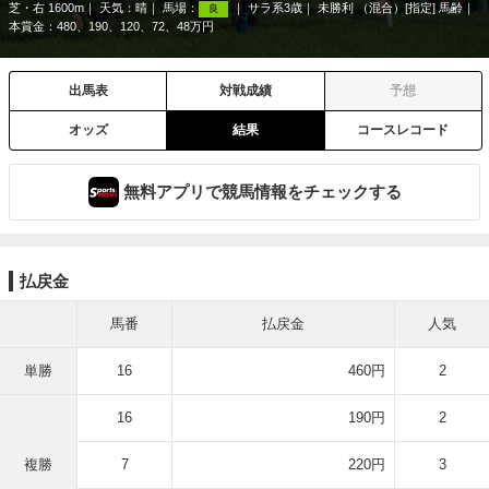
芝・右 1600m
天気：
晴
馬場：
サラ系3歳
未勝利 （混合）[指定] 馬齢
良
本賞金：480、190、120、72、48万円
出馬表
対戦成績
予想
オッズ
結果
コースレコード
無料アプリで競馬情報をチェックする
払戻金
馬番
払戻金
人気
単勝
16
460円
2
16
190円
2
複勝
7
220円
3