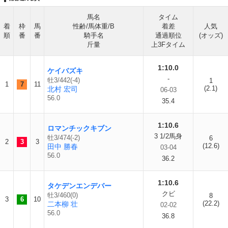
馬名
タイム
着
枠
馬
性齢/馬体重/B
着差
人気
順
番
番
騎手名
通過順位
(オッズ)
斤量
上3Fタイム
1:10.0
ケイバズキ
-
牡3/442(-4)
1
1
7
11
(2.1)
北村 宏司
06-03
56.0
35.4
1:10.6
ロマンチックキブン
3 1/2馬身
牡3/474(-2)
6
2
3
3
(12.6)
田中 勝春
03-04
56.0
36.2
1:10.6
タケデンエンデバー
クビ
牡3/460(0)
8
3
6
10
(22.2)
二本柳 壮
02-02
56.0
36.8