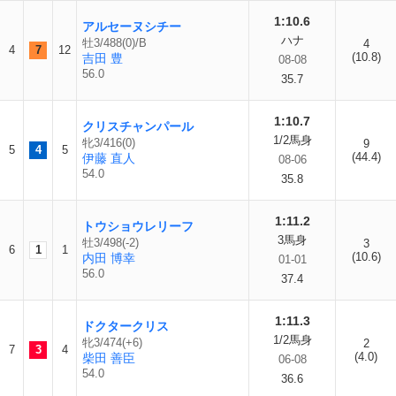
1:10.6
アルセーヌシチー
ハナ
牡3/488(0)/B
4
4
7
12
(10.8)
吉田 豊
08-08
56.0
35.7
1:10.7
クリスチャンパール
1/2馬身
牝3/416(0)
9
5
4
5
(44.4)
伊藤 直人
08-06
54.0
35.8
1:11.2
トウショウレリーフ
3馬身
牡3/498(-2)
3
6
1
1
(10.6)
内田 博幸
01-01
56.0
37.4
1:11.3
ドクタークリス
1/2馬身
牝3/474(+6)
2
7
3
4
(4.0)
柴田 善臣
06-08
54.0
36.6