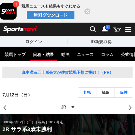
競馬ニュースも結果もすぐわかる
閉じる
スポーツナビ
検索
通知
i
ログイン
ID新規取得
競馬トップ
日程・結果
動画
ニュース
コラム
公式情
真中満＆五十嵐亮太が佐賀競馬予想に挑戦！（PR）
札幌
福島
阪神
7月12日（日）
2009年7月12日（日）
福島
10:30発走
2R サラ系3歳未勝利