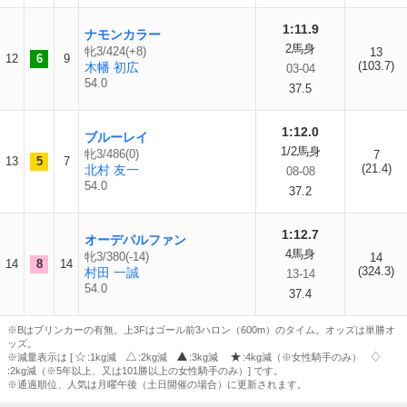
1:11.9
ナモンカラー
2馬身
牝3/424(+8)
13
12
6
9
(103.7)
木幡 初広
03-04
54.0
37.5
1:12.0
ブルーレイ
1/2馬身
牝3/486(0)
7
13
5
7
(21.4)
北村 友一
08-08
54.0
37.2
1:12.7
オーデパルファン
4馬身
牝3/380(-14)
14
14
8
14
(324.3)
村田 一誠
13-14
54.0
37.4
※Bはブリンカーの有無。上3Fはゴール前3ハロン（600m）のタイム。オッズは単勝オ
ッズ。
※減量表示は [
:1kg減
:2kg減
:3kg減
:4kg減（※女性騎手のみ）
:2kg減（※5年以上、又は101勝以上の女性騎手のみ）] です。
※通過順位、人気は月曜午後（土日開催の場合）に更新されます。