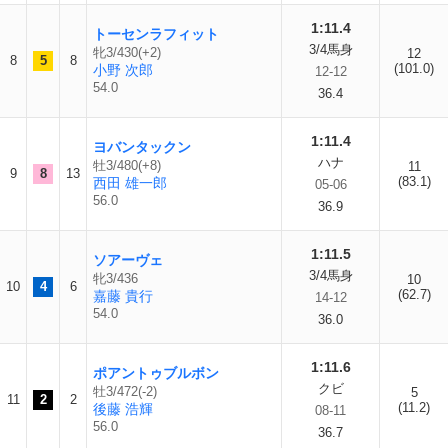
1:11.4
トーセンラフィット
3/4馬身
牝3/430(+2)
12
8
5
8
(101.0)
小野 次郎
12-12
54.0
36.4
1:11.4
ヨバンタックン
ハナ
牡3/480(+8)
11
9
8
13
(83.1)
西田 雄一郎
05-06
56.0
36.9
1:11.5
ソアーヴェ
3/4馬身
牝3/436
10
10
4
6
(62.7)
嘉藤 貴行
14-12
54.0
36.0
1:11.6
ポアントゥブルボン
クビ
牡3/472(-2)
5
11
2
2
(11.2)
後藤 浩輝
08-11
56.0
36.7