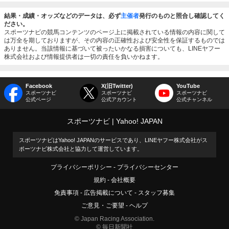
結果・成績・オッズなどのデータは、必ず
主催者
発行のものと照合し確認してく
ださい。
スポーツナビの競馬コンテンツのページ上に掲載されている情報の内容に関して
は万全を期しておりますが、その内容の正確性および安全性を保証するものでは
ありません。当該情報に基づいて被ったいかなる損害についても、LINEヤフー
株式会社および情報提供者は一切の責任を負いかねます。
Facebook
X(旧Twitter)
YouTube
スポーツナビ
スポーツナビ
スポーツナビ
公式ページ
公式アカウント
公式チャンネル
スポーツナビ
Yahoo! JAPAN
スポーツナビはYahoo! JAPANのサービスであり、LINEヤフー株式会社がス
ポーツナビ株式会社と協力して運営しています。
プライバシーポリシー
プライバシーセンター
規約
会社概要
免責事項
広告掲載について
スタッフ募集
ご意見・ご要望
ヘルプ
© Japan Racing Association.
© 毎日新聞社