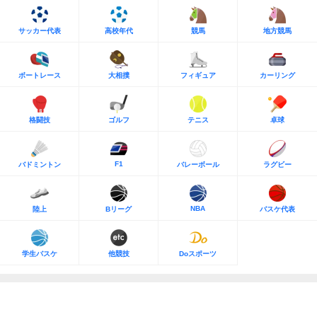
サッカー代表
高校年代
競馬
地方競馬
ボートレース
大相撲
フィギュア
カーリング
格闘技
ゴルフ
テニス
卓球
F1
バドミントン
バレーボール
ラグビー
NBA
陸上
Bリーグ
バスケ代表
学生バスケ
他競技
Doスポーツ