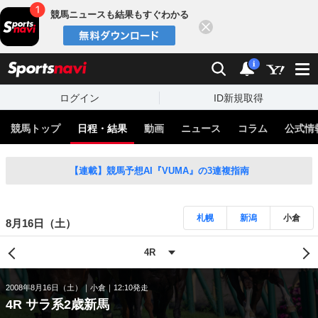
競馬ニュースも結果もすぐわかる
閉じる
スポーツナビ
検索
通知
i
ログイン
ID新規取得
競馬トップ
日程・結果
動画
ニュース
コラム
公式情
【連載】競馬予想AI『VUMA』の3連複指南
札幌
新潟
小倉
8月16日（土）
2008年8月16日（土）
小倉
12:10発走
4R サラ系2歳新馬