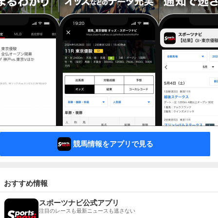
競馬情報をアプリで見る
おすすめ情報
スポーツナビ公式アプリ
注目のレースも最新ニュースも逃さない