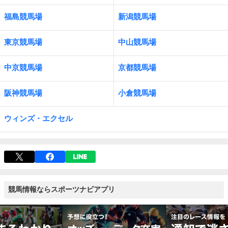
福島競馬場
新潟競馬場
東京競馬場
中山競馬場
中京競馬場
京都競馬場
阪神競馬場
小倉競馬場
ウィンズ・エクセル
競馬情報ならスポーツナビアプリ