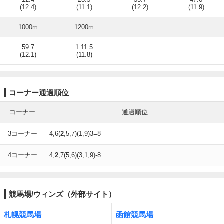
(12.4)
(11.1)
(12.2)
(11.9)
1000m
1200m
59.7
1:11.5
(12.1)
(11.8)
コーナー通過順位
コーナー
通過順位
3コーナー
4,6(
2
,5,7)(1,9)3=8
4コーナー
4,
2
,7(5,6)(3,1,9)-8
競馬場/ウィンズ（外部サイト）
札幌競馬場
函館競馬場