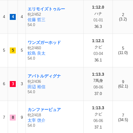
1:12.0
エリモイズトゥルー
ハナ
牝2/452
2
4
4
4
(3.2)
佐藤 哲三
01-01
54.0
36.3
1:12.1
ワンズガーホッド
クビ
牝2/460
5
5
5
5
(11.0)
鮫島 良太
03-04
54.0
36.1
1:13.3
アバトルディグナ
7馬身
牝2/436
9
6
3
3
(62.1)
田辺 裕信
08-06
54.0
37.0
1:13.3
カンファーピュア
クビ
牝2/418
7
7
8
9
(34.5)
太宰 啓介
06-06
54.0
37.1