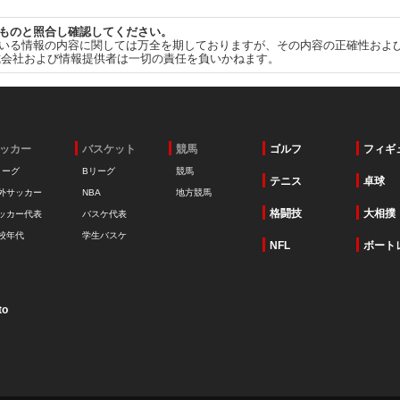
ものと照合し確認してください。
いる情報の内容に関しては万全を期しておりますが、その内容の正確性およ
式会社および情報提供者は一切の責任を負いかねます。
ッカー
バスケット
競馬
ゴルフ
フィギ
リーグ
Bリーグ
競馬
テニス
卓球
外サッカー
NBA
地方競馬
格闘技
大相撲
ッカー代表
バスケ代表
校年代
学生バスケ
NFL
ボート
to