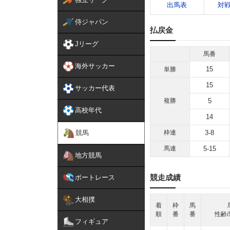
出馬表
対
侍ジャパン
払戻金
Jリーグ
馬番
海外サッカー
15
単勝
15
サッカー代表
複勝
5
高校年代
14
競馬
枠連
3-8
馬連
5-15
地方競馬
競走成績
ボートレース
大相撲
着
枠
馬
順
番
番
性齢/
フィギュア