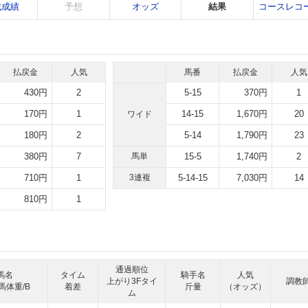
戦成績
予想
オッズ
結果
コースレコ
払戻金
人気
馬番
払戻金
人気
430円
2
5-15
370円
1
170円
1
14-15
1,670円
20
ワイド
180円
2
5-14
1,790円
23
380円
7
馬単
15-5
1,740円
2
710円
1
3連複
5-14-15
7,030円
14
810円
1
通過順位
馬名
タイム
騎手名
人気
上がり3Fタイ
調教
馬体重/B
着差
斤量
（オッズ）
ム