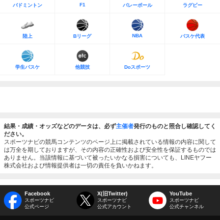
F1
バドミントン
バレーボール
ラグビー
NBA
陸上
Bリーグ
バスケ代表
学生バスケ
他競技
Doスポーツ
結果・成績・オッズなどのデータは、必ず
主催者
発行のものと照合し確認してく
ださい。
スポーツナビの競馬コンテンツのページ上に掲載されている情報の内容に関して
は万全を期しておりますが、その内容の正確性および安全性を保証するものでは
ありません。当該情報に基づいて被ったいかなる損害についても、LINEヤフー
株式会社および情報提供者は一切の責任を負いかねます。
Facebook
X(旧Twitter)
YouTube
スポーツナビ
スポーツナビ
スポーツナビ
公式ページ
公式アカウント
公式チャンネル