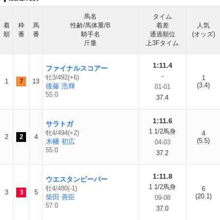
馬名
タイム
着
枠
馬
性齢/馬体重/B
着差
人気
順
番
番
騎手名
通過順位
(オッズ)
斤量
上3Fタイム
1:11.4
ファイナルスコアー
-
牡3/492(+6)
1
1
7
13
(3.4)
後藤 浩輝
01-01
55.0
37.4
1:11.6
サラトガ
1 1/2馬身
牝4/494(+2)
4
2
2
4
(5.5)
木幡 初広
04-03
55.0
37.2
1:11.8
ウエスタンビーバー
1 1/2馬身
牡4/480(-1)
6
3
3
5
(20.1)
柴田 善臣
09-08
57.0
37.0