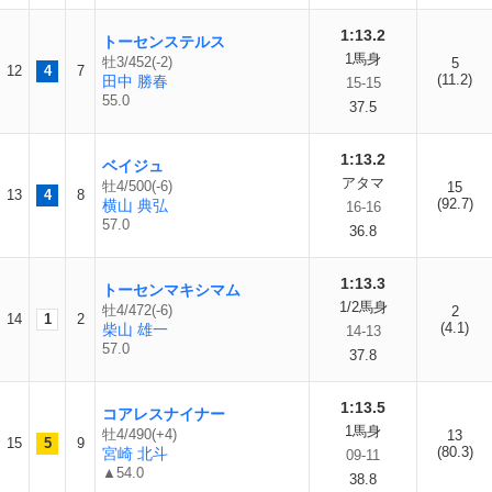
1:13.2
トーセンステルス
1馬身
牡3/452(-2)
5
12
4
7
(11.2)
田中 勝春
15-15
55.0
37.5
1:13.2
ベイジュ
アタマ
牡4/500(-6)
15
13
4
8
(92.7)
横山 典弘
16-16
57.0
36.8
1:13.3
トーセンマキシマム
1/2馬身
牡4/472(-6)
2
14
1
2
(4.1)
柴山 雄一
14-13
57.0
37.8
1:13.5
コアレスナイナー
1馬身
牡4/490(+4)
13
15
5
9
(80.3)
宮崎 北斗
09-11
▲54.0
38.8