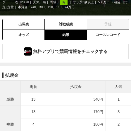
ダート・右 1200m
天気：
晴
馬場：
サラ系3歳以上
500万下 （混合）[指
良
定] 定量
本賞金：740、300、190、110、74万円
出馬表
対戦成績
予想
オッズ
結果
コースレコード
無料アプリで競馬情報をチェックする
払戻金
馬番
払戻金
人気
単勝
13
340円
1
13
170円
3
複勝
4
180円
2