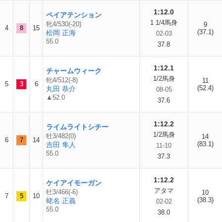
1:12.0
ペイアテンション
1 1/4馬身
牝4/530(-20)
9
4
8
15
(37.1)
松岡 正海
02-03
55.0
37.8
1:12.1
チャームウィーク
1/2馬身
牝4/512(-8)
11
5
3
6
(52.4)
丸田 恭介
08-05
▲52.0
37.6
1:12.2
ライムライトシチー
1/2馬身
牡3/482(0)
14
6
7
14
(83.1)
吉田 隼人
11-10
55.0
37.3
1:12.2
ケイアイモーガン
アタマ
牡3/466(-6)
10
7
5
10
(38.3)
蛯名 正義
02-02
55.0
38.0