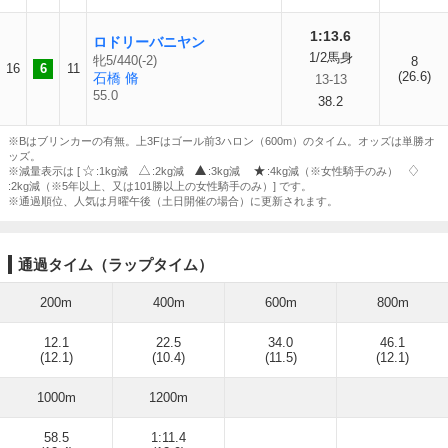
1:13.6
ロドリーバニヤン
1/2馬身
牝5/440(-2)
8
16
6
11
(26.6)
石橋 脩
13-13
55.0
38.2
※Bはブリンカーの有無。上3Fはゴール前3ハロン（600m）のタイム。オッズは単勝オ
ッズ。
※減量表示は [
:1kg減
:2kg減
:3kg減
:4kg減（※女性騎手のみ）
:2kg減（※5年以上、又は101勝以上の女性騎手のみ）] です。
※通過順位、人気は月曜午後（土日開催の場合）に更新されます。
通過タイム（ラップタイム）
200m
400m
600m
800m
12.1
22.5
34.0
46.1
(12.1)
(10.4)
(11.5)
(12.1)
1000m
1200m
58.5
1:11.4