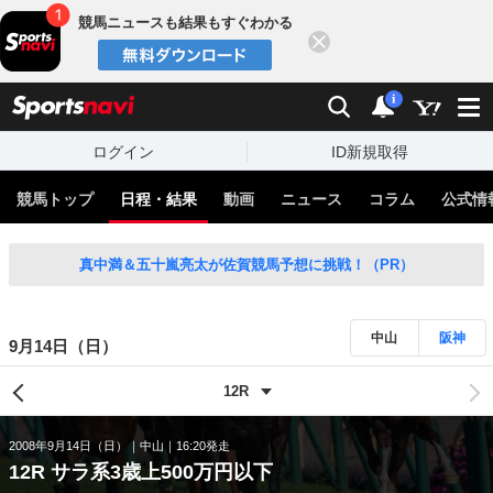
競馬ニュースも結果もすぐわかる
閉じる
スポーツナビ
検索
通知
i
ログイン
ID新規取得
競馬トップ
日程・結果
動画
ニュース
コラム
公式情
真中満＆五十嵐亮太が佐賀競馬予想に挑戦！（PR）
中山
阪神
9月14日（日）
2008年9月14日（日）
中山
16:20発走
12R サラ系3歳上500万円以下