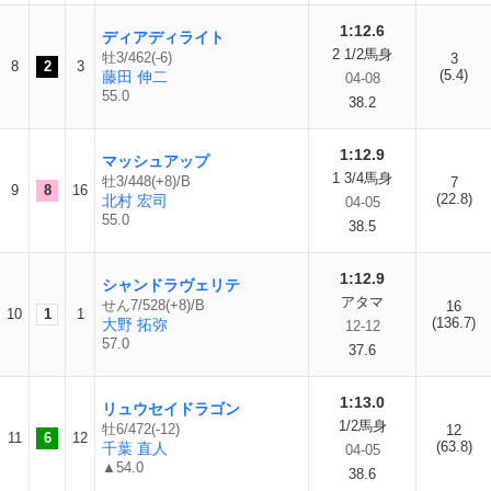
1:12.6
ディアディライト
2 1/2馬身
牡3/462(-6)
3
8
2
3
(5.4)
藤田 伸二
04-08
55.0
38.2
1:12.9
マッシュアップ
1 3/4馬身
牡3/448(+8)/B
7
9
8
16
(22.8)
北村 宏司
04-05
55.0
38.5
1:12.9
シャンドラヴェリテ
アタマ
せん7/528(+8)/B
16
10
1
1
(136.7)
大野 拓弥
12-12
57.0
37.6
1:13.0
リュウセイドラゴン
1/2馬身
牡6/472(-12)
12
11
6
12
(63.8)
千葉 直人
04-05
▲54.0
38.6