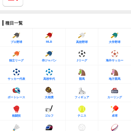
種目一覧
MLB
プロ野球
高校野球
大学野球
独立リーグ
侍ジャパン
Jリーグ
海外サッカー
サッカー代表
高校年代
競馬
地方競馬
ボートレース
大相撲
フィギュア
カーリング
格闘技
ゴルフ
テニス
卓球