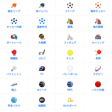
独立リーグ
侍ジャパン
Jリーグ
海外サッカー
サッカー代表
高校年代
競馬
地方競馬
ボートレース
大相撲
フィギュア
カーリング
格闘技
ゴルフ
テニス
卓球
F1
バドミントン
バレーボール
ラグビー
NBA
陸上
Bリーグ
バスケ代表
学生バスケ
他競技
Doスポーツ