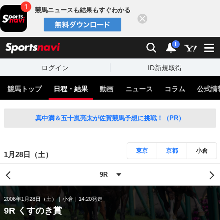
競馬ニュースも結果もすぐわかる
閉じる
スポーツナビ
検索
通知
i
ログイン
ID新規取得
競馬トップ
日程・結果
動画
ニュース
コラム
公式情
真中満＆五十嵐亮太が佐賀競馬予想に挑戦！（PR）
東京
京都
小倉
1月28日（土）
2006年1月28日（土）
小倉
14:20発走
9R くすのき賞