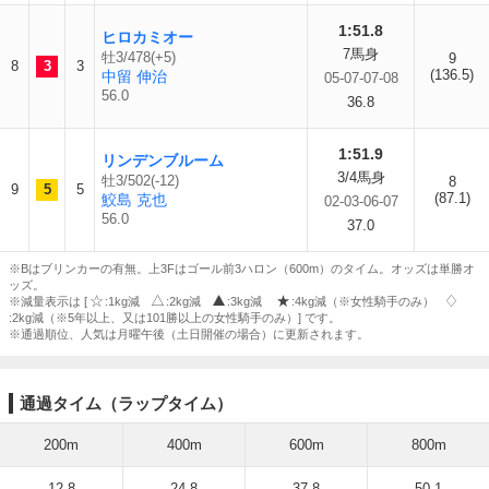
1:51.8
ヒロカミオー
7馬身
牡3/478(+5)
9
8
3
3
(136.5)
中留 伸治
05-07-07-08
56.0
36.8
1:51.9
リンデンブルーム
3/4馬身
牡3/502(-12)
8
9
5
5
(87.1)
鮫島 克也
02-03-06-07
56.0
37.0
※Bはブリンカーの有無。上3Fはゴール前3ハロン（600m）のタイム。オッズは単勝オ
ッズ。
※減量表示は [
:1kg減
:2kg減
:3kg減
:4kg減（※女性騎手のみ）
:2kg減（※5年以上、又は101勝以上の女性騎手のみ）] です。
※通過順位、人気は月曜午後（土日開催の場合）に更新されます。
通過タイム（ラップタイム）
200m
400m
600m
800m
12.8
24.8
37.8
50.1