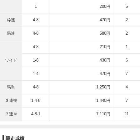
1
200円
5
枠連
4-8
470円
2
馬連
4-8
580円
2
4-8
210円
1
ワイド
1-8
430円
6
1-4
470円
7
馬単
4-8
1,250円
4
３連複
1-4-8
1,440円
7
３連単
4-8-1
7,110円
21
競走成績