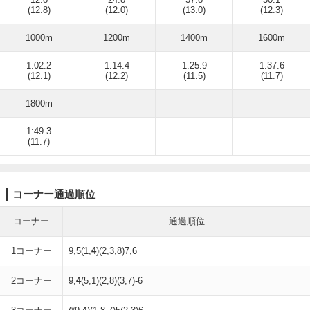
(12.8)
(12.0)
(13.0)
(12.3)
1000m
1200m
1400m
1600m
1:02.2
1:14.4
1:25.9
1:37.6
(12.1)
(12.2)
(11.5)
(11.7)
1800m
1:49.3
(11.7)
コーナー通過順位
コーナー
通過順位
1コーナー
9,5(1,
4
)(2,3,8)7,6
2コーナー
9,
4
(5,1)(2,8)(3,7)-6