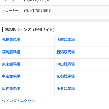
3コーナー
(*9,
4
)(1,8,7)5(2,3)6
4コーナー
(*9,
4
)(1,7)8,2,5(6,3)
競馬場/ウィンズ（外部サイト）
札幌競馬場
函館競馬場
福島競馬場
新潟競馬場
東京競馬場
中山競馬場
中京競馬場
京都競馬場
阪神競馬場
小倉競馬場
ウィンズ・エクセル