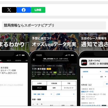
競馬情報ならスポーツナビアプリ