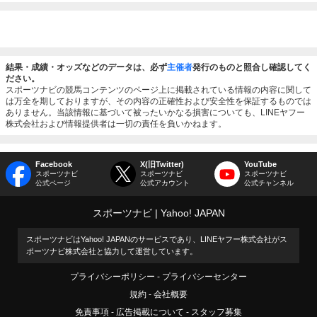
結果・成績・オッズなどのデータは、必ず
主催者
発行のものと照合し確認してく
ださい。
スポーツナビの競馬コンテンツのページ上に掲載されている情報の内容に関して
は万全を期しておりますが、その内容の正確性および安全性を保証するものでは
ありません。当該情報に基づいて被ったいかなる損害についても、LINEヤフー
株式会社および情報提供者は一切の責任を負いかねます。
Facebook
X(旧Twitter)
YouTube
スポーツナビ
スポーツナビ
スポーツナビ
公式ページ
公式アカウント
公式チャンネル
スポーツナビ
Yahoo! JAPAN
スポーツナビはYahoo! JAPANのサービスであり、LINEヤフー株式会社がス
ポーツナビ株式会社と協力して運営しています。
プライバシーポリシー
プライバシーセンター
規約
会社概要
免責事項
広告掲載について
スタッフ募集