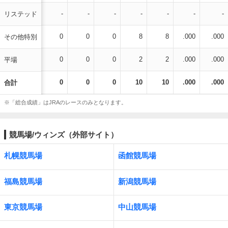
-
-
-
-
-
-
-
リステッド
0
0
0
8
8
.000
.000
その他特別
0
0
0
2
2
.000
.000
平場
0
0
0
10
10
.000
.000
合計
※「総合成績」はJRAのレースのみとなります。
競馬場/ウィンズ（外部サイト）
札幌競馬場
函館競馬場
福島競馬場
新潟競馬場
東京競馬場
中山競馬場