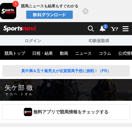
競馬ニュースも結果もすぐわかる
閉じる
スポーツナビ
検索
通知
i
ログイン
ID新規取得
競馬トップ
日程・結果
動画
ニュース
コラム
公式情
真中満＆五十嵐亮太が佐賀競馬予想に挑戦！（PR）
矢ケ部 徹
ヤカベ トオル
無料アプリで競馬情報をチェックする