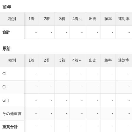
前年
種別
1着
2着
3着
4着～
出走
勝率
連対率
合計
-
-
-
-
-
-
-
累計
種別
1着
2着
3着
4着～
出走
勝率
連対率
-
-
-
-
-
-
-
GI
-
-
-
-
-
-
-
GII
-
-
-
-
-
-
-
GIII
-
-
-
-
-
-
-
その他重賞
-
-
-
-
-
-
-
重賞合計