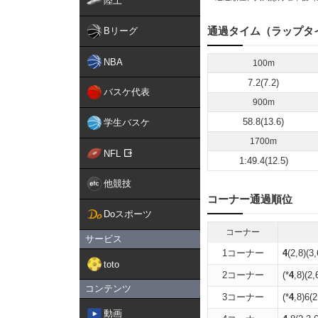
陸上
通過タイム（ラップタ
Bリーグ
NBA
100m
7.2(7.2)
バスケ代表
900m
58.8(13.6)
学生バスケ
1700m
NFL
1:49.4(12.5)
他競技
コーナー通過順位
Doスポーツ
コーナー
サービス
1コーナー
4
(2,8)(3,
toto
2コーナー
(*
4
,8)(2,
コンテンツ
3コーナー
(*
4
,8)6(2
動画