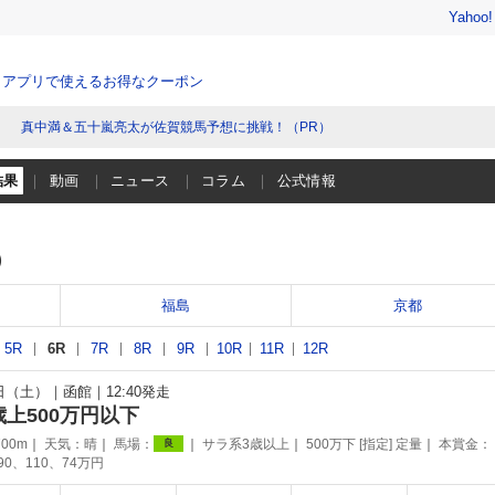
Yahoo
、アプリで使えるお得なクーポン
真中満＆五十嵐亮太が佐賀競馬予想に挑戦！（PR）
結果
動画
ニュース
コラム
公式情報
）
福島
京都
5R
6R
7R
8R
9R
10R
11R
12R
1日（土）
函館
12:40発走
歳上500万円以下
00m
天気：
晴
馬場：
サラ系3歳以上
500万下 [指定] 定量
本賞金：
良
190、110、74万円