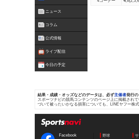
4コーナー
4
,8(2,3,6
ニュース
コラム
公式情報
ライブ配信
今日の予定
結果・成績・オッズなどのデータは、必ず
主催者
発行の
スポーツナビの競馬コンテンツのページ上に掲載されて
づいて被ったいかなる損害についても、LINEヤフー株
Facebook
野球
サ