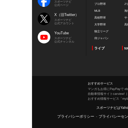
スポーツナビ
プロ野球
J
公式ページ
MLB
海
X（旧Twitter）
高校野球
サ
スポーツナビ
公式アカウント
大学野球
高
独立リーグ
YouTube
スポーツナビ
侍ジャパン
公式チャンネル
ライブ
to
おすすめサービス
マンガもお得にPayPayで eboo
自動車情報サイトcarview!
おすすめ情報サービス「mybe
スポーツナビはYah
プライバシーポリシー
-
プライバシーセ