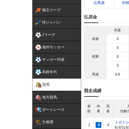
出馬表
対
独立リーグ
払戻金
侍ジャパン
馬番
Jリーグ
4
単勝
海外サッカー
4
複勝
8
サッカー代表
3
高校年代
馬連
4-8
競馬
競走成績
地方競馬
着
枠
馬
ボートレース
順
番
番
性齢/
大相撲
メガト
1
4
4
牡4/514(