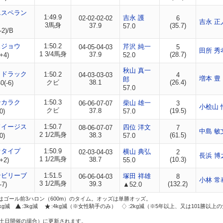
エスペラン
1:49.9
吉永 護
02-02-02-02
6
吉永 正
3馬身
37.9
(35.7)
57.0
-2)/B
スジョウ
1:50.2
芹沢 純一
04-05-04-03
5
田所 秀
1 3/4馬身
37.9
(28.7)
+4)
52.0
秋山 真一
ッドラック
1:50.2
04-03-03-03
4
増本 豊
郎
クビ
38.1
(26.4)
(-6)
57.0
ンカラク
1:50.3
柴山 雄一
06-06-07-07
3
小桧山 
クビ
37.8
(19.5)
0)
57.0
ドイージス
1:50.7
四位 洋文
08-06-07-07
7
中島 敏
2 1/2馬身
38.3
(61.5)
0)
57.0
オタイプ
1:50.9
横山 典弘
02-03-04-03
2
長浜 博
1 1/2馬身
38.7
(10.3)
+2)
55.0
ンビリーブ
1:51.5
塚田 祥雄
06-06-04-03
8
小林 常
3 1/2馬身
39.3
(132.2)
-7)
▲52.0
はゴール前3ハロン（600m）のタイム。オッズは単勝オッズ。
2kg減
:3kg減
:4kg減（※女性騎手のみ）
:2kg減（※5年以上、又は101勝以上
土日開催の場合）に更新されます。