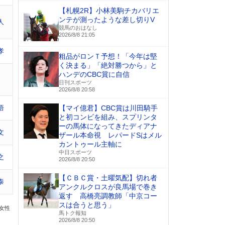
【札幌2R】小林美駒チカバリエ
ンテが測ったような差し切りV
人
競馬のおはなし
2026/8/8 21:05
孝
粗品がロンＴ予想！「今年は堅
く決まる」「絶対勝つから」と
ハンデのCBC賞に自信
日刊スポーツ
2026/8/8 20:58
悟
【マイ億君】CBC賞は川田騎手
と初コンビを組み、スプリンタ
ーの馬体になってきたディアナ
文
ザール本命視 レパードSはメル
カントゥール主軸に
中日スポーツ
之
2026/8/8 20:50
【ＣＢＣ賞・土曜気配】切れ者
泰
アンクルクロスが良馬場で巻き
返す 高橋亮調教師「中京コー
スは合うと思う」
の女性
馬トク報知
2026/8/8 20:50