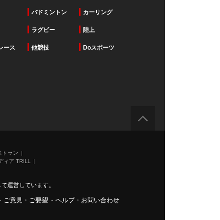
バドミントン
カーリング
ラグビー
陸上
レース
他競技
Doスポーツ
ストラン
ィア TRILL
力して運営しています。
-
ご意見・ご要望
-
ヘルプ・お問い合わせ