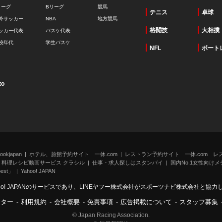
リーグ
Bリーグ
競馬
テニス
卓球
外サッカー
NBA
地方競馬
格闘技
大相撲
ッカー代表
バスケ代表
校年代
学生バスケ
NFL
ボート
to
kjapan
ホテル、旅館予約サイト 一休.com
レストラン予約サイト 一休.com レ
料理レシピ動画サービス クラシル
仕事・求人探しはスタンバイ
国内No.1女性向けメデ
st」
Yahoo! JAPAN
oo! JAPANのサービスであり、LINEヤフー株式会社がスポーツナビ株式会社と協
ンター
-
利用規約
-
会社概要
-
免責事項
-
広告掲載について
-
スタッフ募集
© Japan Racing Association.