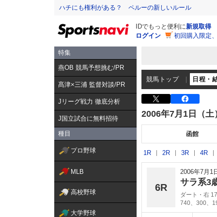
ハチにも権利がある？ ペルーの新しいルール
IDでもっと便利に
新規取得
ログイン
初回購入限定
特集
燕OB 競馬予想挑む/PR
競馬トップ
日程・
髙津×三浦 監督対談/PR
Jリーグ戦力 徹底分析
2006年7月1日（土
J国立試合に無料招待
種目
函館
プロ野球
1R
2R
3R
4R
MLB
2006年7月
サラ系3
6R
高校野球
ダート・右 17
740、300、
大学野球