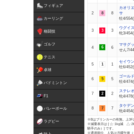
フィギュア
カオリ
2
8
8
サ
カーリング
牡4/554(
ウグイ
3
3
3
格闘技
牝3/454(
ゴルフ
マサグ
6
4
6
せん7/440
テニス
セイウ
5
1
1
牡6/452(
卓球
ゴール
6
5
5
牡4/474(
バドミントン
ステレ
7
2
2
F1
牝4/478(
タケデ
8
7
7
バレーボール
牝4/454(
※Bはブリンカーの有無。上3F
ラグビー
※減量表示は [
:1kg減
:
騎手のみ）] です。
※通過順位、人気は月曜午後（