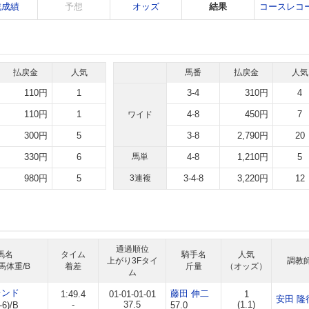
戦成績
予想
オッズ
結果
コースレコ
払戻金
人気
馬番
払戻金
人気
110円
1
3-4
310円
4
110円
1
4-8
450円
7
ワイド
300円
5
3-8
2,790円
20
330円
6
馬単
4-8
1,210円
5
980円
5
3連複
3-4-8
3,220円
12
通過順位
馬名
タイム
騎手名
人気
上がり3Fタイ
調教
馬体重/B
着差
斤量
（オッズ）
ム
レンド
藤田 伸二
1:49.4
01-01-01-01
1
安田 隆
-
37.5
(1.1)
-6)/B
57.0