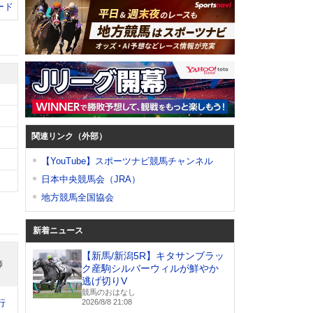
ード
関連リンク（外部）
【YouTube】スポーツナビ競馬チャンネル
日本中央競馬会（JRA）
地方競馬全国協会
新着ニュース
【新馬/新潟5R】キタサンブラッ
師
ク産駒シルバーウィルが鮮やか
逃げ切りV
競馬のおはなし
行
2026/8/8 21:08