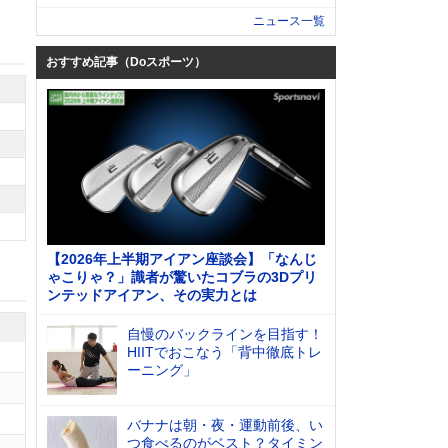
ニュース一覧
おすすめ記事（Doスポーツ）
【2026年上半期アイアン座談会】「なんじ
ゃこりゃ？」識者が驚いたコブラの3Dプリ
ンテッドアイアン、その実力とは
自慢のバックラインを目指す！
HIITでおこなう「背中徹底トレ
ーニング」
バナナは朝・夜・運動前後、い
つ食べるのがベスト？タイミン