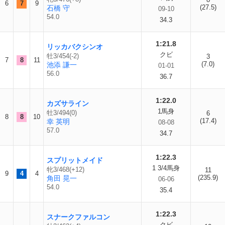
6
7
9
(27.5)
石橋 守
09-10
54.0
34.3
1:21.8
リッカバクシンオ
クビ
牡3/454(-2)
3
7
8
11
(7.0)
池添 謙一
01-01
56.0
36.7
1:22.0
カズサライン
1馬身
牡3/494(0)
6
8
8
10
(17.4)
幸 英明
08-08
57.0
34.7
1:22.3
スプリットメイド
1 3/4馬身
牝3/468(+12)
11
9
4
4
(235.9)
角田 晃一
06-06
54.0
35.4
1:22.3
スナークファルコン
クビ