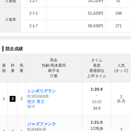
３連複
1-2-7
19,220円
51
2-7-1
51,620円
248
３連単
2-1-7
59,630円
271
競走成績
馬名
タイム
着
枠
馬
性齢/馬体重/B
着差
人気
順
番
番
騎手名
通過順位
(オッズ)
斤量
上3Fタイム
1:20.9
シンボリグラン
-
牡3/510(0)/B
2
1
2
2
(6.3)
熊沢 重文
03-02
56.0
34.9
1:21.0
ジャズファンク
1/2馬身
牝3/440(-8)
7