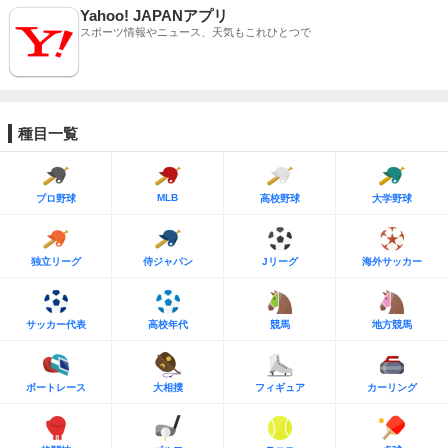
Yahoo! JAPANアプリ
スポーツ情報やニュース、天気もこれひとつで
種目一覧
MLB
プロ野球
高校野球
大学野球
独立リーグ
侍ジャパン
Jリーグ
海外サッカー
サッカー代表
高校年代
競馬
地方競馬
ボートレース
大相撲
フィギュア
カーリング