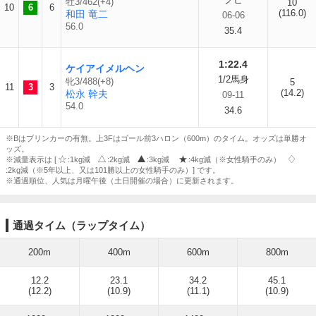
牡3/462(+4)
10
10
6
6
(116.0)
和田 竜二
06-06
56.0
35.4
1:22.4
ケイアイメルヘン
1/2馬身
牝3/488(+8)
5
11
3
3
(14.2)
松永 幹夫
09-11
54.0
34.6
※Bはブリンカーの有無。上3Fはゴール前3ハロン（600m）のタイム。オッズは単勝オ
ッズ。
※減量表示は [
:1kg減
:2kg減
:3kg減
:4kg減（※女性騎手のみ）
:2kg減（※5年以上、又は101勝以上の女性騎手のみ）] です。
※通過順位、人気は月曜午後（土日開催の場合）に更新されます。
通過タイム（ラップタイム）
200m
400m
600m
800m
12.2
23.1
34.2
45.1
(12.2)
(10.9)
(11.1)
(10.9)