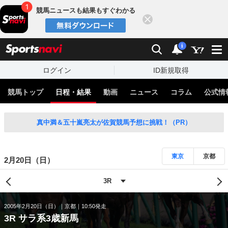
競馬ニュースも結果もすぐわかる
閉じる
スポーツナビ
検索
通知
i
ログイン
ID新規取得
競馬トップ
日程・結果
動画
ニュース
コラム
公式情
真中満＆五十嵐亮太が佐賀競馬予想に挑戦！（PR）
東京
京都
2月20日（日）
2005年2月20日（日）
京都
10:50発走
3R サラ系3歳新馬