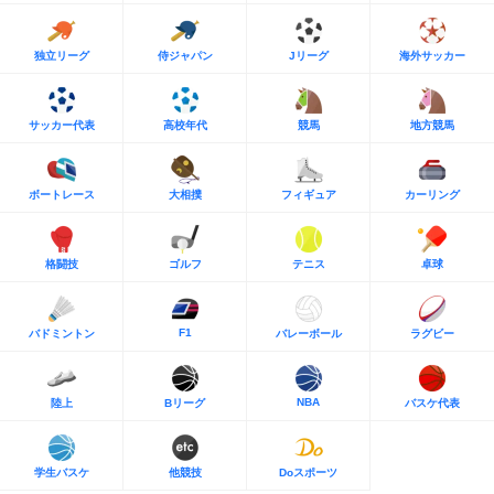
独立リーグ
侍ジャパン
Jリーグ
海外サッカー
サッカー代表
高校年代
競馬
地方競馬
ボートレース
大相撲
フィギュア
カーリング
格闘技
ゴルフ
テニス
卓球
F1
バドミントン
バレーボール
ラグビー
NBA
陸上
Bリーグ
バスケ代表
学生バスケ
他競技
Doスポーツ