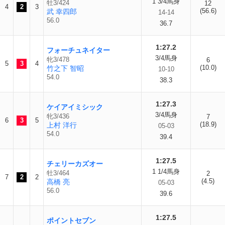
1 3/4馬身
牡3/424
12
4
2
3
(56.6)
武 幸四郎
14-14
56.0
36.7
1:27.2
フォーチュネイター
3/4馬身
牝3/478
6
5
3
4
(10.0)
竹之下 智昭
10-10
54.0
38.3
1:27.3
ケイアイミシック
3/4馬身
牝3/436
7
6
3
5
(18.9)
上村 洋行
05-03
54.0
39.4
1:27.5
チェリーカズオー
1 1/4馬身
牡3/464
2
7
2
2
(4.5)
高橋 亮
05-03
56.0
39.6
1:27.5
ポイントセブン