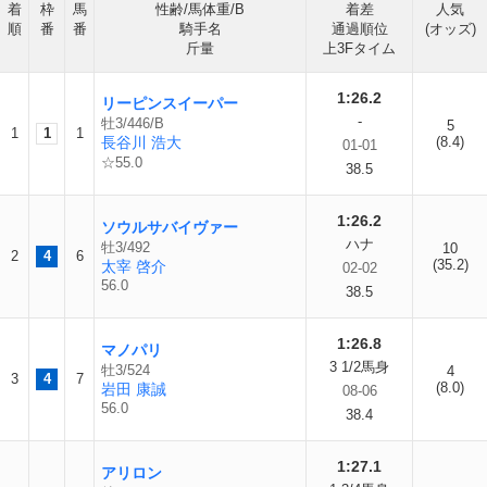
着
枠
馬
性齢/馬体重/B
着差
人気
順
番
番
騎手名
通過順位
(オッズ)
斤量
上3Fタイム
1:26.2
リーピンスイーパー
-
牡3/446/B
5
1
1
1
長谷川 浩大
(8.4)
01-01
☆55.0
38.5
1:26.2
ソウルサバイヴァー
ハナ
牡3/492
10
2
4
6
(35.2)
太宰 啓介
02-02
56.0
38.5
1:26.8
マノパリ
3 1/2馬身
牡3/524
4
3
4
7
(8.0)
岩田 康誠
08-06
56.0
38.4
1:27.1
アリロン