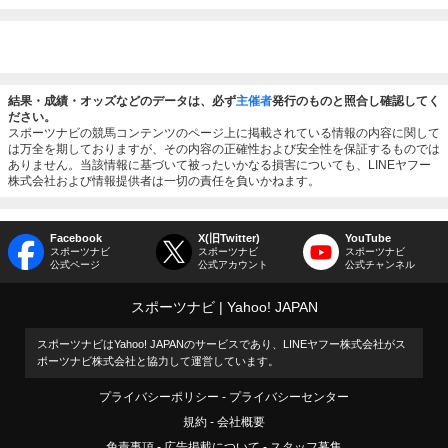
結果・成績・オッズなどのデータは、必ず
主催者
発行のものと照合し確認してく
ださい。
スポーツナビの競馬コンテンツのページ上に掲載されている情報の内容に関して
は万全を期しておりますが、その内容の正確性および安全性を保証するものでは
ありません。当該情報に基づいて被ったいかなる損害についても、LINEヤフー
株式会社および情報提供者は一切の責任を負いかねます。
Facebook
X(旧Twitter)
YouTube
スポーツナビ
スポーツナビ
スポーツナビ
公式ページ
公式アカウント
公式チャンネル
スポーツナビ
Yahoo! JAPAN
スポーツナビはYahoo! JAPANのサービスであり、LINEヤフー株式会社がス
ポーツナビ株式会社と協力して運営しています。
プライバシーポリシー
プライバシーセンター
規約
会社概要
免責事項
広告掲載について
スタッフ募集