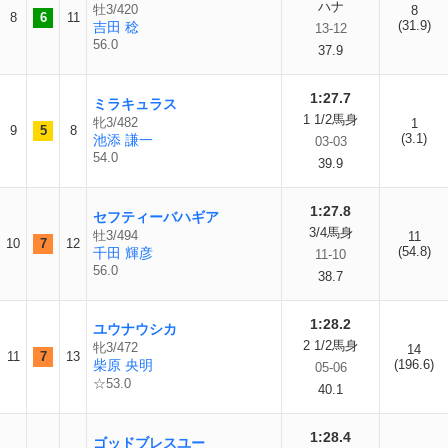
ハナ
牡3/420
8
8
6
11
(31.9)
吉田 稔
13-12
56.0
37.9
1:27.7
ミラキュラス
1 1/2馬身
牝3/482
1
9
5
8
(3.1)
池添 謙一
03-03
54.0
39.9
1:27.8
セフティーバハギア
3/4馬身
牡3/494
11
10
7
12
(54.8)
千田 輝彦
11-10
56.0
38.7
1:28.2
ユウナウシカ
2 1/2馬身
牝3/472
14
11
7
13
柴原 央明
(196.6)
05-06
☆53.0
40.1
1:28.4
ゴッドブレスユー