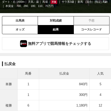
ダート・右 1400m
天気：
曇
馬場：
サラ系3歳
新馬 （混合）[指定] 馬齢
不良
本賞金：700、280、180、110、70万円
出馬表
対戦成績
予想
オッズ
結果
コースレコード
無料アプリで競馬情報をチェックする
払戻金
馬番
払戻金
人気
単勝
1
840円
5
1
300円
4
複勝
6
1,180円
12