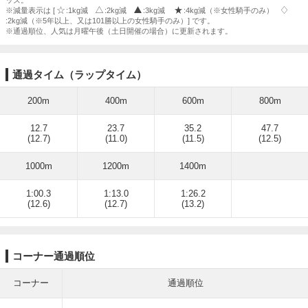
ッズ。
※減量表示は [
:1kg減
:2kg減
:3kg減
:4kg減（※女性騎手のみ）
:2kg減（※5年以上、又は101勝以上の女性騎手のみ）] です。
※通過順位、人気は月曜午後（土日開催の場合）に更新されます。
通過タイム（ラップタイム）
200m
400m
600m
800m
12.7
23.7
35.2
47.7
(12.7)
(11.0)
(11.5)
(12.5)
1000m
1200m
1400m
1:00.3
1:13.0
1:26.2
(12.6)
(12.7)
(13.2)
コーナー通過順位
コーナー
通過順位