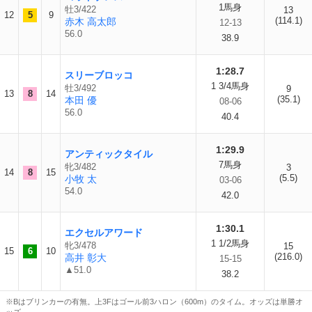
1馬身
牡3/422
13
12
5
9
(114.1)
赤木 高太郎
12-13
56.0
38.9
1:28.7
スリーブロッコ
1 3/4馬身
牡3/492
9
13
8
14
(35.1)
本田 優
08-06
56.0
40.4
1:29.9
アンティックタイル
7馬身
牝3/482
3
14
8
15
(5.5)
小牧 太
03-06
54.0
42.0
1:30.1
エクセルアワード
1 1/2馬身
牝3/478
15
15
6
10
(216.0)
高井 彰大
15-15
▲51.0
38.2
※Bはブリンカーの有無。上3Fはゴール前3ハロン（600m）のタイム。オッズは単勝オ