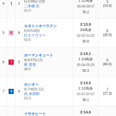
1 1/2馬身
牡4/486(+2)/B
5
4
1
1
(14.6)
二本柳 壮
08-09-08-07
52.0
35.2
2:13.9
カネトシオペラクン
3/4馬身
牡6/518(0)
6
5
8
8
(26.5)
D.オリヴァー
02-02-01-02
53.0
36.8
2:14.1
ホーマンキュート
1 1/4馬身
牝4/470(-12)
8
6
3
3
(84.0)
梶 晃啓
05-06-05-05
49.0
36.3
2:14.5
ホシオー
2 1/2馬身
牡7/482(+12)
7
7
4
4
(27.3)
武 幸四郎
07-07-07-07
53.0
36.1
2:14.6
イサオヒート