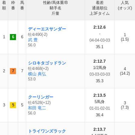
着
枠
馬
性齢/馬体重/B
着差
人気
順
番
番
騎手名
通過順位
(オッズ)
斤量
上3Fタイム
2:12.6
ディーエスサンダー
-
牡4/490(-2)
1
1
6
6
(1.5)
武 豊
04-04-03-03
56.0
35.1
2:12.7
シロキタゴッドラン
1/2馬身
牡4/468(+2)
4
2
7
7
(14.2)
横山 典弘
03-03-03-03
53.0
35.3
2:13.5
クーリンガー
5馬身
牡4/528(+12)
3
3
5
5
(7.3)
和田 竜二
01-01-02-01
56.0
36.4
2:13.7
トライワンズラック