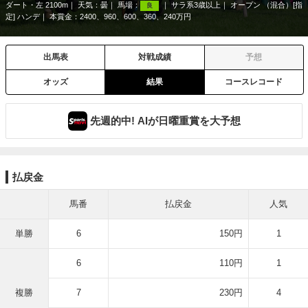
ダート・左 2100m
天気：
曇
馬場：
サラ系3歳以上
オープン （混合）[指
良
定] ハンデ
本賞金：2400、960、600、360、240万円
出馬表
対戦成績
予想
オッズ
結果
コースレコード
先週的中! AIが日曜重賞を大予想
払戻金
馬番
払戻金
人気
単勝
6
150円
1
6
110円
1
複勝
7
230円
4