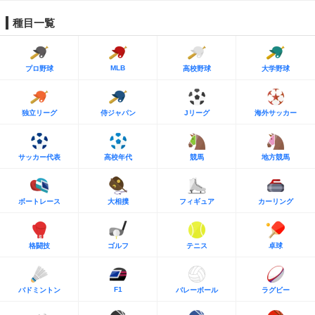
種目一覧
MLB
プロ野球
高校野球
大学野球
独立リーグ
侍ジャパン
Jリーグ
海外サッカー
サッカー代表
高校年代
競馬
地方競馬
ボートレース
大相撲
フィギュア
カーリング
格闘技
ゴルフ
テニス
卓球
F1
バドミントン
バレーボール
ラグビー