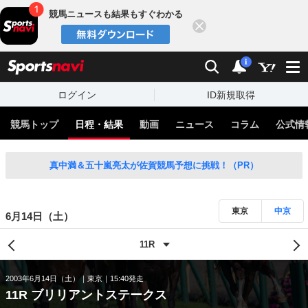
競馬ニュースも結果もすぐわかる
閉じる
スポーツナビ
検索
通知
i
ログイン
ID新規取得
競馬トップ
日程・結果
動画
ニュース
コラム
公式情
真中満＆五十嵐亮太が佐賀競馬予想に挑戦！（PR）
東京
中京
6月14日（土）
2003年6月14日（土）
東京
15:40発走
11R ブリリアントステークス