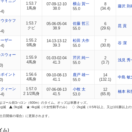
シャイニン
1:53.7
横山 賀一
07-09-12-10
8
藤沢 則
1馬身
38.0
(34.4)
55.0
-4)
ュウタケフ
1:53.7
佐藤 哲三
05-06-05-04
6
昆 貢
クビ
38.9
(29.6)
55.0
-4)
シーザー
1:55.2
松田 大作
14-13-13-12
7
谷 潔
9馬身
39.3
(30.8)
-4)
55.0
ルスウォー
1:55.9
芹沢 純一
01-03-02-04
2
浅見 秀
4馬身
41.3
(3.7)
55.0
0)
モポイント
1:56.6
鹿戸 雄一
09-10-08-13
14
中島 敏
4馬身
41.1
(132.1)
0)
55.0
ィクィーン
1:57.0
小牧 太
07-06-08-13
12
橋本 和
2 1/2馬身
41.5
(65.8)
-4)
53.0
はゴール前3ハロン（600m）のタイム。オッズは単勝オッズ。
2kg減
:3kg減
:4kg減（※女性騎手のみ）
:2kg減（※5年以上、又は101勝以上
土日開催の場合）に更新されます。
イム）