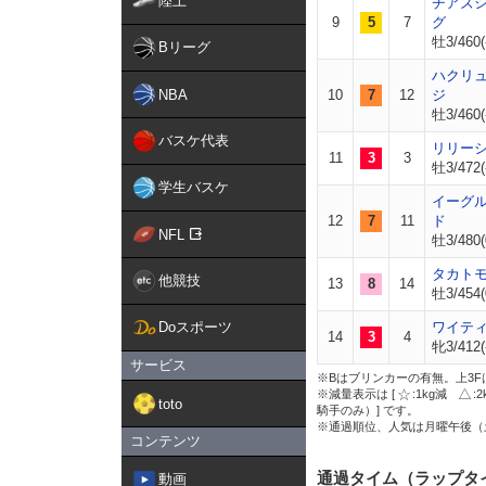
陸上
チアズ
9
5
7
グ
牡3/460(
Bリーグ
ハクリ
NBA
10
7
12
ジ
牡3/460(
バスケ代表
リリー
11
3
3
牡3/472(
学生バスケ
イーグ
12
7
11
ド
NFL
牡3/480(
タカト
他競技
13
8
14
牡3/454(
Doスポーツ
ワイテ
14
3
4
牝3/412(
サービス
※Bはブリンカーの有無。上3F
※減量表示は [
:1kg減
:
toto
騎手のみ）] です。
※通過順位、人気は月曜午後（
コンテンツ
通過タイム（ラップタ
動画