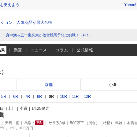
を支えよう
Yahoo
ション 人気商品が最大40％
真中満＆五十嵐亮太が佐賀競馬予想に挑戦！（PR）
結果
動画
ニュース
コラム
公式情報
土）
京都
小倉
5R
6R
7R
8R
9R
10R
11R
12R
26日（土）
小倉
14:25発走
賞
m
天気：
雨
馬場：
サラ系3歳
500万下 （混合）（特指） 馬齢
本賞
不良
250、150、100万円