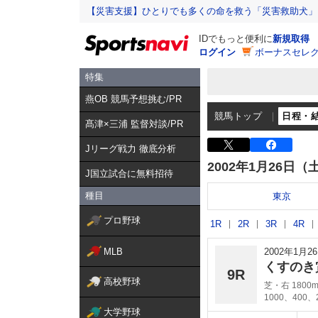
【災害支援】ひとりでも多くの命を救う「災害救助犬」
IDでもっと便利に
新規取得
ログイン
ボーナスセレク
特集
燕OB 競馬予想挑む/PR
競馬トップ
日程・
髙津×三浦 監督対談/PR
Jリーグ戦力 徹底分析
2002年1月26日（
J国立試合に無料招待
種目
東京
プロ野球
1R
2R
3R
4R
MLB
2002年1月
くすのき
9R
高校野球
芝・右 1800
1000、400、
大学野球