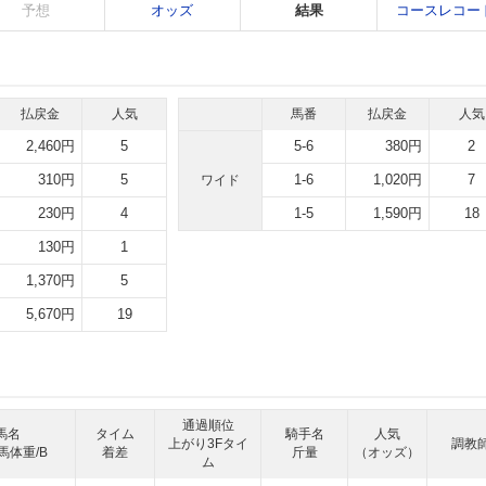
予想
オッズ
結果
コースレコー
払戻金
人気
馬番
払戻金
人気
2,460円
5
5-6
380円
2
310円
5
1-6
1,020円
7
ワイド
230円
4
1-5
1,590円
18
130円
1
1,370円
5
5,670円
19
通過順位
馬名
タイム
騎手名
人気
上がり3Fタイ
調教
馬体重/B
着差
斤量
（オッズ）
ム