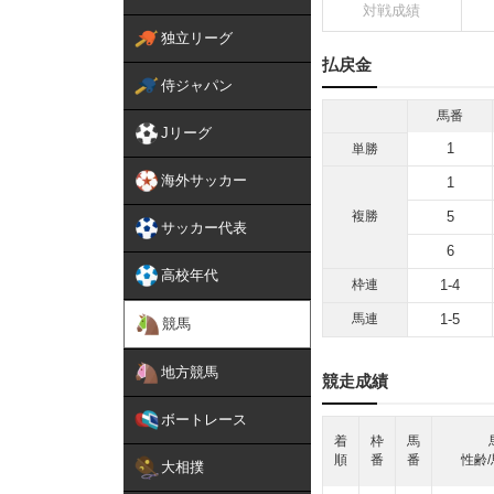
対戦成績
独立リーグ
払戻金
侍ジャパン
馬番
Jリーグ
1
単勝
海外サッカー
1
複勝
5
サッカー代表
6
高校年代
枠連
1-4
馬連
1-5
競馬
地方競馬
競走成績
ボートレース
着
枠
馬
順
番
番
性齢/
大相撲