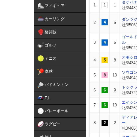
タケハ
1
1
1
フィギュア
牡3/448(
カーリング
ダンツ
4
2
5
牡3/506(
格闘技
ゴール
3
4
6
ル
ゴルフ
牡3/502(
オモシ
テニス
4
5
8
牡3/434(
卓球
ソウゴ
5
8
13
牡3/494(
バドミントン
トシク
6
6
9
牡3/472(
F1
エイシ
7
6
10
牝3/426(
バレーボール
ディア
8
2
2
ー
ラグビー
牝3/466(