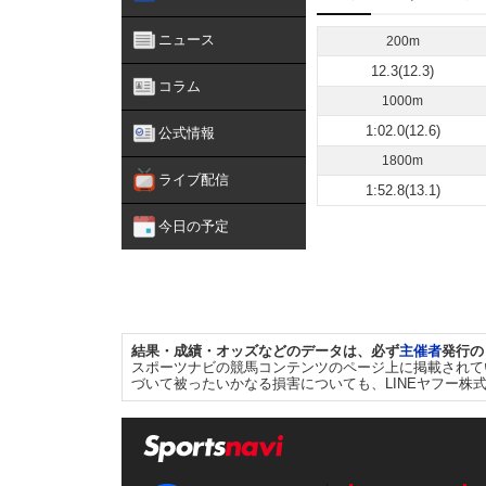
ニュース
200m
12.3(12.3)
コラム
1000m
1:02.0(12.6)
公式情報
1800m
ライブ配信
1:52.8(13.1)
今日の予定
結果・成績・オッズなどのデータは、必ず
主催者
発行の
スポーツナビの競馬コンテンツのページ上に掲載されて
づいて被ったいかなる損害についても、LINEヤフー株