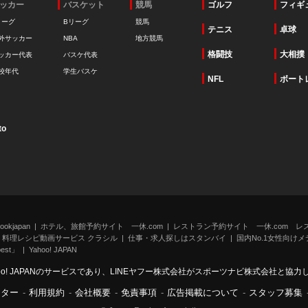
ッカー
バスケット
競馬
ゴルフ
フィギ
リーグ
Bリーグ
競馬
テニス
卓球
外サッカー
NBA
地方競馬
格闘技
大相撲
ッカー代表
バスケ代表
校年代
学生バスケ
NFL
ボート
to
kjapan
ホテル、旅館予約サイト 一休.com
レストラン予約サイト 一休.com レ
料理レシピ動画サービス クラシル
仕事・求人探しはスタンバイ
国内No.1女性向けメデ
st」
Yahoo! JAPAN
oo! JAPANのサービスであり、LINEヤフー株式会社がスポーツナビ株式会社と協
ンター
-
利用規約
-
会社概要
-
免責事項
-
広告掲載について
-
スタッフ募集