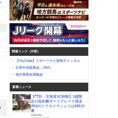
ド
関連リンク（外部）
【YouTube】スポーツナビ競馬チャンネル
日本中央競馬会（JRA）
地方競馬全国協会
新着ニュース
【門別・北海道SC枠順】3歳限
定の短距離ダートグレード競走
JRAのトウカイマシェリは8枠10
師
番
netkeiba