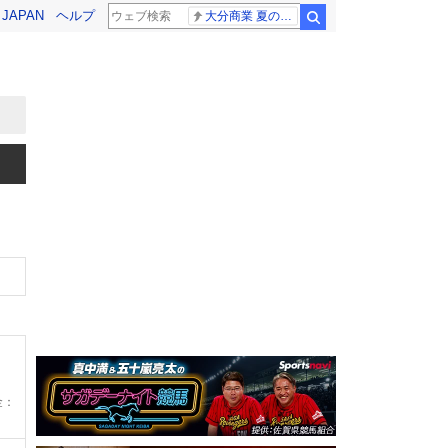
! JAPAN
ヘルプ
大分商業 夏の甲子園
検索
金：