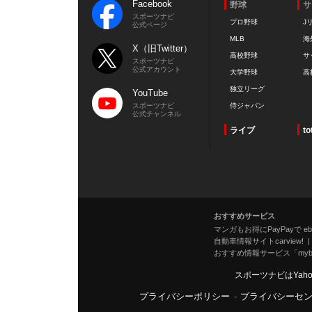
Facebook
野球
サ
スポーツナビ
プロ野球
J
公式ページ
MLB
海
X（旧Twitter）
高校野球
サ
スポーツナビ
公式アカウント
大学野球
高
独立リーグ
YouTube
スポーツナビ
侍ジャパン
公式チャンネル
ライブ
to
おすすめサービス
マンガもお得にPayPayで eboo
自動車情報サイトcarview!
おすすめ情報サービス「mybe
スポーツナビはYah
プライバシーポリシー
-
プライバシーセ