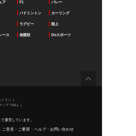
ュア
F1
バレー
バドミントン
カーリング
ラグビー
陸上
レース
他競技
Doスポーツ
ストラン
ィア TRILL
力して運営しています。
-
ご意見・ご要望
-
ヘルプ・お問い合わせ