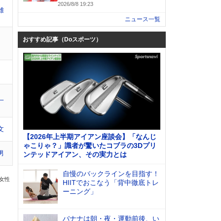
2026/8/8 19:23
雄
ニュース一覧
おすすめ記事（Doスポーツ）
一
文
【2026年上半期アイアン座談会】「なんじ
ゃこりゃ？」識者が驚いたコブラの3Dプリ
男
ンテッドアイアン、その実力とは
自慢のバックラインを目指す！
の女性
HIITでおこなう「背中徹底トレ
ーニング」
バナナは朝・夜・運動前後、い