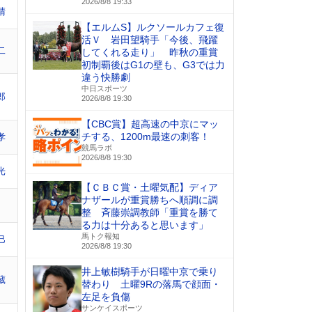
2026/8/8 19:33
晴
【エルムS】ルクソールカフェ復
活Ｖ 岩田望騎手「今後、飛躍
二
してくれる走り」 昨秋の重賞
初制覇後はG1の壁も、G3では力
違う快勝劇
中日スポーツ
郎
2026/8/8 19:30
【CBC賞】超高速の中京にマッ
チする、1200m最速の刺客！
孝
競馬ラボ
2026/8/8 19:30
光
【ＣＢＣ賞・土曜気配】ディア
ナザールが重賞勝ちへ順調に調
整 斉藤崇調教師「重賞を勝て
る力は十分あると思います」
馬トク報知
巳
2026/8/8 19:30
井上敏樹騎手が日曜中京で乗り
蔵
替わり 土曜9Rの落馬で顔面・
左足を負傷
サンケイスポーツ