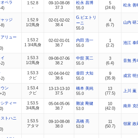
ナオペラ
松永 昌博
1:52.8
09-10-08-08
5
松永 善
-
37.3
(24.6)
-4)
55.0
G.ビエトリ
ジャッジ
1:52.9
02-01-02-02
4
山内 研
ーニ
1/2馬身
38.4
(6.7)
-8)
55.0
ドアリュー
1:53.2
内田 浩一
02-02-01-01
1
池江 泰
1 3/4馬身
38.7
(2.2)
55.0
0)
ロイ
1:53.3
中舘 英二
09-08-07-06
3
音無 秀
1/2馬身
38.2
(6.4)
-2)
55.0
ン
1:53.3
柴田 大知
02-04-04-02
9
成宮 明
クビ
38.6
(35.9)
-2)
55.0
ラウン
1:53.4
橋本 美純
13-13-13-10
13
上川 薫
クビ
37.5
(77.5)
+2)
55.0
ンシティー
1:53.5
難波 剛健
05-04-05-06
10
南井 克
3/4馬身
38.7
(42.0)
0)
53.0
レストハニ
1:53.5
高橋 亮
09-10-08-08
11
領家 政
アタマ
38.0
(50.7)
53.0
0)