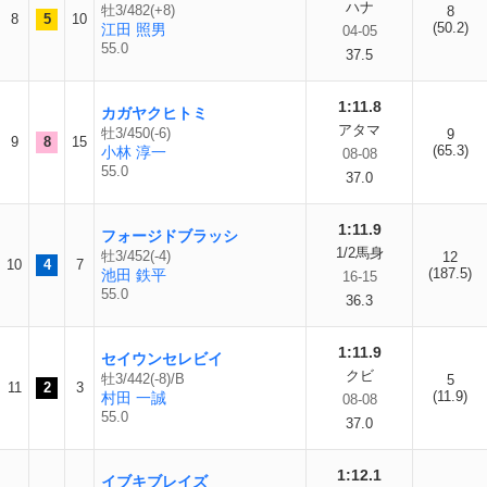
ハナ
牡3/482(+8)
8
8
5
10
(50.2)
江田 照男
04-05
55.0
37.5
1:11.8
カガヤクヒトミ
アタマ
牡3/450(-6)
9
9
8
15
(65.3)
小林 淳一
08-08
55.0
37.0
1:11.9
フォージドブラッシ
1/2馬身
牡3/452(-4)
12
10
4
7
(187.5)
池田 鉄平
16-15
55.0
36.3
1:11.9
セイウンセレビイ
クビ
牡3/442(-8)/B
5
11
2
3
(11.9)
村田 一誠
08-08
55.0
37.0
1:12.1
イブキブレイズ