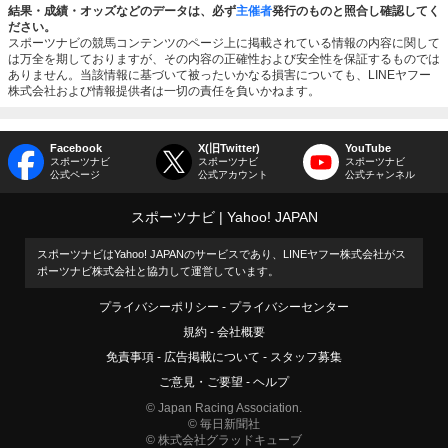
結果・成績・オッズなどのデータは、必ず
主催者
発行のものと照合し確認してく
ださい。
スポーツナビの競馬コンテンツのページ上に掲載されている情報の内容に関して
は万全を期しておりますが、その内容の正確性および安全性を保証するものでは
ありません。当該情報に基づいて被ったいかなる損害についても、LINEヤフー
株式会社および情報提供者は一切の責任を負いかねます。
Facebook
X(旧Twitter)
YouTube
スポーツナビ
スポーツナビ
スポーツナビ
公式ページ
公式アカウント
公式チャンネル
スポーツナビ
Yahoo! JAPAN
スポーツナビはYahoo! JAPANのサービスであり、LINEヤフー株式会社がス
ポーツナビ株式会社と協力して運営しています。
プライバシーポリシー
プライバシーセンター
規約
会社概要
免責事項
広告掲載について
スタッフ募集
ご意見・ご要望
ヘルプ
© Japan Racing Association.
© 毎日新聞社
© 株式会社グラッドキューブ