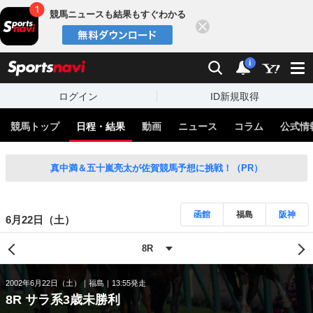
競馬ニュースも結果もすぐわかる
閉じる
スポーツナビ
検索
通知
i
ログイン
ID新規取得
競馬トップ
日程・結果
動画
ニュース
コラム
公式情
真中満＆五十嵐亮太が佐賀競馬予想に挑戦！（PR）
函館
福島
阪神
6月22日（土）
2002年6月22日（土）
福島
13:55発走
8R サラ系3歳未勝利