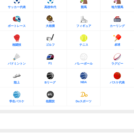
サッカー代表
高校年代
競馬
地方競馬
ボートレース
大相撲
フィギュア
カーリング
格闘技
ゴルフ
テニス
卓球
F1
バドミントン
バレーボール
ラグビー
NBA
陸上
Bリーグ
バスケ代表
学生バスケ
他競技
Doスポーツ