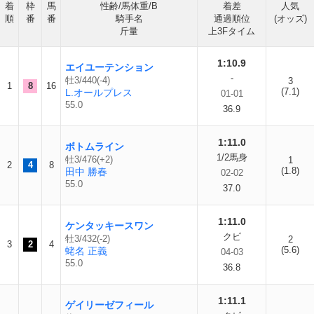
着
枠
馬
性齢/馬体重/B
着差
人気
順
番
番
騎手名
通過順位
(オッズ)
斤量
上3Fタイム
1:10.9
エイユーテンション
-
牡3/440(-4)
3
1
8
16
(7.1)
L.オールプレス
01-01
55.0
36.9
1:11.0
ボトムライン
1/2馬身
牡3/476(+2)
1
2
4
8
(1.8)
田中 勝春
02-02
55.0
37.0
1:11.0
ケンタッキースワン
クビ
牡3/432(-2)
2
3
2
4
(5.6)
蛯名 正義
04-03
55.0
36.8
1:11.1
ゲイリーゼフィール