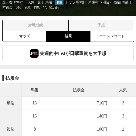
芝・右 1200m
天気：
曇
馬場：
サラ系3歳
未勝利 （混合）[指定] 馬齢
稍重
本賞金：510、200、130、77、51万円
対戦成績
予想
オッズ
結果
コースレコード
先週的中! AIが日曜重賞を大予想
払戻金
馬番
払戻金
人気
単勝
16
710円
3
16
140円
3
複勝
8
100円
1