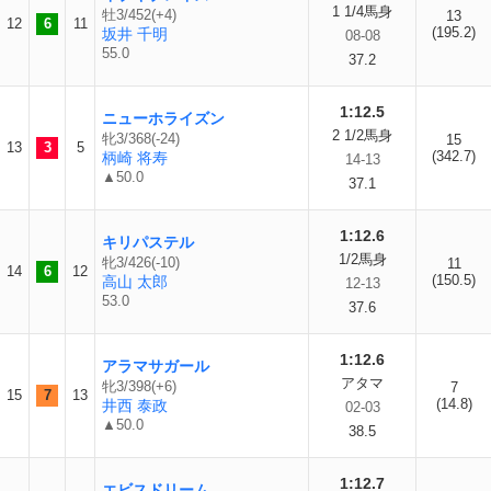
1 1/4馬身
牡3/452(+4)
13
12
6
11
(195.2)
坂井 千明
08-08
55.0
37.2
1:12.5
ニューホライズン
2 1/2馬身
牝3/368(-24)
15
13
3
5
(342.7)
柄崎 将寿
14-13
▲50.0
37.1
1:12.6
キリパステル
1/2馬身
牝3/426(-10)
11
14
6
12
(150.5)
高山 太郎
12-13
53.0
37.6
1:12.6
アラマサガール
アタマ
牝3/398(+6)
7
15
7
13
(14.8)
井西 泰政
02-03
▲50.0
38.5
1:12.7
エビスドリーム