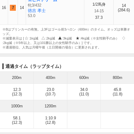
1/2馬身
牝3/432
14
16
7
14
(284.6)
徳吉 孝士
14-15
53.0
37.3
※Bはブリンカーの有無。上3Fはゴール前3ハロン（600m）のタイム。オッズは単勝オ
ッズ。
※減量表示は [
:1kg減
:2kg減
:3kg減
:4kg減（※女性騎手のみ）
:2kg減（※5年以上、又は101勝以上の女性騎手のみ）] です。
※通過順位、人気は月曜午後（土日開催の場合）に更新されます。
通過タイム（ラップタイム）
200m
400m
600m
800m
12.3
23.0
34.0
45.8
(12.3)
(10.7)
(11.0)
(11.8)
1000m
1200m
58.1
1:10.9
(12.3)
(12.8)