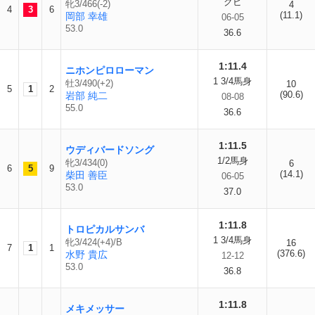
クビ
牝3/466(-2)
4
4
3
6
(11.1)
岡部 幸雄
06-05
53.0
36.6
1:11.4
ニホンピロローマン
1 3/4馬身
牡3/490(+2)
10
5
1
2
(90.6)
岩部 純二
08-08
55.0
36.6
1:11.5
ウディバードソング
1/2馬身
牝3/434(0)
6
6
5
9
(14.1)
柴田 善臣
06-05
53.0
37.0
1:11.8
トロピカルサンバ
1 3/4馬身
牝3/424(+4)/B
16
7
1
1
(376.6)
水野 貴広
12-12
53.0
36.8
1:11.8
メキメッサー