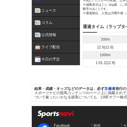
※Bはブリンカーの有無。上3F
※減量表示は [
:1kg減
:
騎手のみ）] です。
ニュース
※通過順位、人気は月曜午後（
コラム
通過タイム（ラップタ
公式情報
200m
ライブ配信
12.6(12.6)
1000m
今日の予定
1:01.2(12.8)
結果・成績・オッズなどのデータは、必ず
主催者
発行の
スポーツナビの競馬コンテンツのページ上に掲載されて
づいて被ったいかなる損害についても、LINEヤフー株
Facebook
野球
サ