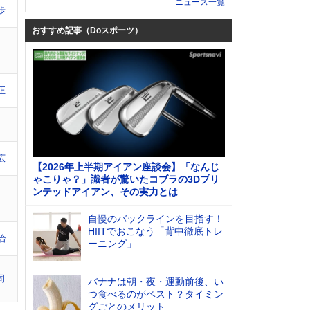
ニュース一覧
歩
おすすめ記事（Doスポーツ）
正
広
【2026年上半期アイアン座談会】「なんじ
ゃこりゃ？」識者が驚いたコブラの3Dプリ
ンテッドアイアン、その実力とは
自慢のバックラインを目指す！
HIITでおこなう「背中徹底トレ
治
ーニング」
司
バナナは朝・夜・運動前後、い
つ食べるのがベスト？タイミン
グごとのメリット