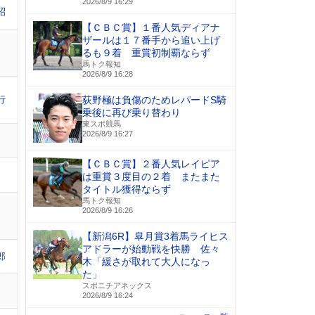
2026/8/9 16:29
昭
【ＣＢＣ賞】１番人気ディアナ
ザールは１７番手から追い上げ
るも９着 重賞初制覇ならず
馬トク報知
2026/8/9 16:28
行
荻野極は負傷のためレパードS騎
乗後に再び乗り替わり
東スポ競馬
2026/8/9 16:27
【ＣＢＣ賞】２番人気レイピア
は重賞３度目の２着 またまた
タイトル獲得ならず
馬トク報知
2026/8/9 16:26
【新潟6R】皐月賞3着馬ライヒス
アドラーが始動戦を快勝 佐々
郎
木「緩さが取れて大人になっ
た」
スポニチアネックス
2026/8/9 16:24