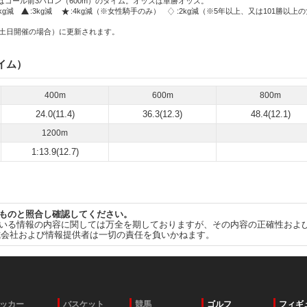
はゴール前3ハロン（600m）のタイム。オッズは単勝オッズ。
2kg減
:3kg減
:4kg減（※女性騎手のみ）
:2kg減（※5年以上、又は101勝以上
土日開催の場合）に更新されます。
イム）
400m
600m
800m
24.0(11.4)
36.3(12.3)
48.4(12.1)
1200m
1:13.9(12.7)
ものと照合し確認してください。
いる情報の内容に関しては万全を期しておりますが、その内容の正確性およ
式会社および情報提供者は一切の責任を負いかねます。
ッカー
バスケット
競馬
ゴルフ
フィギ