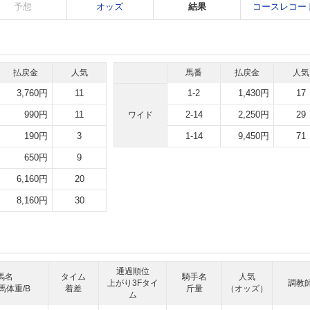
予想
オッズ
結果
コースレコー
払戻金
人気
馬番
払戻金
人気
3,760円
11
1-2
1,430円
17
990円
11
2-14
2,250円
29
ワイド
190円
3
1-14
9,450円
71
650円
9
6,160円
20
8,160円
30
通過順位
馬名
タイム
騎手名
人気
上がり3Fタイ
調教
馬体重/B
着差
斤量
（オッズ）
ム