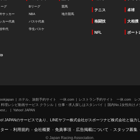
リーグ
Bリーグ
競馬
テニス
卓球
外サッカー
NBA
地方競馬
格闘技
大相撲
ッカー代表
バスケ代表
校年代
学生バスケ
NFL
ボート
to
kjapan
ホテル、旅館予約サイト 一休.com
レストラン予約サイト 一休.com レ
料理レシピ動画サービス クラシル
仕事・求人探しはスタンバイ
国内No.1女性向けメデ
st」
Yahoo! JAPAN
oo! JAPANのサービスであり、LINEヤフー株式会社がスポーツナビ株式会社と協
ンター
-
利用規約
-
会社概要
-
免責事項
-
広告掲載について
-
スタッフ募集
© Japan Racing Association.