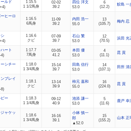
ワールド
1:15.5
四位 洋文
02-02
6
鮫島 一
1 1/2馬身
39.2
(12.2)
+4)
53.0
パーヒーロ
1:16.5
内田 浩一
11-09
13
梅内 忍
6馬身
39.2
(105.7)
55.0
ンシ
1:16.6
石山 繁
07-09
12
浜田 光
クビ
39.7
(70.5)
+4)
53.0
ーハート
1:17.7
本田 優
03-05
4
昆 貢
7馬身
41.2
(11.1)
-4)
53.0
ターシチー
1:18.0
田島 信行
15-14
14
田所 清
1 3/4馬身
39.7
(107.1)
53.0
トンブレイ
1:18.1
柿元 嘉和
13-14
16
昆 貢
クビ
39.9
(224.0)
55.0
-8)
ルビー
1:18.3
池添 謙一
09-12
5
鹿戸 幸
1 1/4馬身
40.9
(11.6)
53.0
ージャケッ
小林 慎一
1:18.6
16-16
15
山本 正
郎
1 3/4馬身
39.1
(155.2)
▲52.0