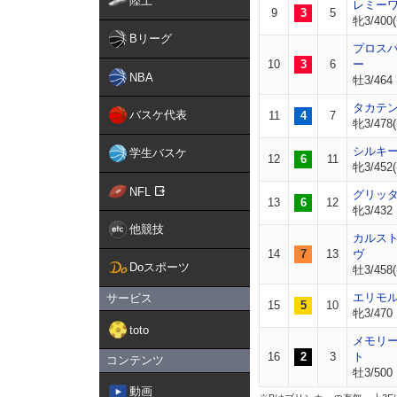
陸上
レミー
9
3
5
牝3/400(
Bリーグ
プロス
10
3
6
ー
NBA
牡3/464
タカテ
バスケ代表
11
4
7
牝3/478(
シルキ
学生バスケ
12
6
11
牝3/452(
NFL
グリッ
13
6
12
牝3/432
他競技
カルス
14
7
13
ヴ
Doスポーツ
牡3/458(
エリモ
サービス
15
5
10
牝3/470
toto
メモリ
16
2
3
ト
コンテンツ
牡3/500
動画