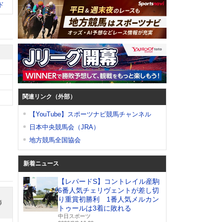
ド
関連リンク（外部）
【YouTube】スポーツナビ競馬チャンネル
日本中央競馬会（JRA）
地方競馬全国協会
新着ニュース
【レパードS】コントレイル産駒
6番人気チェリヴェントが差し切
り重賞初勝利 1番人気メルカン
師
トゥールは3着に敗れる
中日スポーツ