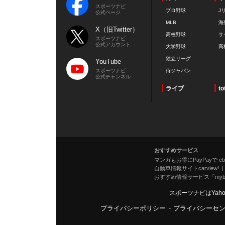
スポーツナビ
プロ野球
J
公式ページ
MLB
海
X（旧Twitter）
高校野球
サ
スポーツナビ
公式アカウント
大学野球
高
独立リーグ
YouTube
スポーツナビ
侍ジャパン
公式チャンネル
ライブ
to
おすすめサービス
マンガもお得にPayPayで eboo
自動車情報サイトcarview!
おすすめ情報サービス「mybe
スポーツナビはYah
プライバシーポリシー
-
プライバシーセ