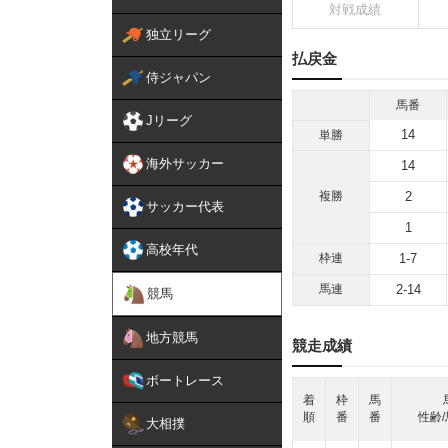
対戦成績
独立リーグ
払戻金
侍ジャパン
馬番
Jリーグ
14
単勝
海外サッカー
14
複勝
2
サッカー代表
1
高校年代
枠連
1-7
馬連
2-14
競馬
地方競馬
競走成績
ボートレース
着
枠
馬
順
番
番
性齢/
大相撲