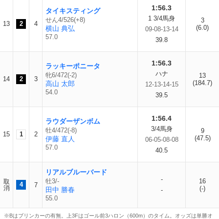
1:56.3
タイキスティング
1 3/4馬身
せん4/526(+8)
3
13
2
4
(6.0)
横山 典弘
09-08-13-14
57.0
39.8
1:56.3
ラッキーポニータ
ハナ
牝6/472(-2)
13
14
2
3
(184.7)
高山 太郎
12-13-14-15
54.0
39.5
1:56.4
ラウダーザンボム
3/4馬身
牡4/472(-8)
9
15
1
2
(47.5)
伊藤 直人
06-05-08-08
57.0
40.5
リアルブルーバード
-
牡3/-
16
取
4
7
消
(-)
田中 勝春
-
55.0
※Bはブリンカーの有無。上3Fはゴール前3ハロン（600m）のタイム。オッズは単勝オ