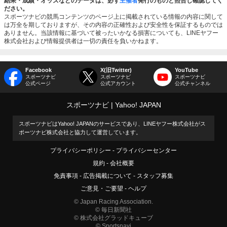
結果・成績・オッズなどのデータは、必ず
主催者
発行のものと照合し確認してく
ださい。
スポーツナビの競馬コンテンツのページ上に掲載されている情報の内容に関して
は万全を期しておりますが、その内容の正確性および安全性を保証するものでは
ありません。当該情報に基づいて被ったいかなる損害についても、LINEヤフー
株式会社および情報提供者は一切の責任を負いかねます。
Facebook
X(旧Twitter)
YouTube
スポーツナビ
スポーツナビ
スポーツナビ
公式ページ
公式アカウント
公式チャンネル
スポーツナビ
Yahoo! JAPAN
スポーツナビはYahoo! JAPANのサービスであり、LINEヤフー株式会社がス
ポーツナビ株式会社と協力して運営しています。
プライバシーポリシー
プライバシーセンター
規約
会社概要
免責事項
広告掲載について
スタッフ募集
ご意見・ご要望
ヘルプ
© Japan Racing Association.
© 毎日新聞社
© 株式会社グラッドキューブ
© Sportsnavi