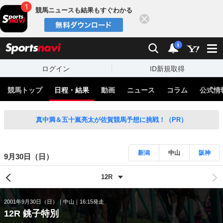
競馬ニュースも結果もすぐわかる
閉じる
スポーツナビ
検索
通知
i
ログイン
ID新規取得
競馬トップ
日程・結果
動画
ニュース
コラム
公式情
真中満＆五十嵐亮太が佐賀競馬予想に挑戦！（PR）
新潟
中山
阪神
9月30日（日）
2001年9月30日（日）
中山
16:15発走
12R 銚子特別