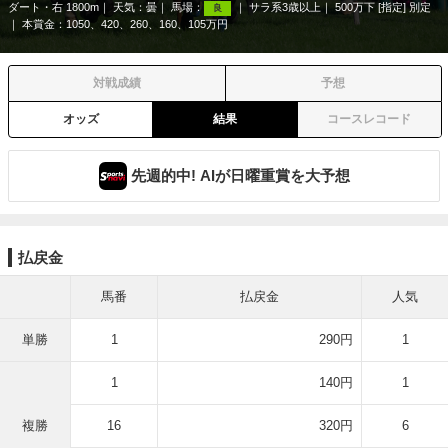
ダート・右 1800m
天気：
曇
馬場：
サラ系3歳以上
500万下 [指定] 別定
良
本賞金：1050、420、260、160、105万円
対戦成績
予想
オッズ
結果
コースレコード
先週的中! AIが日曜重賞を大予想
払戻金
馬番
払戻金
人気
単勝
1
290円
1
1
140円
1
複勝
16
320円
6