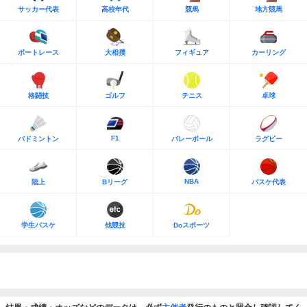
サッカー代表
高校年代
競馬
地方競馬
ボートレース
大相撲
フィギュア
カーリング
格闘技
ゴルフ
テニス
卓球
F1
バドミントン
バレーボール
ラグビー
NBA
陸上
Bリーグ
バスケ代表
学生バスケ
他競技
Doスポーツ