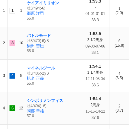
1:53.3
ケイアイミリオン
-
牡3/494(-6)
1
1
1
1
(2.9)
郷原 洋司
01-01-01-01
55.0
38.3
1:53.9
バトルモード
3 1/2馬身
牡3/470(-6)/B
6
2
8
16
(16.8)
柴田 善臣
09-08-07-06
55.0
38.1
1:54.1
マイネルジール
1 1/4馬身
牡3/486(-2)/B
4
3
4
8
(6.5)
蛯名 正義
12-11-05-04
55.0
38.6
1:54.4
シンボリメンフィス
2馬身
牡4/494(+6)
2
4
6
12
(3.7)
岡部 幸雄
15-15-14-12
57.0
37.6