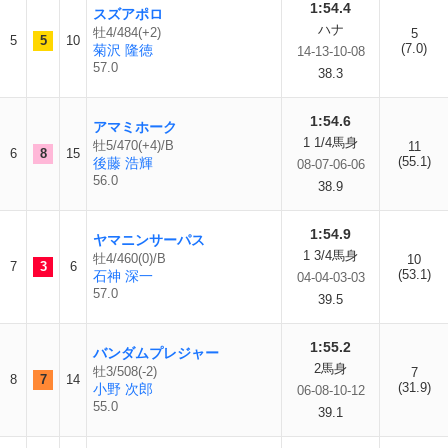
1:54.4
スズアポロ
ハナ
牡4/484(+2)
5
5
5
10
(7.0)
菊沢 隆徳
14-13-10-08
57.0
38.3
1:54.6
アマミホーク
1 1/4馬身
牡5/470(+4)/B
11
6
8
15
(55.1)
後藤 浩輝
08-07-06-06
56.0
38.9
1:54.9
ヤマニンサーパス
1 3/4馬身
牡4/460(0)/B
10
7
3
6
(53.1)
石神 深一
04-04-03-03
57.0
39.5
1:55.2
バンダムプレジャー
2馬身
牡3/508(-2)
7
8
7
14
(31.9)
小野 次郎
06-08-10-12
55.0
39.1