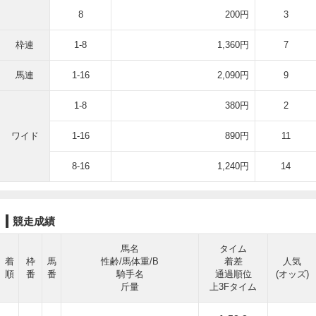
8
200円
3
枠連
1-8
1,360円
7
馬連
1-16
2,090円
9
1-8
380円
2
ワイド
1-16
890円
11
8-16
1,240円
14
競走成績
馬名
タイム
着
枠
馬
性齢/馬体重/B
着差
人気
順
番
番
騎手名
通過順位
(オッズ)
斤量
上3Fタイム