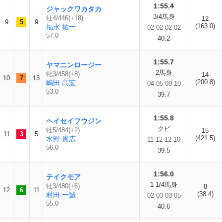
1:55.4
ジャックワカタカ
3/4馬身
牡4/446(+18)
12
9
5
9
(163.0)
福永 祐一
02-02-02-02
57.0
40.2
1:55.7
ヤマニンロージー
2馬身
牝3/458(+8)
14
10
7
13
(200.8)
嶋田 高宏
04-05-09-10
53.0
39.7
1:55.8
ヘイセイフウジン
クビ
牡5/484(+2)
15
11
3
5
(421.5)
水野 貴広
11-12-12-10
56.0
39.5
1:56.0
テイクモア
1 1/4馬身
牡3/480(+6)
8
12
6
11
(38.4)
村田 一誠
02-03-03-05
55.0
40.6