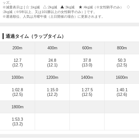
ッズ。
※減量表示は [
:1kg減
:2kg減
:3kg減
:4kg減（※女性騎手のみ）
:2kg減（※5年以上、又は101勝以上の女性騎手のみ）] です。
※通過順位、人気は月曜午後（土日開催の場合）に更新されます。
通過タイム（ラップタイム）
200m
400m
600m
800m
12.7
24.8
37.8
50.3
(12.7)
(12.1)
(13.0)
(12.5)
1000m
1200m
1400m
1600m
1:02.8
1:15.0
1:27.5
1:40.1
(12.5)
(12.2)
(12.5)
(12.6)
1800m
1:53.3
(13.2)