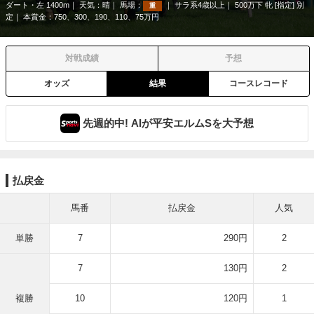
ダート・左 1400m
天気：
晴
馬場：
サラ系4歳以上
500万下 牝 [指定] 別
重
定
本賞金：750、300、190、110、75万円
対戦成績
予想
オッズ
結果
コースレコード
先週的中! AIが平安エルムSを大予想
払戻金
馬番
払戻金
人気
単勝
7
290円
2
7
130円
2
複勝
10
120円
1