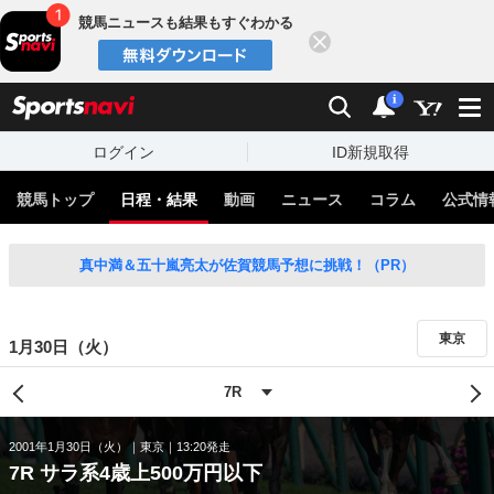
競馬ニュースも結果もすぐわかる
閉じる
スポーツナビ
検索
通知
i
ログイン
ID新規取得
競馬トップ
日程・結果
動画
ニュース
コラム
公式情
真中満＆五十嵐亮太が佐賀競馬予想に挑戦！（PR）
東京
1月30日（火）
2001年1月30日（火）
東京
13:20発走
7R サラ系4歳上500万円以下