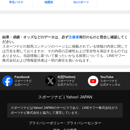
学生バスケ
他競技
Doスポーツ
結果・成績・オッズなどのデータは、必ず
主催者
発行のものと照合し確認してく
ださい。
スポーツナビの競馬コンテンツのページ上に掲載されている情報の内容に関して
は万全を期しておりますが、その内容の正確性および安全性を保証するものでは
ありません。当該情報に基づいて被ったいかなる損害についても、LINEヤフー
株式会社および情報提供者は一切の責任を負いかねます。
Facebook
X(旧Twitter)
YouTube
スポーツナビ
スポーツナビ
スポーツナビ
公式ページ
公式アカウント
公式チャンネル
スポーツナビ
Yahoo! JAPAN
スポーツナビはYahoo! JAPANのサービスであり、LINEヤフー株式会社がス
ポーツナビ株式会社と協力して運営しています。
プライバシーポリシー
プライバシーセンター