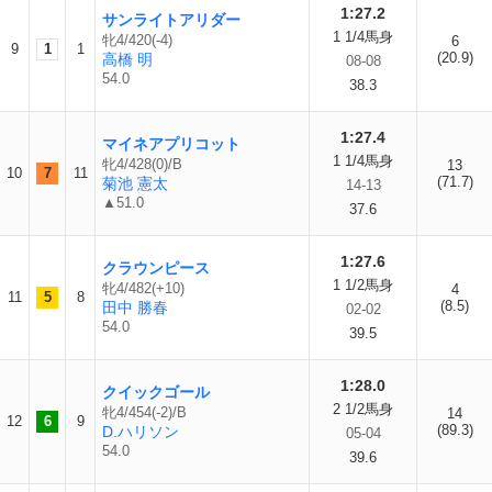
1:27.2
サンライトアリダー
1 1/4馬身
牝4/420(-4)
6
9
1
1
(20.9)
高橋 明
08-08
54.0
38.3
1:27.4
マイネアプリコット
1 1/4馬身
牝4/428(0)/B
13
10
7
11
(71.7)
菊池 憲太
14-13
▲51.0
37.6
1:27.6
クラウンピース
1 1/2馬身
牝4/482(+10)
4
11
5
8
(8.5)
田中 勝春
02-02
54.0
39.5
1:28.0
クイックゴール
2 1/2馬身
牝4/454(-2)/B
14
12
6
9
(89.3)
D.ハリソン
05-04
54.0
39.6