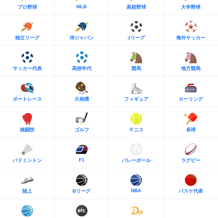
MLB
プロ野球
高校野球
大学野球
独立リーグ
侍ジャパン
Jリーグ
海外サッカー
サッカー代表
高校年代
競馬
地方競馬
ボートレース
大相撲
フィギュア
カーリング
格闘技
ゴルフ
テニス
卓球
F1
バドミントン
バレーボール
ラグビー
NBA
陸上
Bリーグ
バスケ代表