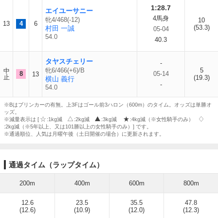
1:28.7
エイユーサニー
4馬身
牝4/468(-12)
10
13
4
6
(53.3)
村田 一誠
05-04
54.0
40.3
タヤスチェリー
-
牝6/466(+6)/B
5
中
8
05-14
13
止
(19.3)
横山 義行
-
54.0
※Bはブリンカーの有無。上3Fはゴール前3ハロン（600m）のタイム。オッズは単勝オ
ッズ。
※減量表示は [
:1kg減
:2kg減
:3kg減
:4kg減（※女性騎手のみ）
:2kg減（※5年以上、又は101勝以上の女性騎手のみ）] です。
※通過順位、人気は月曜午後（土日開催の場合）に更新されます。
通過タイム（ラップタイム）
200m
400m
600m
800m
12.6
23.5
35.5
47.8
(12.6)
(10.9)
(12.0)
(12.3)