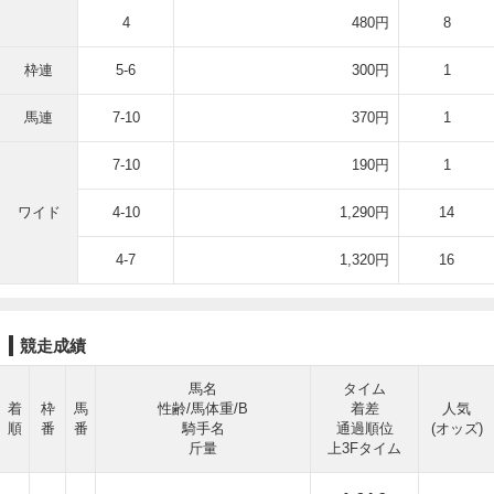
4
480円
8
枠連
5-6
300円
1
馬連
7-10
370円
1
7-10
190円
1
ワイド
4-10
1,290円
14
4-7
1,320円
16
競走成績
馬名
タイム
着
枠
馬
性齢/馬体重/B
着差
人気
順
番
番
騎手名
通過順位
(オッズ)
斤量
上3Fタイム