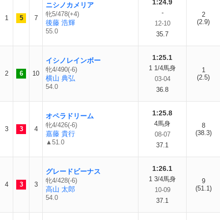
1:24.9
ニシノカメリア
-
牝5/478(+4)
2
1
5
7
(2.9)
後藤 浩輝
12-10
55.0
35.7
1:25.1
イシノレインボー
1 1/4馬身
牝4/490(-6)
1
2
6
10
(2.5)
横山 典弘
03-04
54.0
36.8
1:25.8
オペラドリーム
4馬身
牝4/426(-6)
8
3
3
4
(38.3)
嘉藤 貴行
08-07
▲51.0
37.1
1:26.1
グレードビーナス
1 3/4馬身
牝4/428(-6)
9
4
3
3
(51.1)
高山 太郎
10-09
54.0
37.1