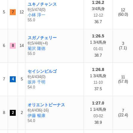
1:26.2
ユキノチャンス
3/4馬身
牝5/474(0)
12
5
7
12
(60.0)
小林 淳一
12-12
55.0
36.7
1:26.5
スガノチェリー
1 3/4馬身
牝5/448(+4)
3
6
8
14
(7.1)
菊沢 隆徳
01-01
55.0
38.7
1:26.8
セイシンビルゴ
1 3/4馬身
牝4/434(0)
11
7
4
5
(57.8)
坂井 千明
11-10
54.0
37.5
1:27.0
オリエントビーナス
1 1/4馬身
牝4/436(-16)
7
8
2
2
(22.4)
伊藤 暢康
03-02
54.0
38.9