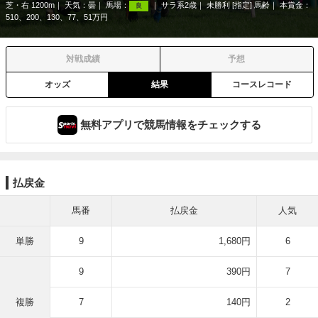
芝・右 1200m
天気：
曇
馬場：
サラ系2歳
未勝利 [指定] 馬齢
本賞金：
良
510、200、130、77、51万円
対戦成績
予想
オッズ
結果
コースレコード
無料アプリで競馬情報をチェックする
払戻金
馬番
払戻金
人気
単勝
9
1,680円
6
9
390円
7
複勝
7
140円
2