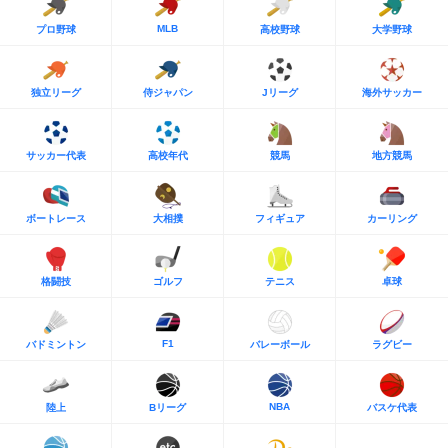
MLB
プロ野球
高校野球
大学野球
独立リーグ
侍ジャパン
Jリーグ
海外サッカー
サッカー代表
高校年代
競馬
地方競馬
ボートレース
大相撲
フィギュア
カーリング
格闘技
ゴルフ
テニス
卓球
F1
バドミントン
バレーボール
ラグビー
NBA
陸上
Bリーグ
バスケ代表