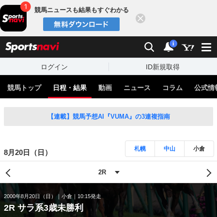
競馬ニュースも結果もすぐわかる
閉じる
スポーツナビ
検索
通知
i
ログイン
ID新規取得
競馬トップ
日程・結果
動画
ニュース
コラム
公式情
【連載】競馬予想AI『VUMA』の3連複指南
札幌
中山
小倉
8月20日（日）
2000年8月20日（日）
小倉
10:15発走
2R サラ系3歳未勝利