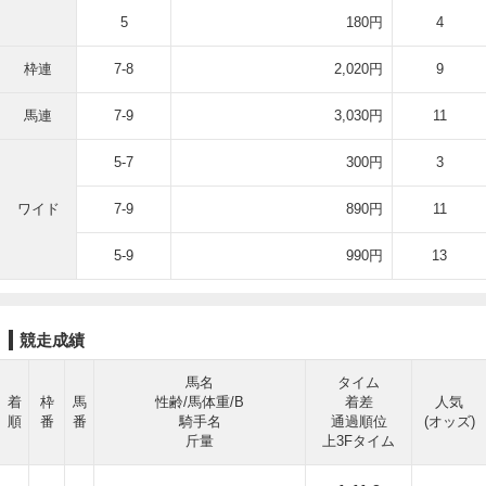
5
180円
4
枠連
7-8
2,020円
9
馬連
7-9
3,030円
11
5-7
300円
3
ワイド
7-9
890円
11
5-9
990円
13
競走成績
馬名
タイム
着
枠
馬
性齢/馬体重/B
着差
人気
順
番
番
騎手名
通過順位
(オッズ)
斤量
上3Fタイム