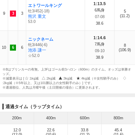
1:13.5
エトワールキング
6馬身
牡3/452(-18)
5
9
3
3
(11.2)
熊沢 重文
07-08
53.0
38.6
1:14.6
ニックネーム
7馬身
牝3/446(-6)
8
10
6
6
池添 謙一
(106.9)
09-10
☆52.0
38.9
※Bはブリンカーの有無。上3Fはゴール前3ハロン（600m）のタイム。オッズは単勝オ
ッズ。
※減量表示は [
:1kg減
:2kg減
:3kg減
:4kg減（※女性騎手のみ）
:2kg減（※5年以上、又は101勝以上の女性騎手のみ）] です。
※通過順位、人気は月曜午後（土日開催の場合）に更新されます。
通過タイム（ラップタイム）
200m
400m
600m
800m
12.0
22.6
33.8
45.4
(12.0)
(10.6)
(11.2)
(11.6)