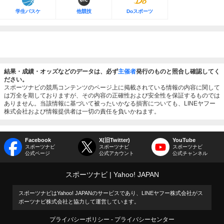
学生バスケ
他競技
Doスポーツ
結果・成績・オッズなどのデータは、必ず
主催者
発行のものと照合し確認してく
ださい。
スポーツナビの競馬コンテンツのページ上に掲載されている情報の内容に関して
は万全を期しておりますが、その内容の正確性および安全性を保証するものでは
ありません。当該情報に基づいて被ったいかなる損害についても、LINEヤフー
株式会社および情報提供者は一切の責任を負いかねます。
Facebook
X(旧Twitter)
YouTube
スポーツナビ
スポーツナビ
スポーツナビ
公式ページ
公式アカウント
公式チャンネル
スポーツナビ
Yahoo! JAPAN
スポーツナビはYahoo! JAPANのサービスであり、LINEヤフー株式会社がス
ポーツナビ株式会社と協力して運営しています。
プライバシーポリシー
プライバシーセンター