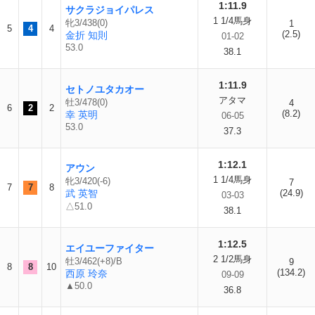
1:11.9
サクラジョイパレス
1 1/4馬身
牝3/438(0)
1
5
4
4
(2.5)
金折 知則
01-02
53.0
38.1
1:11.9
セトノユタカオー
アタマ
牡3/478(0)
4
6
2
2
(8.2)
幸 英明
06-05
53.0
37.3
1:12.1
アウン
1 1/4馬身
牝3/420(-6)
7
7
7
8
武 英智
(24.9)
03-03
△51.0
38.1
1:12.5
エイユーファイター
2 1/2馬身
牡3/462(+8)/B
9
8
8
10
(134.2)
西原 玲奈
09-09
▲50.0
36.8