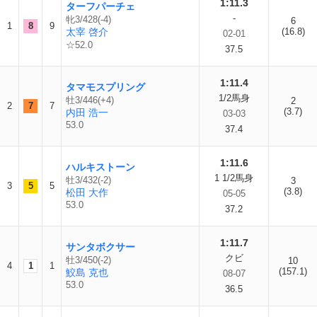
1:11.3
ターフパーチェ
-
牝3/428(-4)
6
1
8
9
太宰 啓介
(16.8)
02-01
☆52.0
37.5
1:11.4
タマモスプリング
1/2馬身
牡3/446(+4)
2
2
7
7
(3.7)
内田 浩一
03-03
53.0
37.4
1:11.6
ハルキストーン
1 1/2馬身
牡3/432(-2)
3
3
5
5
(3.8)
松田 大作
05-05
53.0
37.2
1:11.7
サンタボクサー
クビ
牡3/450(-2)
10
4
1
1
(157.1)
鮫島 克也
08-07
53.0
36.5