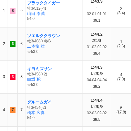
1:43.9
ブラックタイガー
-
牡3/512(-4)
2
1
8
9
(3.4)
山田 泰誠
02-01-01-01
54.0
39.1
1:44.2
ツエルククラウン
2馬身
牡3/468(+4)/B
1
2
6
6
二本柳 壮
(2.6)
01-02-02-02
☆53.0
39.4
1:44.3
キヨミズサン
1/2馬身
牡3/458(+2)
4
3
3
3
白坂 聡
(7.0)
04-04-04-04
☆53.0
39.2
1:44.4
グルームガイ
1/2馬身
牡3/434(-2)
6
4
7
7
(17.8)
橋本 広喜
02-02-02-02
54.0
39.5