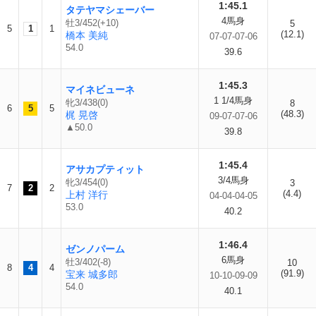
1:45.1
タテヤマシェーバー
4馬身
牡3/452(+10)
5
5
1
1
(12.1)
橋本 美純
07-07-07-06
54.0
39.6
1:45.3
マイネビューネ
1 1/4馬身
牝3/438(0)
8
6
5
5
(48.3)
梶 晃啓
09-07-07-06
▲50.0
39.8
1:45.4
アサカプティット
3/4馬身
牝3/454(0)
3
7
2
2
(4.4)
上村 洋行
04-04-04-05
53.0
40.2
1:46.4
ゼンノパーム
6馬身
牡3/402(-8)
10
8
4
4
(91.9)
宝来 城多郎
10-10-09-09
54.0
40.1