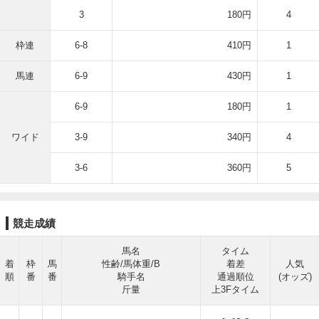
3
180円
4
枠連
6-8
410円
1
馬連
6-9
430円
1
6-9
180円
1
ワイド
3-9
340円
4
3-6
360円
5
競走成績
馬名
タイム
着
枠
馬
性齢/馬体重/B
着差
人気
順
番
番
騎手名
通過順位
(オッズ)
斤量
上3Fタイム