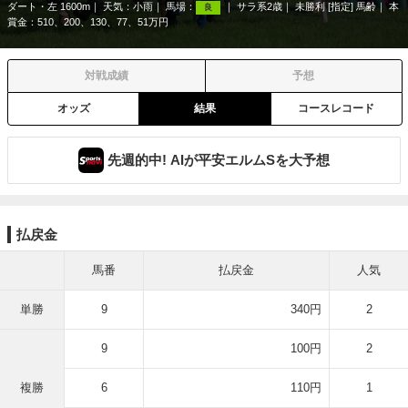
ダート・左 1600m
天気：
小雨
馬場：
サラ系2歳
未勝利 [指定] 馬齢
本
良
賞金：510、200、130、77、51万円
対戦成績
予想
オッズ
結果
コースレコード
先週的中! AIが平安エルムSを大予想
払戻金
馬番
払戻金
人気
単勝
9
340円
2
9
100円
2
複勝
6
110円
1