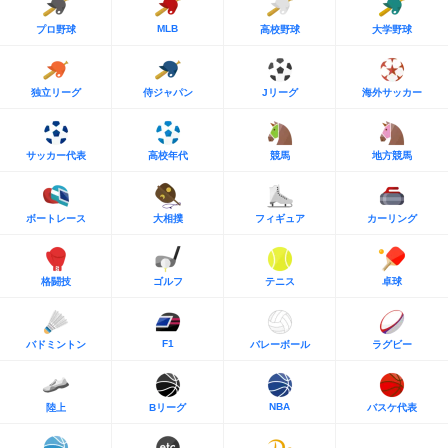
MLB
プロ野球
高校野球
大学野球
独立リーグ
侍ジャパン
Jリーグ
海外サッカー
サッカー代表
高校年代
競馬
地方競馬
ボートレース
大相撲
フィギュア
カーリング
格闘技
ゴルフ
テニス
卓球
F1
バドミントン
バレーボール
ラグビー
NBA
陸上
Bリーグ
バスケ代表