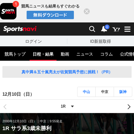
競馬ニュースも結果もすぐわかる
閉じる
スポーツナビ
検索
通知
i
ログイン
ID新規取得
競馬トップ
日程・結果
動画
ニュース
コラム
公式情
真中満＆五十嵐亮太が佐賀競馬予想に挑戦！（PR）
中山
中京
阪神
12月10日（日）
2000年12月10日（日）
中京
9:55発走
1R サラ系3歳未勝利