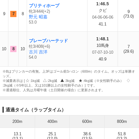
1:46.5
プリティホープ
クビ
牝3/444(+2)
9
9
7
8
(73.0)
野元 昭嘉
04-06-06-06
53.0
41.1
1:48.1
ブレーブハーテッド
10馬身
牡3/408(+6)
7
10
8
10
(29.6)
古川 吉洋
07-07-10-10
54.0
40.9
※Bはブリンカーの有無。上3Fはゴール前3ハロン（600m）のタイム。オッズは単勝オ
ッズ。
※減量表示は [
:1kg減
:2kg減
:3kg減
:4kg減（※女性騎手のみ）
:2kg減（※5年以上、又は101勝以上の女性騎手のみ）] です。
※通過順位、人気は月曜午後（土日開催の場合）に更新されます。
通過タイム（ラップタイム）
200m
400m
600m
800m
13.1
25.1
38.6
51.8
(13.1)
(12.0)
(13.5)
(13.2)