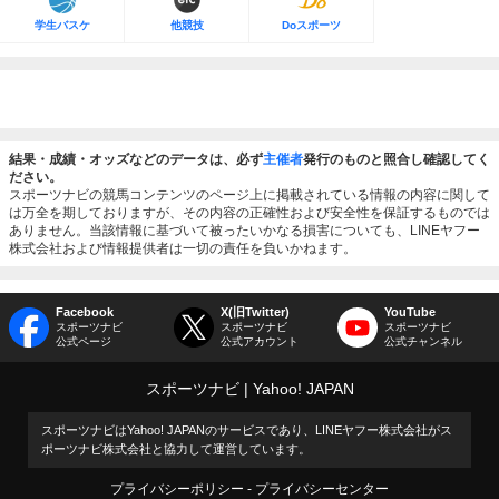
学生バスケ
他競技
Doスポーツ
結果・成績・オッズなどのデータは、必ず
主催者
発行のものと照合し確認してく
ださい。
スポーツナビの競馬コンテンツのページ上に掲載されている情報の内容に関して
は万全を期しておりますが、その内容の正確性および安全性を保証するものでは
ありません。当該情報に基づいて被ったいかなる損害についても、LINEヤフー
株式会社および情報提供者は一切の責任を負いかねます。
Facebook
X(旧Twitter)
YouTube
スポーツナビ
スポーツナビ
スポーツナビ
公式ページ
公式アカウント
公式チャンネル
スポーツナビ
Yahoo! JAPAN
スポーツナビはYahoo! JAPANのサービスであり、LINEヤフー株式会社がス
ポーツナビ株式会社と協力して運営しています。
プライバシーポリシー
プライバシーセンター