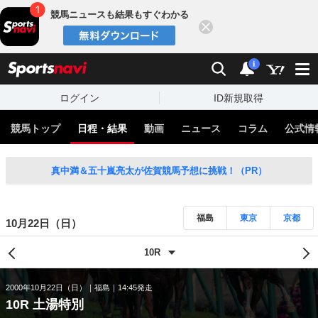
競馬ニュースも結果もすぐわかる
閉じる
スポーツナビ
検索
通知
i
ログイン
ID新規取得
競馬トップ
日程・結果
動画
ニュース
コラム
公式情
真中満＆五十嵐亮太が佐賀競馬予想に挑戦！（PR）
福島
東京
京都
10月22日（日）
2000年10月22日（日）
福島
14:45発走
10R 土湯特別