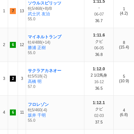
1:11.5
ソウルスピリッツ
-
牝5/468(+8)/B
1
1
7
13
(4.2)
武士沢 友治
06-07
55.0
36.7
1:11.6
マイネルトランプ
クビ
牡4/488(+14)
8
2
6
12
(15.4)
勝浦 正樹
06-05
55.0
36.8
1:12.0
サクラアカネオー
2 1/2馬身
牡5/518(-2)
5
3
2
3
(10.9)
高橋 明
16-12
57.0
36.5
1:12.1
フロレゾン
クビ
牝5/460(-4)
4
4
6
11
(6.8)
坂井 千明
02-03
55.0
37.5