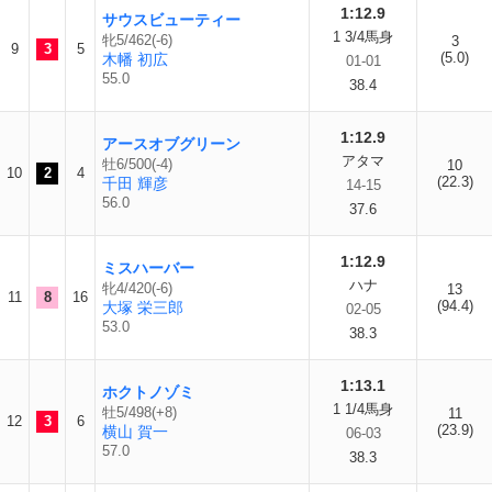
1:12.9
サウスビューティー
1 3/4馬身
牝5/462(-6)
3
9
3
5
(5.0)
木幡 初広
01-01
55.0
38.4
1:12.9
アースオブグリーン
アタマ
牡6/500(-4)
10
10
2
4
(22.3)
千田 輝彦
14-15
56.0
37.6
1:12.9
ミスハーバー
ハナ
牝4/420(-6)
13
11
8
16
(94.4)
大塚 栄三郎
02-05
53.0
38.3
1:13.1
ホクトノゾミ
1 1/4馬身
牡5/498(+8)
11
12
3
6
(23.9)
横山 賀一
06-03
57.0
38.3