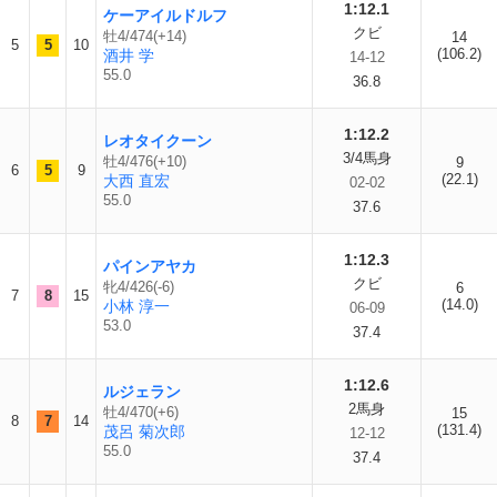
1:12.1
ケーアイルドルフ
クビ
牡4/474(+14)
14
5
5
10
(106.2)
酒井 学
14-12
55.0
36.8
1:12.2
レオタイクーン
3/4馬身
牡4/476(+10)
9
6
5
9
(22.1)
大西 直宏
02-02
55.0
37.6
1:12.3
パインアヤカ
クビ
牝4/426(-6)
6
7
8
15
(14.0)
小林 淳一
06-09
53.0
37.4
1:12.6
ルジェラン
2馬身
牡4/470(+6)
15
8
7
14
(131.4)
茂呂 菊次郎
12-12
55.0
37.4