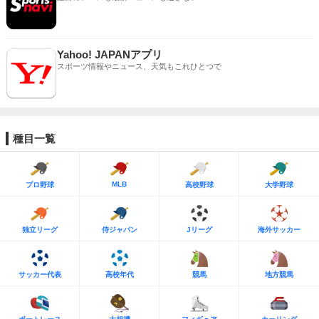
Yahoo! JAPANアプリ
スポーツ情報やニュース、天気もこれひとつで
種目一覧
MLB
プロ野球
高校野球
大学野球
独立リーグ
侍ジャパン
Jリーグ
海外サッカー
サッカー代表
高校年代
競馬
地方競馬