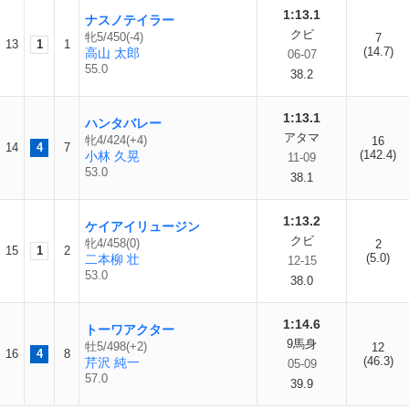
1:13.1
ナスノテイラー
クビ
牝5/450(-4)
7
13
1
1
(14.7)
高山 太郎
06-07
55.0
38.2
1:13.1
ハンタバレー
アタマ
牝4/424(+4)
16
14
4
7
(142.4)
小林 久晃
11-09
53.0
38.1
1:13.2
ケイアイリュージン
クビ
牝4/458(0)
2
15
1
2
(5.0)
二本柳 壮
12-15
53.0
38.0
1:14.6
トーワアクター
9馬身
牡5/498(+2)
12
16
4
8
(46.3)
芹沢 純一
05-09
57.0
39.9