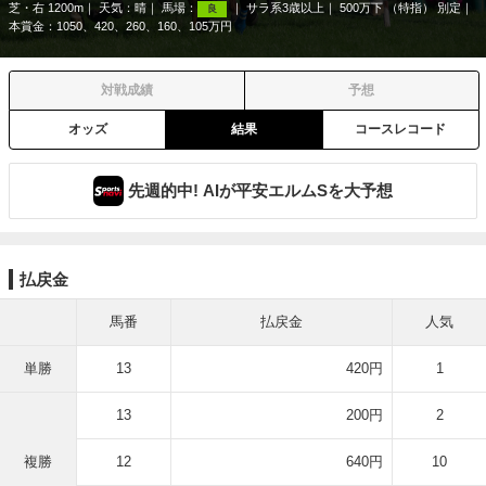
芝・右 1200m
天気：
晴
馬場：
サラ系3歳以上
500万下 （特指） 別定
良
本賞金：1050、420、260、160、105万円
対戦成績
予想
オッズ
結果
コースレコード
先週的中! AIが平安エルムSを大予想
払戻金
馬番
払戻金
人気
単勝
13
420円
1
13
200円
2
複勝
12
640円
10