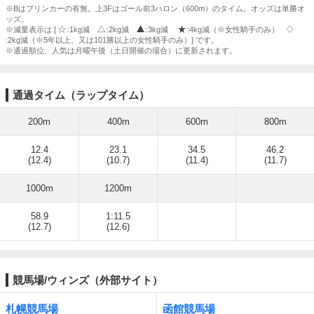
※Bはブリンカーの有無。上3Fはゴール前3ハロン（600m）のタイム。オッズは単勝オ
ッズ。
※減量表示は [
:1kg減
:2kg減
:3kg減
:4kg減（※女性騎手のみ）
:2kg減（※5年以上、又は101勝以上の女性騎手のみ）] です。
※通過順位、人気は月曜午後（土日開催の場合）に更新されます。
通過タイム（ラップタイム）
200m
400m
600m
800m
12.4
23.1
34.5
46.2
(12.4)
(10.7)
(11.4)
(11.7)
1000m
1200m
58.9
1:11.5
(12.7)
(12.6)
競馬場/ウィンズ（外部サイト）
札幌競馬場
函館競馬場