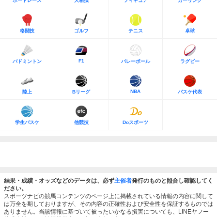
ボートレース
大相撲
フィギュア
カーリング
格闘技
ゴルフ
テニス
卓球
F1
バドミントン
バレーボール
ラグビー
NBA
陸上
Bリーグ
バスケ代表
学生バスケ
他競技
Doスポーツ
結果・成績・オッズなどのデータは、必ず
主催者
発行のものと照合し確認してく
ださい。
スポーツナビの競馬コンテンツのページ上に掲載されている情報の内容に関して
は万全を期しておりますが、その内容の正確性および安全性を保証するものでは
ありません。当該情報に基づいて被ったいかなる損害についても、LINEヤフー