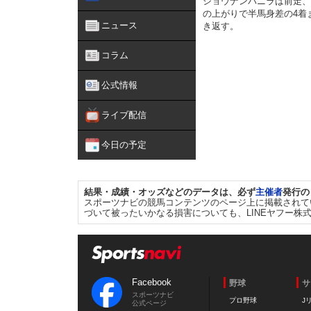
ショウナンバニラは前走、
の上がりで半馬身差の4着
ニュース
き返す。
コラム
公式情報
ライブ配信
今日の予定
結果・成績・オッズなどのデータは、必ず
主催者
発行の
スポーツナビの競馬コンテンツのページ上に掲載されて
づいて被ったいかなる損害についても、LINEヤフー株
Facebook
野球
サ
スポーツナビ
プロ野球
J
公式ページ