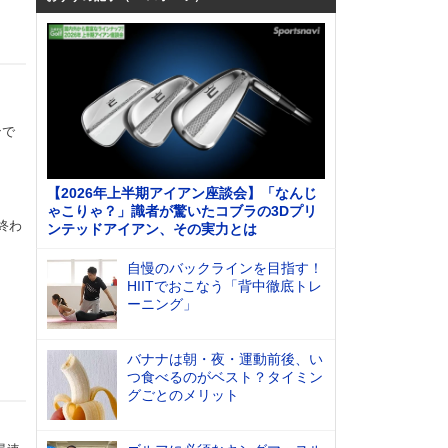
ンで
【2026年上半期アイアン座談会】「なんじ
ゃこりゃ？」識者が驚いたコブラの3Dプリ
終わ
ンテッドアイアン、その実力とは
自慢のバックラインを目指す！
HIITでおこなう「背中徹底トレ
ーニング」
バナナは朝・夜・運動前後、い
つ食べるのがベスト？タイミン
グごとのメリット