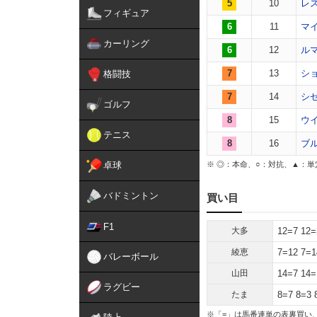
5
10
レ
フィギュア
6
11
マ
カーリング
6
12
ル
7
13
シ
格闘技
7
14
シ
ゴルフ
8
15
ウ
テニス
8
16
ブ
卓球
※ ◎：本命、○：対抗、▲：
バドミントン
買い目
F1
大多
12=7 12=
綾恵
7=12 7=1
バレーボール
山田
14=7 14=
ラグビー
たま
8=7 8=3 
※「=」は馬番連単の表裏買い