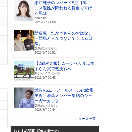
細江純子のレパードS注目馬 コ
ース適性が問われる舞台で挙げ
た馬は
netkeiba
2026/8/7 21:00
新連載・たかぎさんのおはなし
－競馬と人がつないでくれる日
常。－
競馬のおはなし
2026/8/7 20:51
【2歳次走報】ムーンベリルはす
ずらん賞で芝挑戦へ
サンケイスポーツ
2026/8/7 20:45
武豊VSムーア、ルメールは欧州
主将…豪華メンバー集結のシャ
ーガーカップ
競馬のおはなし
2026/8/7 20:44
ニュース一覧
おすすめ記事（Doスポーツ）