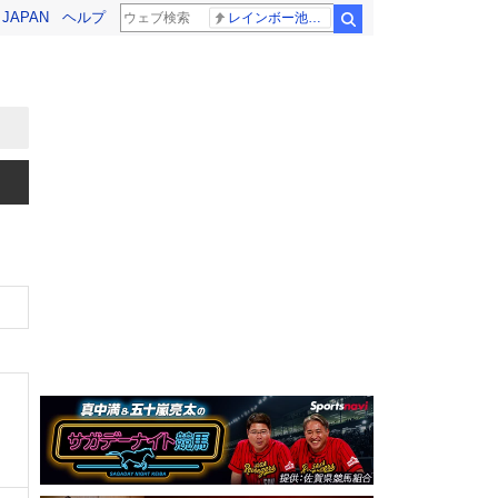
! JAPAN
ヘルプ
レインボー池田 佐藤佳奈アナ
検索
）