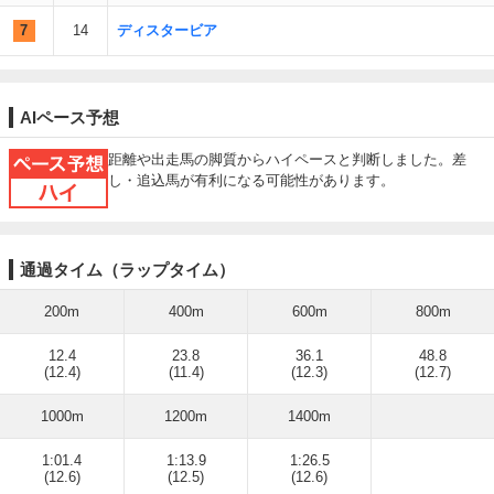
7
14
ディスタービア
AIペース予想
ペース予想ハイ
距離や出走馬の脚質からハイペースと判断しました。差
し・追込馬が有利になる可能性があります。
通過タイム（ラップタイム）
200m
400m
600m
800m
12.4
23.8
36.1
48.8
(12.4)
(11.4)
(12.3)
(12.7)
1000m
1200m
1400m
1:01.4
1:13.9
1:26.5
(12.6)
(12.5)
(12.6)