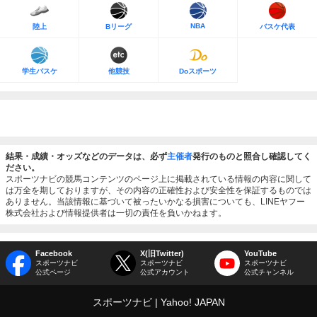
NBA
陸上
Bリーグ
バスケ代表
学生バスケ
他競技
Doスポーツ
結果・成績・オッズなどのデータは、必ず
主催者
発行のものと照合し確認してく
ださい。
スポーツナビの競馬コンテンツのページ上に掲載されている情報の内容に関して
は万全を期しておりますが、その内容の正確性および安全性を保証するものでは
ありません。当該情報に基づいて被ったいかなる損害についても、LINEヤフー
株式会社および情報提供者は一切の責任を負いかねます。
Facebook
X(旧Twitter)
YouTube
スポーツナビ
スポーツナビ
スポーツナビ
公式ページ
公式アカウント
公式チャンネル
スポーツナビ
Yahoo! JAPAN