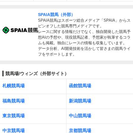
SPAIA競馬（外部）
SPAIA競馬はスポーツ総合メディア「SPAIA」からス
ピンオフした競馬専門メディアです。
レースに関する情報だけでなく、独自開発した競馬予
想AIの予想や、現役競馬記者、予想家が執筆するコラ
ムも掲載。独自にレースの情報も収集しています。
データ分析、AI開発技術を活かして皆さまの競馬ライ
フをサポートします。
競馬場/ウィンズ（外部サイト）
札幌競馬場
函館競馬場
福島競馬場
新潟競馬場
東京競馬場
中山競馬場
中京競馬場
京都競馬場