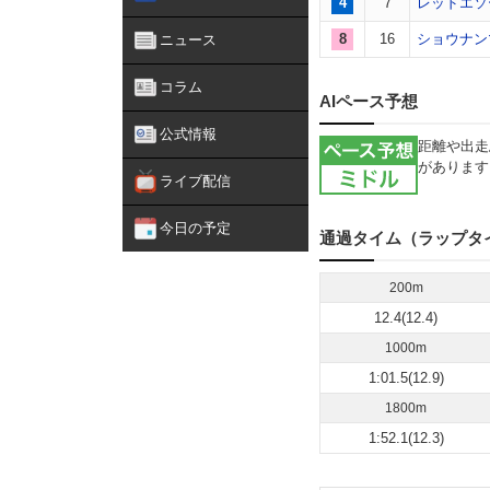
4
7
レッドエソ
8
16
ショウナン
ニュース
コラム
AIペース予想
公式情報
ペース予想
距離や出走
があります
ライブ配信
今日の予定
通過タイム（ラップタ
200m
12.4(12.4)
1000m
1:01.5(12.9)
1800m
1:52.1(12.3)