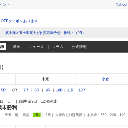
ヒント
Yahoo
％OFFクーポンあります
真中満＆五十嵐亮太が佐賀競馬予想に挑戦！（PR）
結果
動画
ニュース
コラム
公式情報
日）
中京
小倉
5R
6R
7R
8R
9R
10R
11R
12R
26日（日）
1回中京9日
12:45発走
歳未勝利
m
天気：
晴
馬場：
3歳
未勝利 [指定] 馬齢
本賞金：560、220、140
良