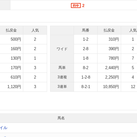
2
払戻金
人気
馬番
払戻金
人気
500円
2
1-2
310円
1
160円
2
2-8
390円
2
ワイド
130円
1
1-8
780円
7
170円
3
馬単
8-2
2,440円
5
610円
2
3連複
1-2-8
2,250円
4
1,120円
3
3連単
8-2-1
10,850円
12
馬名
イル