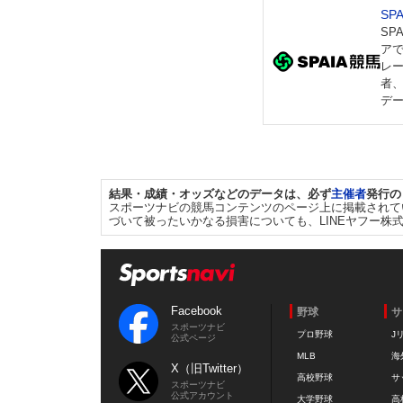
SP
SP
ア
レ
者
デ
結果・成績・オッズなどのデータは、必ず
主催者
発行の
スポーツナビの競馬コンテンツのページ上に掲載されて
づいて被ったいかなる損害についても、LINEヤフー株
Facebook
野球
サ
スポーツナビ
プロ野球
J
公式ページ
MLB
海
X（旧Twitter）
高校野球
サ
スポーツナビ
公式アカウント
大学野球
高