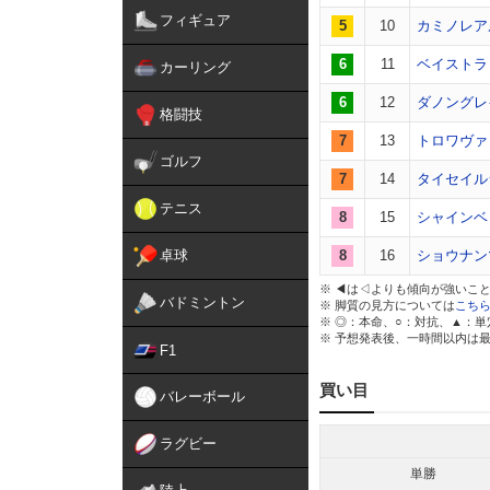
フィギュア
5
10
カミノレア
6
11
ベイストラ
カーリング
6
12
ダノングレ
格闘技
7
13
トロワヴァ
ゴルフ
7
14
タイセイル
テニス
8
15
シャインベ
卓球
8
16
ショウナン
※ ◀︎は◁よりも傾向が強い
バドミントン
※ 脚質の見方については
こち
※ ◎：本命、○：対抗、▲：
※ 予想発表後、一時間以内は
F1
買い目
バレーボール
ラグビー
単勝