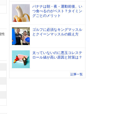
バナナは朝・夜・運動前後、い
つ食べるのがベスト？タイミン
グごとのメリット
ゴルフに必須なキングマッスル
能性
とクイーンマッスルの鍛え方
太っていないのに悪玉コレステ
ロール値が高い原因と対策は？
記事一覧