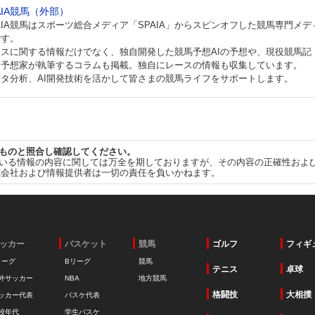
AIA競馬（外部）
AIA競馬はスポーツ総合メディア「SPAIA」からスピンオフした競馬専門メデ
です。
ースに関する情報だけでなく、独自開発した競馬予想AIの予想や、現役競馬記
、予想家が執筆するコラムも掲載。独自にレースの情報も収集しています。
ータ分析、AI開発技術を活かして皆さまの競馬ライフをサポートします。
ものと照合し確認してください。
いる情報の内容に関しては万全を期しておりますが、その内容の正確性およ
式会社および情報提供者は一切の責任を負いかねます。
ッカー
バスケット
競馬
ゴルフ
フィギ
リーグ
Bリーグ
競馬
テニス
卓球
外サッカー
NBA
地方競馬
格闘技
大相撲
ッカー代表
バスケ代表
校年代
学生バスケ