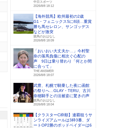
中日スポーツ
2026/8/8 18:12
【海外競馬】欧州最初の2歳
G1・フェニックスSに8頭…重賞
勝ち馬セレロン、サンゴッデス
などが激突
競馬のおはなし
2026/8/8 18:09
「おいおい大丈夫か…」今村聖
奈の落馬負傷に相次ぐ心配の
声 9日は乗り替わり「何とか間
に合って」
THE ANSWER
2026/8/8 18:07
武豊、札幌で騎乗した夜に函館
の祭りへ…GLAY・TERU、古川
奈穂騎手との法被姿に驚きの声
競馬のおはなし
2026/8/8 18:04
【クラスターC枠順】連覇狙うサ
ンライズアムールは3枠3番、ダ
ートOP2勝のポッドベイダーは6