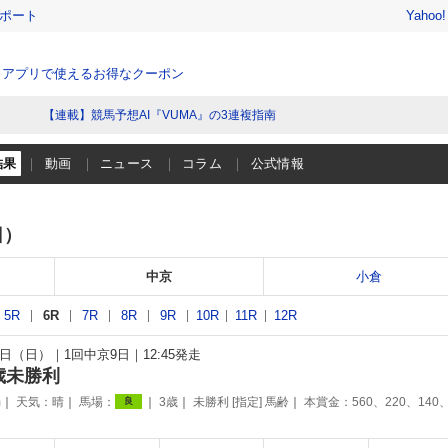
レポート
Yahoo
、アプリで使えるお得なクーポン
【連載】競馬予想AI『VUMA』の3連複指南
結果
動画
ニュース
コラム
公式情報
日）
中京
小倉
5R
6R
7R
8R
9R
10R
11R
12R
26日（日）
1回中京9日
12:45発走
歳未勝利
m
天気：
晴
馬場：
3歳
未勝利 [指定] 馬齢
本賞金：560、220、140
良