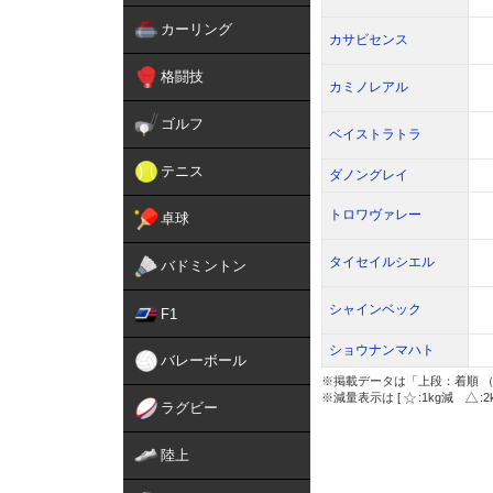
カーリング
カサビセンス
格闘技
カミノレアル
ゴルフ
ベイストラトラ
テニス
ダノングレイ
トロワヴァレー
卓球
タイセイルシエル
バドミントン
シャインベック
F1
ショウナンマハト
バレーボール
※掲載データは「上段：着順 （
※減量表示は [
:1kg減
:
ラグビー
陸上