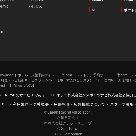
校年代
学生バスケ
NFL
ボート
to
kjapan
ホテル、旅館予約サイト 一休.com
レストラン予約サイト 一休.com レ
料理レシピ動画サービス クラシル
仕事・求人探しはスタンバイ
国内No.1女性向けメデ
st」
Yahoo! JAPAN
oo! JAPANのサービスであり、LINEヤフー株式会社がスポーツナビ株式会社と協
ンター
-
利用規約
-
会社概要
-
免責事項
-
広告掲載について
-
スタッフ募集
© Japan Racing Association.
© 毎日新聞社
© 株式会社グラッドキューブ
© Sportsnavi
© LY Corporation