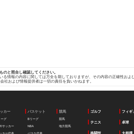
ものと照合し確認してください。
いる情報の内容に関しては万全を期しておりますが、その内容の正確性およ
式会社および情報提供者は一切の責任を負いかねます。
ッカー
バスケット
競馬
ゴルフ
フィギ
リーグ
Bリーグ
競馬
テニス
卓球
外サッカー
NBA
地方競馬
格闘技
大相撲
ッカー代表
バスケ代表