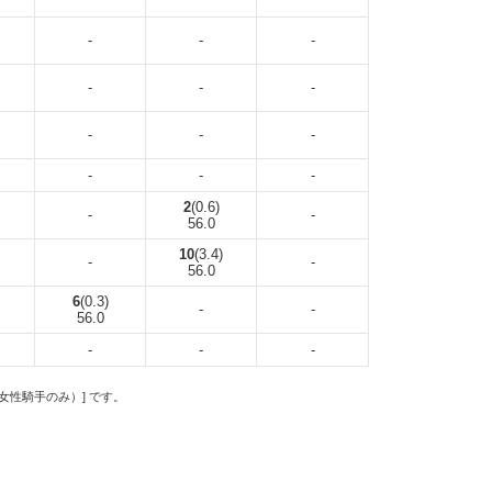
-
-
-
-
-
-
-
-
-
-
-
-
2
(0.6)
-
-
56.0
10
(3.4)
-
-
56.0
6
(0.3)
-
-
56.0
-
-
-
の女性騎手のみ）] です。