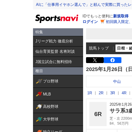
AIに「仕事用イヤホン選んで」と頼んで実際に買った
IDでもっと便利に
新規取得
ログイン
初回購入限定
特集
Jリーグ戦力 徹底分析
競馬トップ
日程・
仙台育英監督 名将対談
J国立試合に無料招待
2025年1月26日（
種目
プロ野球
中山
1R
2R
3R
4R
MLB
2025年1月
高校野球
サラ系3
6R
芝・左 2200
大学野球
84、56万円
独立リーグ