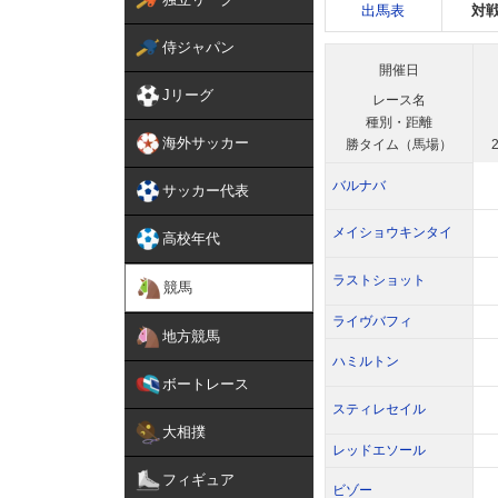
出馬表
対
侍ジャパン
開催日
Jリーグ
レース名
種別・距離
海外サッカー
勝タイム（馬場）
2
バルナバ
サッカー代表
メイショウキンタイ
高校年代
ラストショット
競馬
ライヴバフィ
地方競馬
ハミルトン
ボートレース
スティレセイル
大相撲
レッドエソール
フィギュア
ビゾー