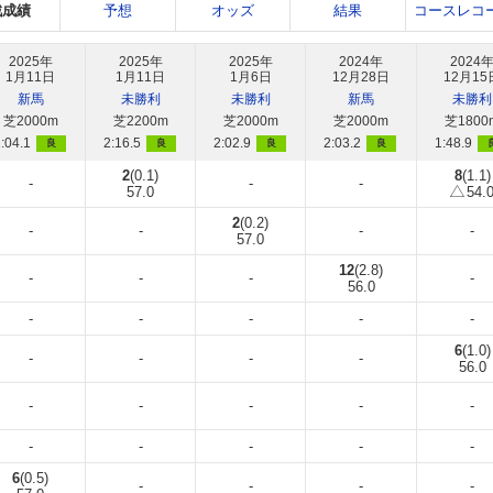
戦成績
予想
オッズ
結果
コースレコ
2025年
2025年
2025年
2024年
2024
1月11日
1月11日
1月6日
12月28日
12月15
新馬
未勝利
未勝利
新馬
未勝利
芝2000m
芝2200m
芝2000m
芝2000m
芝1800
:04.1
2:16.5
2:02.9
2:03.2
1:48.9
良
良
良
良
2
(0.1)
8
(1.1)
-
-
-
57.0
54.
2
(0.2)
-
-
-
-
57.0
12
(2.8)
-
-
-
-
56.0
-
-
-
-
-
6
(1.0)
-
-
-
-
56.0
-
-
-
-
-
-
-
-
-
-
6
(0.5)
-
-
-
-