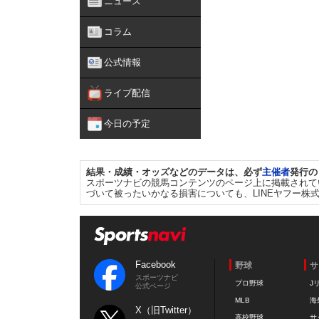
ニュース
コラム
公式情報
ライブ配信
今日の予定
結果・成績・オッズなどのデータは、必ず
主催者
発行の
スポーツナビの競馬コンテンツのページ上に掲載されて
づいて被ったいかなる損害についても、LINEヤフー株
Facebook
野球
サ
スポーツナビ
プロ野球
J
公式ページ
MLB
海
X（旧Twitter）
高校野球
サ