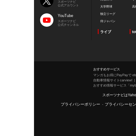
スポーツナビ
公式アカウント
大学野球
高
独立リーグ
YouTube
スポーツナビ
侍ジャパン
公式チャンネル
ライブ
to
おすすめサービス
マンガもお得にPayPayで eboo
自動車情報サイトcarview!
おすすめ情報サービス「mybe
スポーツナビはYah
プライバシーポリシー
-
プライバシーセ