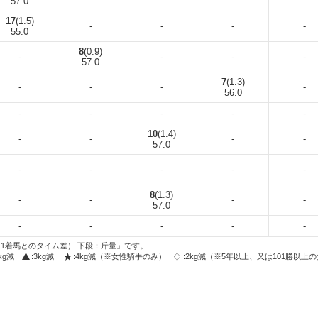
57.0
17
(1.5)
-
-
-
-
55.0
8
(0.9)
-
-
-
-
57.0
7
(1.3)
-
-
-
-
56.0
-
-
-
-
-
10
(1.4)
-
-
-
-
57.0
-
-
-
-
-
8
(1.3)
-
-
-
-
57.0
-
-
-
-
-
1着馬とのタイム差） 下段：斤量」です。
2kg減
:3kg減
:4kg減（※女性騎手のみ）
:2kg減（※5年以上、又は101勝以上