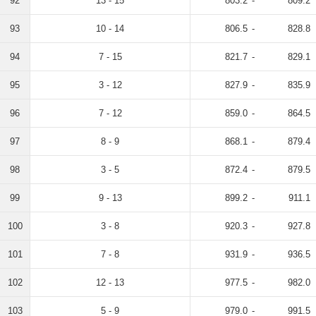
92
13 - 15
803.2
-
809.2
93
10 - 14
806.5
-
828.8
94
7 - 15
821.7
-
829.1
95
3 - 12
827.9
-
835.9
96
7 - 12
859.0
-
864.5
97
8 - 9
868.1
-
879.4
98
3 - 5
872.4
-
879.5
99
9 - 13
899.2
-
911.1
100
3 - 8
920.3
-
927.8
101
7 - 8
931.9
-
936.5
102
12 - 13
977.5
-
982.0
103
5 - 9
979.0
-
991.5