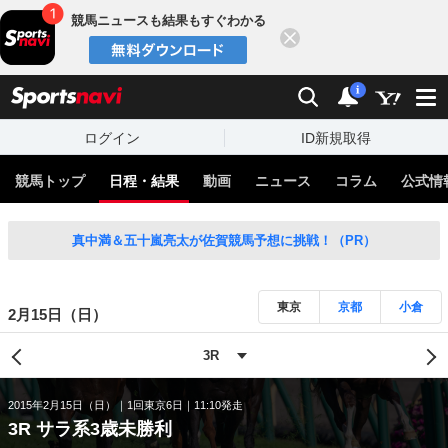
競馬ニュースも結果もすぐわかる
閉じる
スポーツナビ
検索
通知
i
ログイン
ID新規取得
競馬トップ
日程・結果
動画
ニュース
コラム
公式情
真中満＆五十嵐亮太が佐賀競馬予想に挑戦！（PR）
東京
京都
小倉
2月15日（日）
2015年2月15日（日）
1回東京6日
11:10発走
3R サラ系3歳未勝利