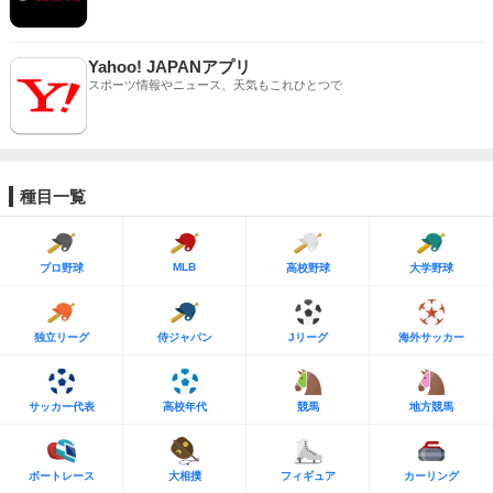
Yahoo! JAPANアプリ
スポーツ情報やニュース、天気もこれひとつで
種目一覧
MLB
プロ野球
高校野球
大学野球
独立リーグ
侍ジャパン
Jリーグ
海外サッカー
サッカー代表
高校年代
競馬
地方競馬
ボートレース
大相撲
フィギュア
カーリング