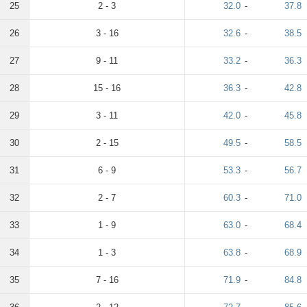
25
2 - 3
32.0
-
37.8
26
3 - 16
32.6
-
38.5
27
9 - 11
33.2
-
36.3
28
15 - 16
36.3
-
42.8
29
3 - 11
42.0
-
45.8
30
2 - 15
49.5
-
58.5
31
6 - 9
53.3
-
56.7
32
2 - 7
60.3
-
71.0
33
1 - 9
63.0
-
68.4
34
1 - 3
63.8
-
68.9
35
7 - 16
71.9
-
84.8