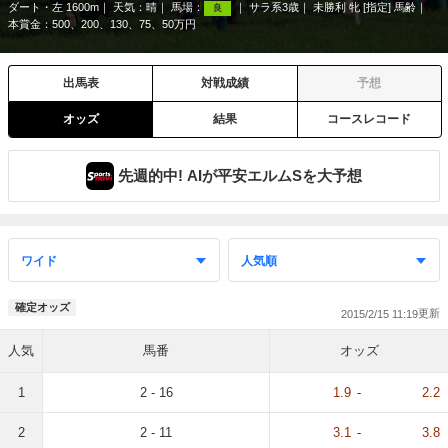
ダート・左 1600m
天気：
晴
馬場：
サラ系3歳
未勝利 牝 [指定] 馬齢
良
本賞金：500、200、130、75、50万円
出馬表
対戦成績
予想
オッズ
結果
コースレコード
先週的中! AIが平安エルムSを大予想
確定オッズ
2015/2/15 11:19
人気
馬番
オッズ
1
2 - 16
1.9
-
2.2
2
2 - 11
3.1
-
3.8