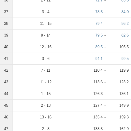
36
2 - 12
72.7
-
85.6
37
3 - 4
78.5
-
84.0
38
11 - 15
79.4
-
86.2
39
9 - 14
79.5
-
82.6
40
12 - 16
89.5
-
105.5
41
3 - 6
94.1
-
99.5
42
7 - 11
110.4
-
119.9
43
11 - 12
113.6
-
123.2
44
1 - 15
126.3
-
136.1
45
2 - 13
127.4
-
149.9
46
13 - 16
135.4
-
159.3
47
2 - 8
138.5
-
162.9