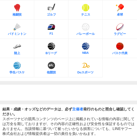
格闘技
ゴルフ
テニス
卓球
F1
バドミントン
バレーボール
ラグビー
NBA
陸上
Bリーグ
バスケ代表
学生バスケ
他競技
Doスポーツ
結果・成績・オッズなどのデータは、必ず
主催者
発行のものと照合し確認してく
ださい。
スポーツナビの競馬コンテンツのページ上に掲載されている情報の内容に関して
は万全を期しておりますが、その内容の正確性および安全性を保証するものでは
ありません。当該情報に基づいて被ったいかなる損害についても、LINEヤフー
株式会社および情報提供者は一切の責任を負いかねます。