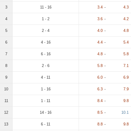
3
11 - 16
3.4
-
4.3
4
1 - 2
3.6
-
4.2
5
2 - 4
4.0
-
4.8
6
4 - 16
4.4
-
5.4
7
6 - 16
4.8
-
5.8
8
2 - 6
5.8
-
7.1
9
4 - 11
6.0
-
6.9
10
1 - 16
6.3
-
7.9
11
1 - 11
8.4
-
9.8
12
14 - 16
8.5
-
10.1
13
6 - 11
8.8
-
9.8