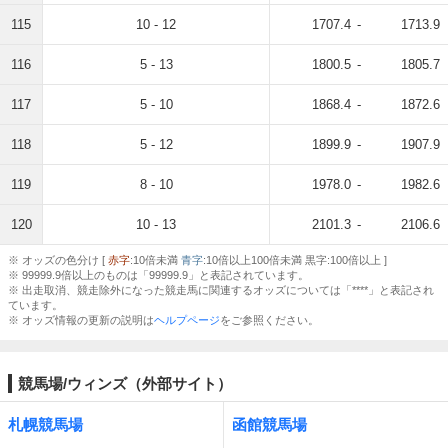
115
10 - 12
1707.4
-
1713.9
116
5 - 13
1800.5
-
1805.7
117
5 - 10
1868.4
-
1872.6
118
5 - 12
1899.9
-
1907.9
119
8 - 10
1978.0
-
1982.6
120
10 - 13
2101.3
-
2106.6
※ オッズの色分け [
赤字
:10倍未満
青字
:10倍以上100倍未満 黒字:100倍以上 ]
※ 99999.9倍以上のものは「99999.9」と表記されています。
※ 出走取消、競走除外になった競走馬に関連するオッズについては「****」と表記され
ています。
※ オッズ情報の更新の説明は
ヘルプページ
をご参照ください。
競馬場/ウィンズ（外部サイト）
札幌競馬場
函館競馬場