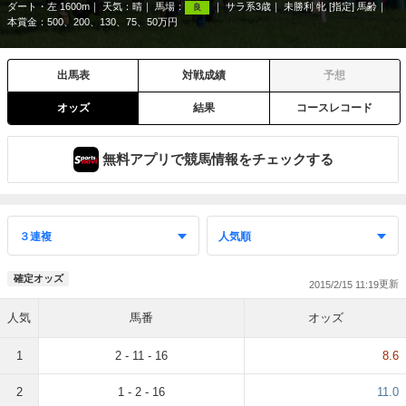
ダート・左 1600m
天気：
晴
馬場：
サラ系3歳
未勝利 牝 [指定] 馬齢
良
本賞金：500、200、130、75、50万円
出馬表
対戦成績
予想
オッズ
結果
コースレコード
無料アプリで競馬情報をチェックする
確定オッズ
2015/2/15 11:19
人気
馬番
オッズ
1
2 - 11 - 16
8.6
2
1 - 2 - 16
11.0