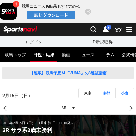
競馬ニュースも結果もすぐわかる
閉じる
スポーツナビ
検索
通知
i
ログイン
ID新規取得
競馬トップ
日程・結果
動画
ニュース
コラム
公式情
【連載】競馬予想AI『VUMA』の3連複指南
東京
京都
小倉
2月15日（日）
2015年2月15日（日）
1回東京6日
11:10発走
3R サラ系3歳未勝利