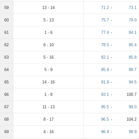
59
13 - 14
71.2
-
73.1
60
5 - 13
75.7
-
79.0
61
1 - 6
77.4
-
84.1
62
6 - 10
78.5
-
85.4
63
5 - 16
82.1
-
85.8
64
5 - 9
85.9
-
89.7
65
14 - 16
91.9
-
94.5
66
1 - 8
93.1
-
100.7
67
11 - 13
95.5
-
99.0
68
8 - 17
96.5
-
104.2
69
4 - 16
96.9
-
98.9