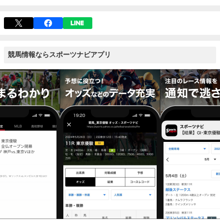
競馬情報ならスポーツナビアプリ