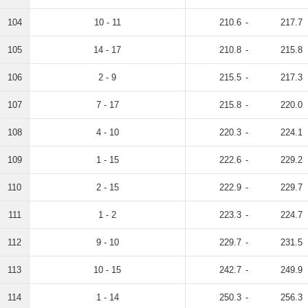
104
10 - 11
210.6
-
217.7
105
14 - 17
210.8
-
215.8
106
2 - 9
215.5
-
217.3
107
7 - 17
215.8
-
220.0
108
4 - 10
220.3
-
224.1
109
1 - 15
222.6
-
229.2
110
2 - 15
222.9
-
229.7
111
1 - 2
223.3
-
224.7
112
9 - 10
229.7
-
231.5
113
10 - 15
242.7
-
249.9
114
1 - 14
250.3
-
256.3