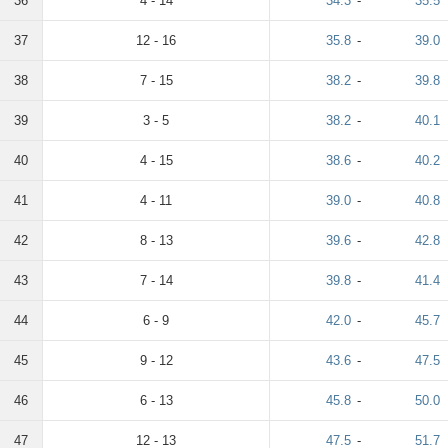
36
4 - 14
34.3
-
35.5
37
12 - 16
35.8
-
39.0
38
7 - 15
38.2
-
39.8
39
3 - 5
38.2
-
40.1
40
4 - 15
38.6
-
40.2
41
4 - 11
39.0
-
40.8
42
8 - 13
39.6
-
42.8
43
7 - 14
39.8
-
41.4
44
6 - 9
42.0
-
45.7
45
9 - 12
43.6
-
47.5
46
6 - 13
45.8
-
50.0
47
12 - 13
47.5
-
51.7