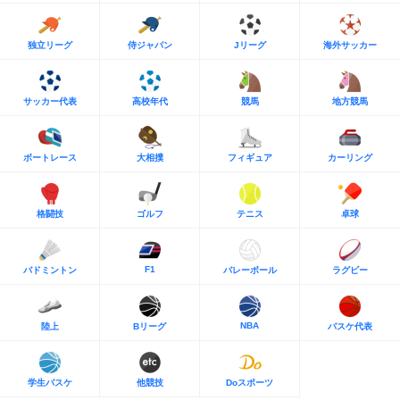
独立リーグ
侍ジャパン
Jリーグ
海外サッカー
サッカー代表
高校年代
競馬
地方競馬
ボートレース
大相撲
フィギュア
カーリング
格闘技
ゴルフ
テニス
卓球
F1
バドミントン
バレーボール
ラグビー
NBA
陸上
Bリーグ
バスケ代表
学生バスケ
他競技
Doスポーツ