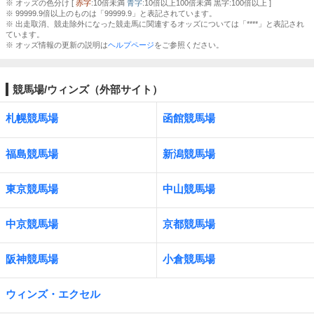
※ オッズの色分け [
赤字
:10倍未満
青字
:10倍以上100倍未満 黒字:100倍以上 ]
※ 99999.9倍以上のものは「99999.9」と表記されています。
※ 出走取消、競走除外になった競走馬に関連するオッズについては「****」と表記され
ています。
※ オッズ情報の更新の説明は
ヘルプページ
をご参照ください。
競馬場/ウィンズ（外部サイト）
札幌競馬場
函館競馬場
福島競馬場
新潟競馬場
東京競馬場
中山競馬場
中京競馬場
京都競馬場
阪神競馬場
小倉競馬場
ウィンズ・エクセル