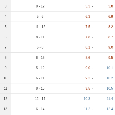
3
8 - 12
3.3
-
3.8
4
5 - 6
6.3
-
6.9
5
11 - 12
7.5
-
8.2
6
8 - 11
7.8
-
8.7
7
5 - 8
8.1
-
9.0
8
6 - 15
8.6
-
9.5
9
5 - 12
9.0
-
10.1
10
6 - 11
9.2
-
10.2
11
8 - 15
9.5
-
10.5
12
12 - 14
10.3
-
11.4
13
6 - 14
11.2
-
12.4