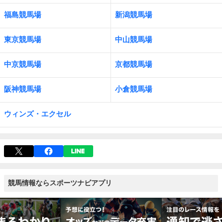
福島競馬場
新潟競馬場
東京競馬場
中山競馬場
中京競馬場
京都競馬場
阪神競馬場
小倉競馬場
ウィンズ・エクセル
競馬情報ならスポーツナビアプリ