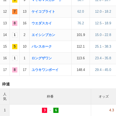
12
7
13
ケイコブライト
62.0
12.0
-
18.2
13
8
16
ウエダスカイ
76.2
12.5
-
18.9
14
1
2
エイシンブカン
101.9
15.0
-
22.8
15
5
10
パレスホーク
112.1
25.1
-
38.3
16
1
1
ロングザワン
113.6
23.4
-
35.8
17
8
17
ユウキワンボーイ
148.4
29.4
-
45.0
枠連
人
枠番
オッズ
気
1
3
-
6
4.3