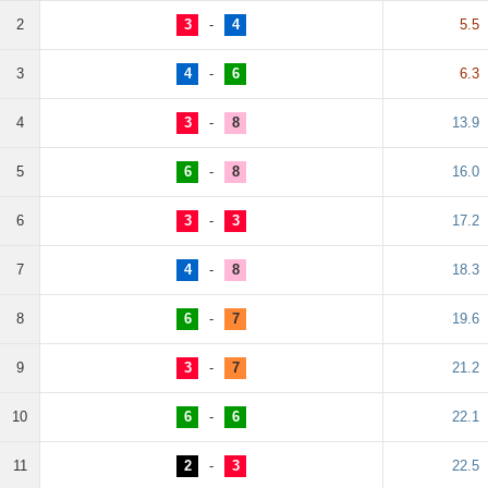
2
3
-
4
5.5
3
4
-
6
6.3
4
3
-
8
13.9
5
6
-
8
16.0
6
3
-
3
17.2
7
4
-
8
18.3
8
6
-
7
19.6
9
3
-
7
21.2
10
6
-
6
22.1
11
2
-
3
22.5