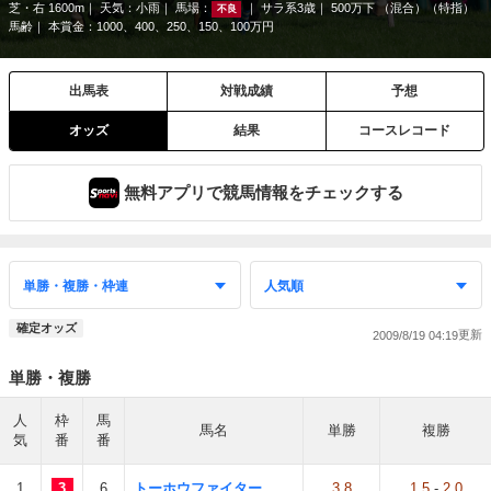
芝・右 1600m
天気：
小雨
馬場：
サラ系3歳
500万下 （混合）（特指）
不良
馬齢
本賞金：1000、400、250、150、100万円
出馬表
対戦成績
予想
オッズ
結果
コースレコード
無料アプリで競馬情報をチェックする
確定オッズ
2009/8/19 04:19
単勝・複勝
人
枠
馬
馬名
単勝
複勝
気
番
番
1
3
6
トーホウファイター
3.8
1.5
-
2.0