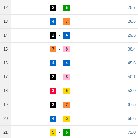
12
2
-
6
25.7
13
4
-
7
26.5
14
2
-
4
29.3
15
7
-
8
38.4
16
4
-
4
45.6
17
2
-
8
50.1
18
3
-
5
53.9
19
2
-
7
67.5
20
4
-
5
68.6
21
5
-
6
72.0