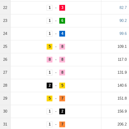
22
1
-
3
82.7
23
1
-
6
90.2
24
1
-
4
99.6
25
5
-
8
109.1
26
8
-
8
117.0
27
1
-
8
131.9
28
2
-
5
140.6
29
5
-
7
151.8
30
1
-
2
156.9
31
1
-
7
206.2