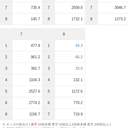
7
735.4
7
2509.0
7
3046.7
8
145.7
8
1732.1
8
1273.2
7
8
1
477.9
1
43.3
2
961.2
2
66.2
3
391.7
3
33.0
4
1104.3
4
132.1
5
2527.6
5
1172.6
6
2774.2
6
770.2
8
1156.7
7
719.9
※ オッズの色分け [
赤字
:10倍未満
青字
:10倍以上100倍未満 黒字:100倍以上 ]