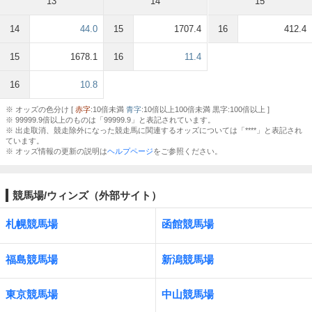
13
14
15
14
44.0
15
1707.4
16
412.4
15
1678.1
16
11.4
16
10.8
※ オッズの色分け [
赤字
:10倍未満
青字
:10倍以上100倍未満 黒字:100倍以上 ]
※ 99999.9倍以上のものは「99999.9」と表記されています。
※ 出走取消、競走除外になった競走馬に関連するオッズについては「****」と表記され
ています。
※ オッズ情報の更新の説明は
ヘルプページ
をご参照ください。
競馬場/ウィンズ（外部サイト）
札幌競馬場
函館競馬場
福島競馬場
新潟競馬場
東京競馬場
中山競馬場