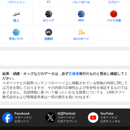
F1
バドミントン
バレーボール
ラグビー
NBA
陸上
Bリーグ
バスケ代表
学生バスケ
他競技
Doスポーツ
結果・成績・オッズなどのデータは、必ず
主催者
発行のものと照合し確認してく
ださい。
スポーツナビの競馬コンテンツのページ上に掲載されている情報の内容に関して
は万全を期しておりますが、その内容の正確性および安全性を保証するものでは
ありません。当該情報に基づいて被ったいかなる損害についても、LINEヤフー
株式会社および情報提供者は一切の責任を負いかねます。
Facebook
X(旧Twitter)
YouTube
スポーツナビ
スポーツナビ
スポーツナビ
公式ページ
公式アカウント
公式チャンネル