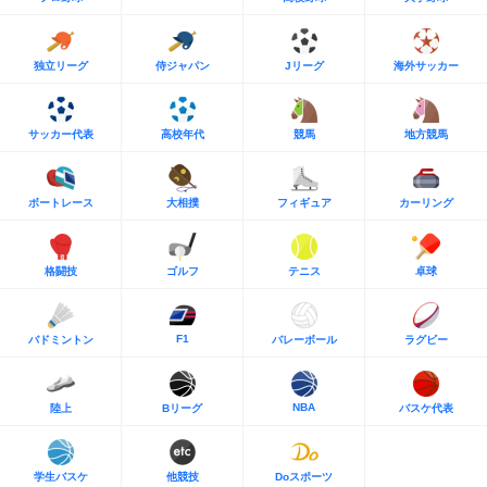
独立リーグ
侍ジャパン
Jリーグ
海外サッカー
サッカー代表
高校年代
競馬
地方競馬
ボートレース
大相撲
フィギュア
カーリング
格闘技
ゴルフ
テニス
卓球
F1
バドミントン
バレーボール
ラグビー
NBA
陸上
Bリーグ
バスケ代表
学生バスケ
他競技
Doスポーツ