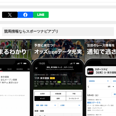
競馬情報ならスポーツナビアプリ