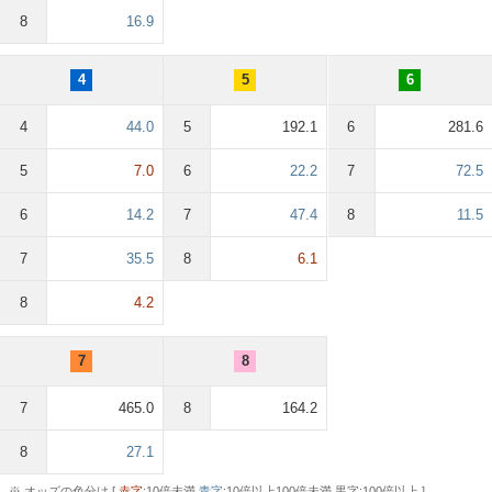
8
16.9
4
5
6
4
44.0
5
192.1
6
281.6
5
7.0
6
22.2
7
72.5
6
14.2
7
47.4
8
11.5
7
35.5
8
6.1
8
4.2
7
8
7
465.0
8
164.2
8
27.1
※ オッズの色分け [
赤字
:10倍未満
青字
:10倍以上100倍未満 黒字:100倍以上 ]