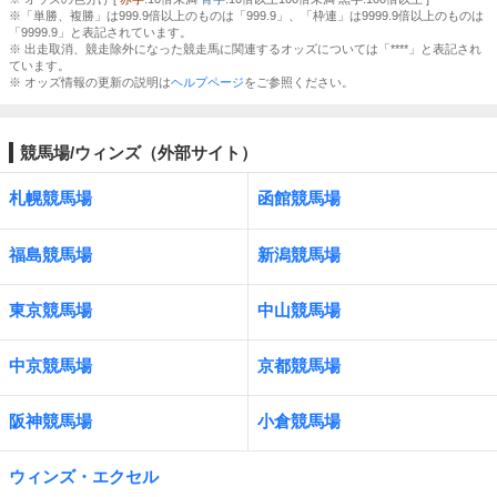
※「単勝、複勝」は999.9倍以上のものは「999.9」、「枠連」は9999.9倍以上のものは
「9999.9」と表記されています。
※ 出走取消、競走除外になった競走馬に関連するオッズについては「****」と表記され
ています。
※ オッズ情報の更新の説明は
ヘルプページ
をご参照ください。
競馬場/ウィンズ（外部サイト）
札幌競馬場
函館競馬場
福島競馬場
新潟競馬場
東京競馬場
中山競馬場
中京競馬場
京都競馬場
阪神競馬場
小倉競馬場
ウィンズ・エクセル