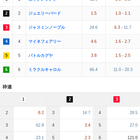
2
2
ジュエリーバード
1.5
1.0
-
1.1
3
3
ジャスミンノーブル
24.6
6.3
-
11.7
4
4
マイネフェアリー
4.6
1.6
-
2.7
5
5
バトルカグヤ
3.8
1.5
-
2.5
6
6
ミラクルキャロル
66.4
11.0
-
20.3
枠連
1
2
3
2
8.2
3
14.7
4
28.5
3
62.9
4
3.4
5
27.0
4
23.1
5
2.3
6
121.0