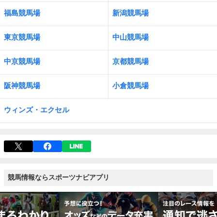
福島競馬場
新潟競馬場
東京競馬場
中山競馬場
中京競馬場
京都競馬場
阪神競馬場
小倉競馬場
ウィンズ・エクセル
競馬情報ならスポーツナビアプリ