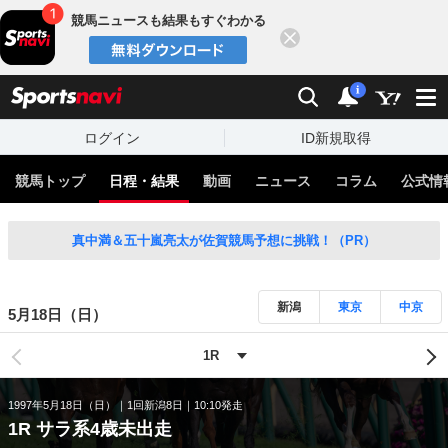
競馬ニュースも結果もすぐわかる
閉じる
スポーツナビ
検索
通知
i
ログイン
ID新規取得
競馬トップ
日程・結果
動画
ニュース
コラム
公式情
真中満＆五十嵐亮太が佐賀競馬予想に挑戦！（PR）
新潟
東京
中京
5月18日（日）
1997年5月18日（日）
1回新潟8日
10:10発走
1R サラ系4歳未出走