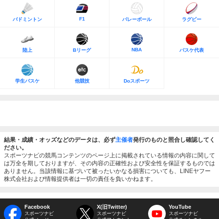
F1
バドミントン
バレーボール
ラグビー
NBA
陸上
Bリーグ
バスケ代表
学生バスケ
他競技
Doスポーツ
結果・成績・オッズなどのデータは、必ず
主催者
発行のものと照合し確認してく
ださい。
スポーツナビの競馬コンテンツのページ上に掲載されている情報の内容に関して
は万全を期しておりますが、その内容の正確性および安全性を保証するものでは
ありません。当該情報に基づいて被ったいかなる損害についても、LINEヤフー
株式会社および情報提供者は一切の責任を負いかねます。
Facebook
X(旧Twitter)
YouTube
スポーツナビ
スポーツナビ
スポーツナビ