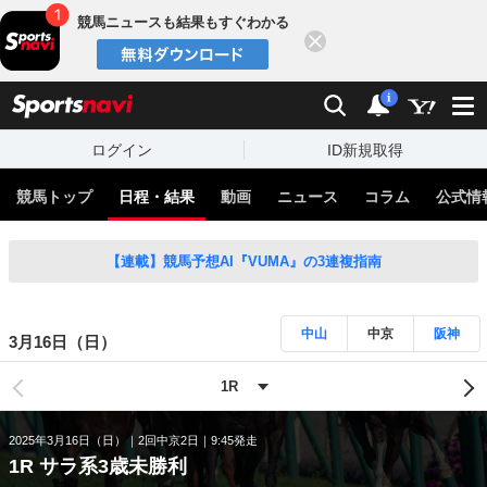
競馬ニュースも結果もすぐわかる
閉じる
スポーツナビ
検索
通知
i
ログイン
ID新規取得
競馬トップ
日程・結果
動画
ニュース
コラム
公式情
【連載】競馬予想AI『VUMA』の3連複指南
中山
中京
阪神
3月16日（日）
2025年3月16日（日）
2回中京2日
9:45発走
1R サラ系3歳未勝利