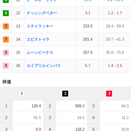
6
12
ナッシングベター
3.1
1.2
-
1.7
7
13
ステイラッキー
233.0
28.4
-
59.8
7
14
エピストゥラ
201.4
19.7
-
41.3
8
15
ムーンビーナス
257.0
35.9
-
75.6
8
16
エイプリルインパリ
5.7
1.4
-
2.5
枠連
1
2
3
1
126.4
2
589.2
3
44.3
2
51.5
3
24.5
4
11.2
3
8.9
4
118.2
5
33.8