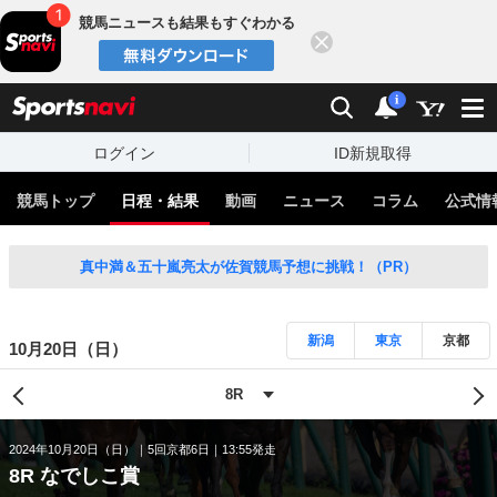
競馬ニュースも結果もすぐわかる
閉じる
スポーツナビ
検索
通知
i
ログイン
ID新規取得
競馬トップ
日程・結果
動画
ニュース
コラム
公式情
真中満＆五十嵐亮太が佐賀競馬予想に挑戦！（PR）
新潟
東京
京都
10月20日（日）
2024年10月20日（日）
5回京都6日
13:55発走
8R なでしこ賞