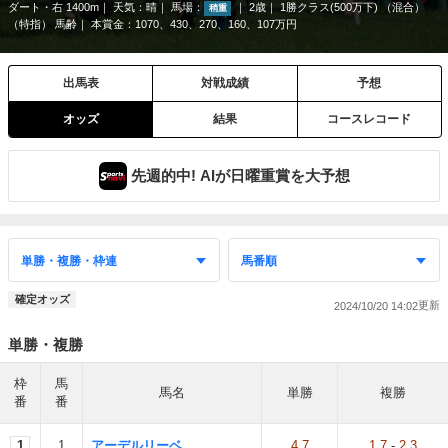
ダート・右 1400m
天気：
晴
馬場：
2歳
1勝クラス(500万下) （混合）
稍重
（特指） 馬齢
本賞金：1070、430、270、160、107万円
出馬表
対戦成績
予想
オッズ
結果
コースレコード
先週的中! AIが日曜重賞を大予想
確定オッズ
2024/10/20 14:02
単勝・複勝
枠
馬
馬名
単勝
複勝
番
番
1
1
アーデルリーベ
4.7
1.7
-
2.3