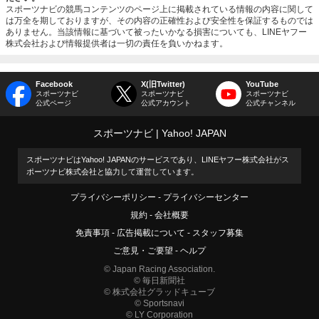
スポーツナビの競馬コンテンツのページ上に掲載されている情報の内容に関して
は万全を期しておりますが、その内容の正確性および安全性を保証するものでは
ありません。当該情報に基づいて被ったいかなる損害についても、LINEヤフー
株式会社および情報提供者は一切の責任を負いかねます。
Facebook
X(旧Twitter)
YouTube
スポーツナビ
スポーツナビ
スポーツナビ
公式ページ
公式アカウント
公式チャンネル
スポーツナビ
Yahoo! JAPAN
スポーツナビはYahoo! JAPANのサービスであり、LINEヤフー株式会社がス
ポーツナビ株式会社と協力して運営しています。
プライバシーポリシー
プライバシーセンター
規約
会社概要
免責事項
広告掲載について
スタッフ募集
ご意見・ご要望
ヘルプ
© Japan Racing Association.
© 毎日新聞社
© 株式会社グラッドキューブ
© Sportsnavi
© LY Corporation