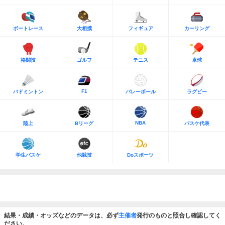
ボートレース
大相撲
フィギュア
カーリング
格闘技
ゴルフ
テニス
卓球
F1
バドミントン
バレーボール
ラグビー
NBA
陸上
Bリーグ
バスケ代表
学生バスケ
他競技
Doスポーツ
結果・成績・オッズなどのデータは、必ず
主催者
発行のものと照合し確認してく
ださい。