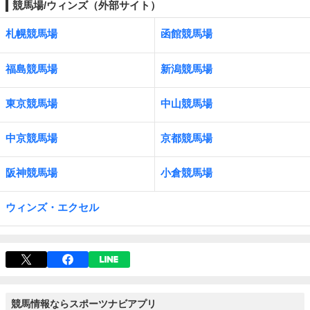
競馬場/ウィンズ（外部サイト）
札幌競馬場
函館競馬場
福島競馬場
新潟競馬場
東京競馬場
中山競馬場
中京競馬場
京都競馬場
阪神競馬場
小倉競馬場
ウィンズ・エクセル
競馬情報ならスポーツナビアプリ