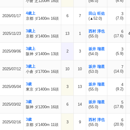
(6.6)
小倉 芝1200m 18頭
(56.0)
4歳上
田山 旺佑
3
2026/01/17
6
7
(7.0)
京都 ダ1400m 16頭
(▲52.0)
3歳上
西村 淳也
6
2025/11/23
13
1
(17.6)
京都 ダ1400m 16頭
(55.0)
3歳上
坂井 瑠星
3
2025/09/06
2
3
(5.9)
阪神 ダ1400m 13頭
(54.0)
3歳上
坂井 瑠星
7
2025/07/12
10
10
(14.0)
小倉 ダ1700m 16頭
(53.0)
3歳
坂井 瑠星
4
2025/05/04
3
13
(9.2)
東京 ダ1400m 16頭
(55.0)
3歳
坂井 瑠星
5
2025/03/02
6
14
(17.8)
阪神 ダ1200m 16頭
(55.0)
3歳
西村 淳也
6
2025/02/16
3
9
(20.9)
京都 ダ1400m 11頭
(55.0)