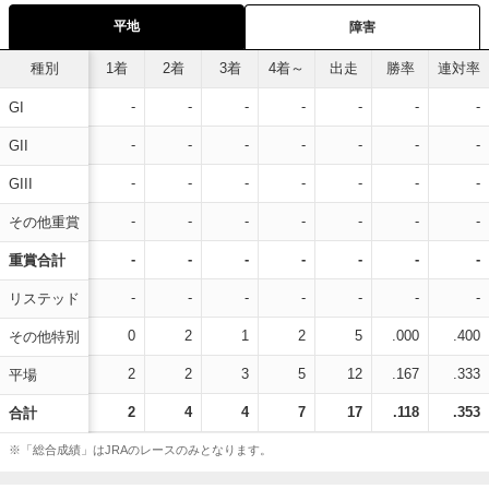
平地
障害
種別
1着
2着
3着
4着～
出走
勝率
連対率
-
-
-
-
-
-
-
GI
-
-
-
-
-
-
-
GII
-
-
-
-
-
-
-
GIII
-
-
-
-
-
-
-
その他重賞
-
-
-
-
-
-
-
重賞合計
-
-
-
-
-
-
-
リステッド
0
2
1
2
5
.000
.400
その他特別
2
2
3
5
12
.167
.333
平場
2
4
4
7
17
.118
.353
合計
※「総合成績」はJRAのレースのみとなります。