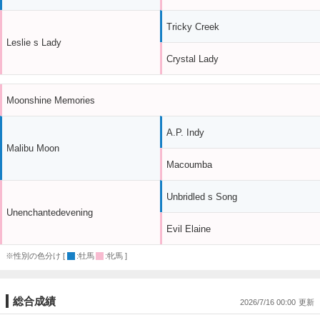
Tricky Creek
Leslie s Lady
Crystal Lady
Moonshine Memories
A.P. Indy
Malibu Moon
Macoumba
Unbridled s Song
Unenchantedevening
Evil Elaine
※性別の色分け [
:牡馬
:牝馬 ]
総合成績
2026/7/16 00:00