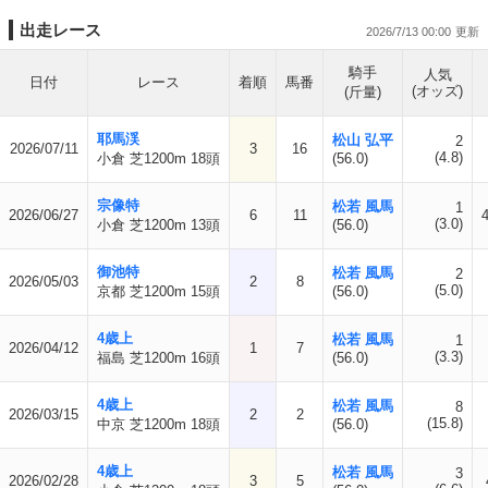
出走レース
2026/7/13 00:00
騎手
人気
日付
レース
着順
馬番
(オッズ)
(斤量)
耶馬渓
松山 弘平
2
2026/07/11
3
16
(4.8)
小倉 芝1200m 18頭
(56.0)
宗像特
松若 風馬
1
2026/06/27
6
11
(3.0)
小倉 芝1200m 13頭
(56.0)
御池特
松若 風馬
2
2026/05/03
2
8
(5.0)
京都 芝1200m 15頭
(56.0)
4歳上
松若 風馬
1
2026/04/12
1
7
(3.3)
福島 芝1200m 16頭
(56.0)
4歳上
松若 風馬
8
2026/03/15
2
2
(15.8)
中京 芝1200m 18頭
(56.0)
4歳上
松若 風馬
3
2026/02/28
3
5