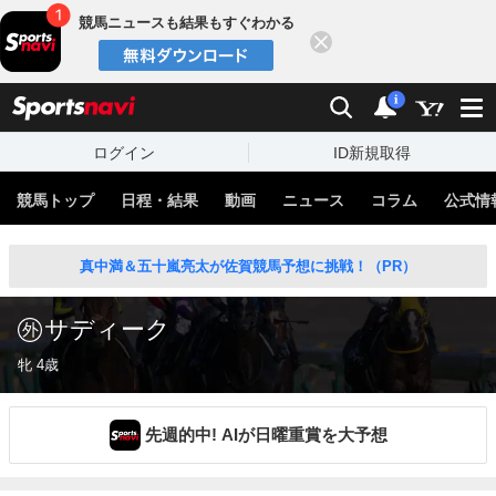
競馬ニュースも結果もすぐわかる
閉じる
スポーツナビ
検索
通知
i
ログイン
ID新規取得
競馬トップ
日程・結果
動画
ニュース
コラム
公式情
真中満＆五十嵐亮太が佐賀競馬予想に挑戦！（PR）
サディーク
牝 4歳
先週的中! AIが日曜重賞を大予想