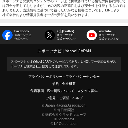
スポーツナビの競馬コンテンツのページ上に掲載されている情報の内容に関して
は万全を期しておりますが、その内容の正確性および安全性を保証するものでは
ありません。当該情報に基づいて被ったいかなる損害についても、LINEヤフー
株式会社および情報提供者は一切の責任を負いかねます。
Facebook
X(旧Twitter)
YouTube
スポーツナビ
スポーツナビ
スポーツナビ
公式ページ
公式アカウント
公式チャンネル
スポーツナビ
Yahoo! JAPAN
スポーツナビはYahoo! JAPANのサービスであり、LINEヤフー株式会社がス
ポーツナビ株式会社と協力して運営しています。
プライバシーポリシー
プライバシーセンター
規約
会社概要
免責事項
広告掲載について
スタッフ募集
ご意見・ご要望
ヘルプ
© Japan Racing Association.
© 毎日新聞社
© 株式会社グラッドキューブ
© Sportsnavi
© LY Corporation