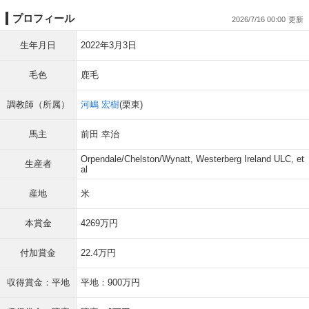
プロフィール
2026/7/16 00:00
生年月日
2022年3月3日
毛色
鹿毛
調教師（所属）
河嶋 宏樹
(栗東)
馬主
前田 幸治
Orpendale/Chelston/Wynatt, Westerberg Ireland ULC, et
生産者
al
産地
米
本賞金
4269万円
付加賞金
22.4万円
収得賞金：平地
平地：900万円