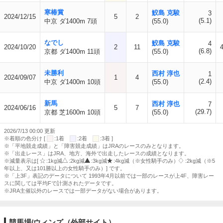
寒椿賞
鮫島 克駿
3
2024/12/15
5
2
(5.1)
中京 ダ1400m 7頭
(55.0)
なでし
鮫島 克駿
4
2024/10/20
2
11
(6.8)
京都 ダ1400m 11頭
(55.0)
未勝利
西村 淳也
1
2024/09/07
1
4
(2.4)
中京 ダ1400m 10頭
(55.0)
新馬
西村 淳也
7
2024/06/16
5
7
(29.7)
京都 芝1600m 10頭
(55.0)
2026/7/13 00:00 更新
※着順の色分け [
:1着
:2着
:3着 ]
※「平地競走成績」と「障害競走成績」はJRAのレースのみとなります。
※「出走レース」はJRA、地方、海外で出走したレースの成績となります。
※減量表示は[
:1kg減
:2kg減
:3kg減
:4kg減（※女性騎手のみ）
:2kg減（※5
年以上、又は101勝以上の女性騎手のみ）] です。
※「上3F」表記のデータについて 1993年4月以前では一部のレースが上4F、障害レー
スに関しては平均Fで計測されたデータです。
※JRA主催以外のレースでは一部データがない場合があります。
競馬場/ウィンズ（外部サイト）