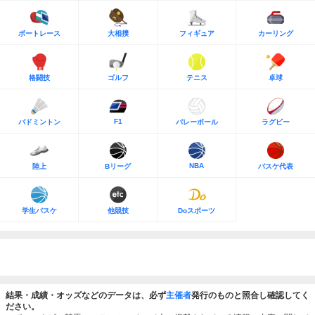
ボートレース
大相撲
フィギュア
カーリング
格闘技
ゴルフ
テニス
卓球
F1
バドミントン
バレーボール
ラグビー
NBA
陸上
Bリーグ
バスケ代表
学生バスケ
他競技
Doスポーツ
結果・成績・オッズなどのデータは、必ず
主催者
発行のものと照合し確認してく
ださい。