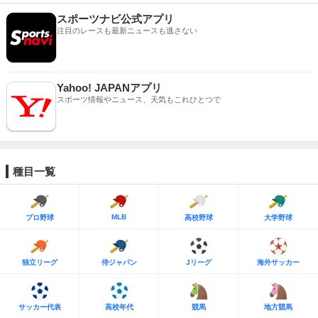
スポーツナビ公式アプリ
注目のレースも最新ニュースも逃さない
Yahoo! JAPANアプリ
スポーツ情報やニュース、天気もこれひとつで
種目一覧
MLB
プロ野球
高校野球
大学野球
独立リーグ
侍ジャパン
Jリーグ
海外サッカー
サッカー代表
高校年代
競馬
地方競馬