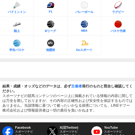
F1
バドミントン
バレーボール
ラグビー
NBA
陸上
Bリーグ
バスケ代表
学生バスケ
他競技
Doスポーツ
結果・成績・オッズなどのデータは、必ず
主催者
発行のものと照合し確認してく
ださい。
スポーツナビの競馬コンテンツのページ上に掲載されている情報の内容に関して
は万全を期しておりますが、その内容の正確性および安全性を保証するものでは
ありません。当該情報に基づいて被ったいかなる損害についても、LINEヤフー
株式会社および情報提供者は一切の責任を負いかねます。
Facebook
X(旧Twitter)
YouTube
スポーツナビ
スポーツナビ
スポーツナビ