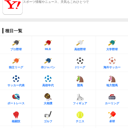
スポーツ情報やニュース、天気もこれひとつで
種目一覧
MLB
プロ野球
高校野球
大学野球
独立リーグ
侍ジャパン
Jリーグ
海外サッカー
サッカー代表
高校年代
競馬
地方競馬
ボートレース
大相撲
フィギュア
カーリング
格闘技
ゴルフ
テニス
卓球