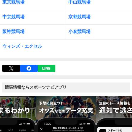
東京競馬場
中山競馬場
中京競馬場
京都競馬場
阪神競馬場
小倉競馬場
ウィンズ・エクセル
競馬情報ならスポーツナビアプリ