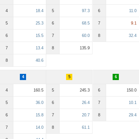
4
18.4
5
97.3
6
11.0
5
25.3
6
68.5
7
9.1
6
15.5
7
60.0
8
32.4
7
13.4
8
135.9
8
40.6
4
5
6
4
160.5
5
245.3
6
150.0
5
36.0
6
26.4
7
10.1
6
15.8
7
20.7
8
29.4
7
14.0
8
61.1