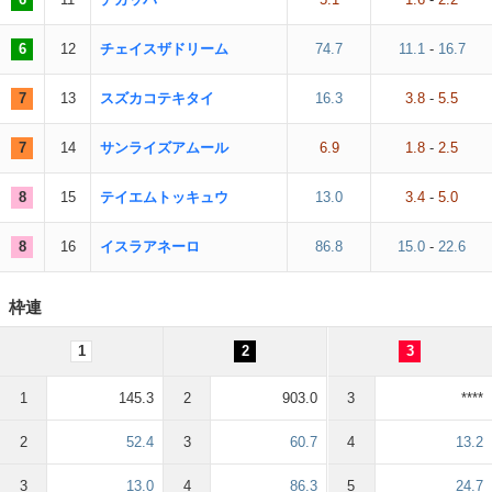
6
12
チェイスザドリーム
74.7
11.1
-
16.7
7
13
スズカコテキタイ
16.3
3.8
-
5.5
7
14
サンライズアムール
6.9
1.8
-
2.5
8
15
テイエムトッキュウ
13.0
3.4
-
5.0
8
16
イスラアネーロ
86.8
15.0
-
22.6
枠連
1
2
3
1
145.3
2
903.0
3
****
2
52.4
3
60.7
4
13.2
3
13.0
4
86.3
5
24.7