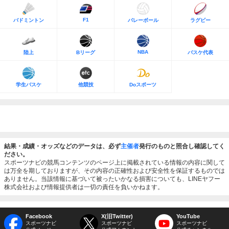
F1
バドミントン
バレーボール
ラグビー
NBA
陸上
Bリーグ
バスケ代表
学生バスケ
他競技
Doスポーツ
結果・成績・オッズなどのデータは、必ず
主催者
発行のものと照合し確認してく
ださい。
スポーツナビの競馬コンテンツのページ上に掲載されている情報の内容に関して
は万全を期しておりますが、その内容の正確性および安全性を保証するものでは
ありません。当該情報に基づいて被ったいかなる損害についても、LINEヤフー
株式会社および情報提供者は一切の責任を負いかねます。
Facebook
X(旧Twitter)
YouTube
スポーツナビ
スポーツナビ
スポーツナビ