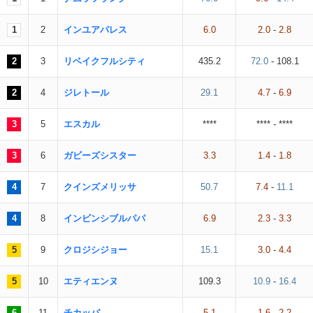
1
2
インユアパレス
6.0
2.0
-
2.8
2
3
リベイクフルシティ
435.2
72.0
-
108.1
2
4
ジレトール
29.1
4.7
-
6.9
3
5
エスカル
****
****
-
****
3
6
ガビーズシスター
3.3
1.4
-
1.8
4
7
クインズメリッサ
50.7
7.4
-
11.1
4
8
インビンシブルパパ
6.9
2.3
-
3.3
5
9
クロジシジョー
15.1
3.0
-
4.4
5
10
エティエンヌ
109.3
10.9
-
16.4
6
11
チカッパ
5.1
1.6
-
2.2