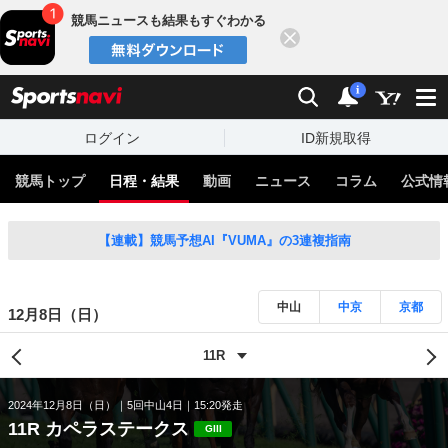
競馬ニュースも結果もすぐわかる
閉じる
スポーツナビ
検索
通知
i
ログイン
ID新規取得
競馬トップ
日程・結果
動画
ニュース
コラム
公式情
【連載】競馬予想AI『VUMA』の3連複指南
中山
中京
京都
12月8日（日）
2024年12月8日（日）
5回中山4日
15:20発走
11R カペラステークス
GIII