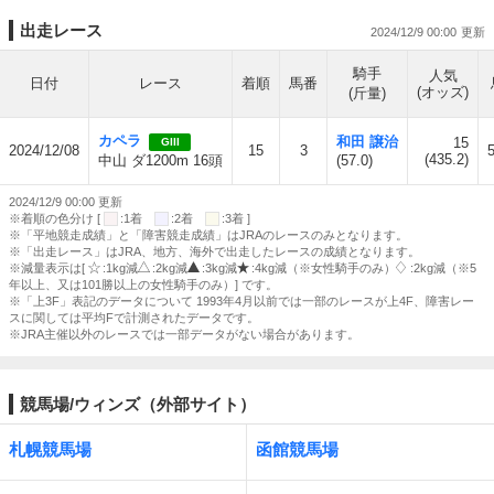
出走レース
2024/12/9 00:00
騎手
人気
日付
レース
着順
馬番
(オッズ)
(斤量)
カペラ
和田 譲治
15
GIII
2024/12/08
15
3
(435.2)
中山 ダ1200m 16頭
(57.0)
2024/12/9 00:00 更新
※着順の色分け [
:1着
:2着
:3着 ]
※「平地競走成績」と「障害競走成績」はJRAのレースのみとなります。
※「出走レース」はJRA、地方、海外で出走したレースの成績となります。
※減量表示は[
:1kg減
:2kg減
:3kg減
:4kg減（※女性騎手のみ）
:2kg減（※5
年以上、又は101勝以上の女性騎手のみ）] です。
※「上3F」表記のデータについて 1993年4月以前では一部のレースが上4F、障害レー
スに関しては平均Fで計測されたデータです。
※JRA主催以外のレースでは一部データがない場合があります。
競馬場/ウィンズ（外部サイト）
札幌競馬場
函館競馬場