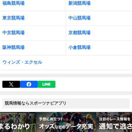
福島競馬場
新潟競馬場
東京競馬場
中山競馬場
中京競馬場
京都競馬場
阪神競馬場
小倉競馬場
ウィンズ・エクセル
競馬情報ならスポーツナビアプリ