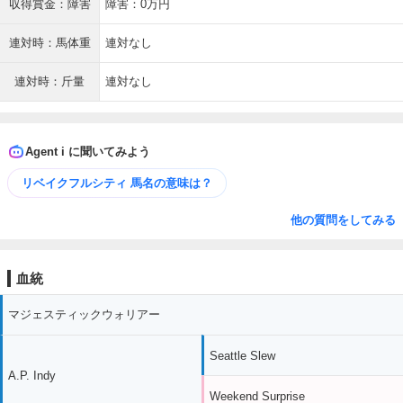
収得賞金：障害
障害：0万円
連対時：馬体重
連対なし
連対時：斤量
連対なし
Agent i に聞いてみよう
リベイクフルシティ 馬名の意味は？
他の質問をしてみる
血統
マジェスティックウォリアー
Seattle Slew
A.P. Indy
Weekend Surprise